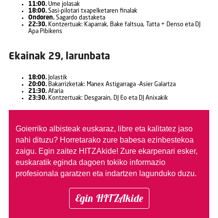
11:00.
Ume jolasak
18:00.
Sasi-pilotari txapelketaren finalak
Ondoren.
Sagardo dastaketa
22:30.
Kontzertuak: Kaparrak, Bake faltsua, Tatta + Denso eta DJ
Apa Pibikens
Ekainak 29, larunbata
18:00.
Jolastik
20:00.
Bakarrizketak: Manex Astigarraga -Asier Galartza
21:30.
Afaria
23:30.
Kontzertuak: Desgarain, DJ Eo eta DJ Anixakik
Goierriko albisteak euskaraz, libre eta kalitatez jaso
nahi dituzu?
Horretarako zure babesa ezinbestekoa
zaigu. Egin zaitez HITZAkide!
Zure ekarpenari esker,
euskaratik eginda dagoen tokiko informazio
profesionala garatzen eta indartzen lagunduko duzu.
Egin HITZAkide