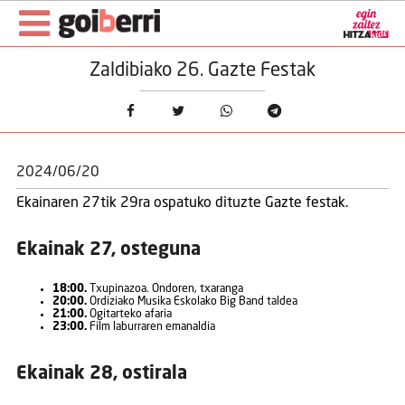
Zaldibiako 26. Gazte Festak
2024/06/20
Ekainaren 27tik 29ra ospatuko dituzte Gazte festak.
Ekainak 27, osteguna
18:00.
Txupinazoa. Ondoren, txaranga
20:00.
Ordiziako Musika Eskolako Big Band taldea
21:00.
Ogitarteko afaria
23:00.
Film laburraren emanaldia
Ekainak 28, ostirala