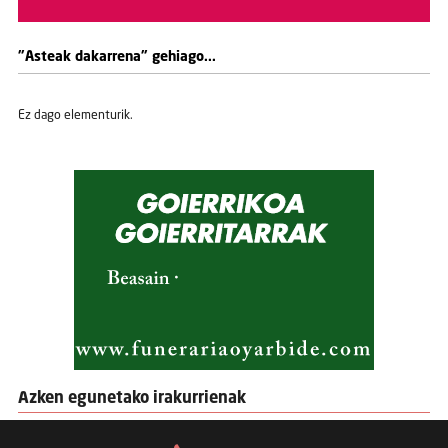
"Asteak dakarrena" gehiago...
Ez dago elementurik.
Azken egunetako irakurrienak