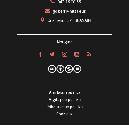
943 16 00 56
goiberri@hitza.eus
Oriamendi, 32 – BEASAIN
Nor gara
Aniztasun politika
Argitalpen politika
Pribatutasun politika
Cookieak