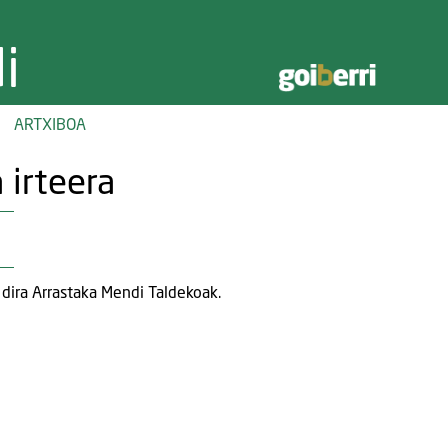
i
ARTXIBOA
 irteera
dira Arrastaka Mendi Taldekoak.