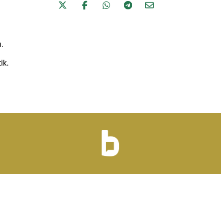
.
ik.