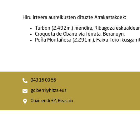
Hiru irteera aurreikusten dituzte Arrakastakoek:
Turbon (2.492m.) mendira, Ribagoza eskualdean
Croqueta de Obarra via ferrata, Beranuyn.
Peña Montañesa (2.291m.), Faixa Toro ikusgarrit
943 16 00 56
goiberri@hitza.eus
Oriamendi 32, Beasain