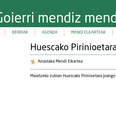
Goierri mendiz mend
BERRIAK
AGENDA
MENDI ELKARTEAK
Huescako Pirinioetara
Arrastaka Mendi Elkartea
Maiatzeko zubian Huescako Pirinioetara joango 