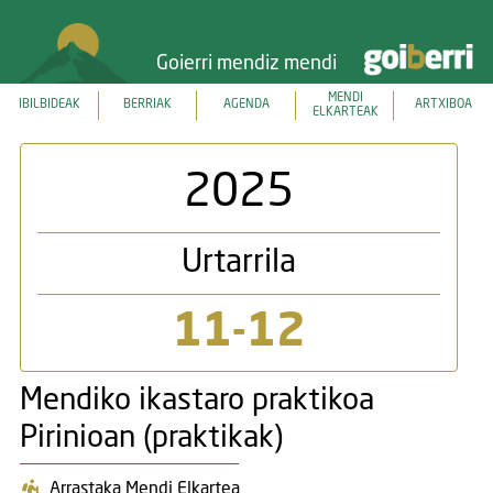
Goierri mendiz mendi
MENDI
IBILBIDEAK
BERRIAK
AGENDA
ARTXIBOA
ELKARTEAK
2025
Urtarrila
11-12
Mendiko ikastaro praktikoa
Pirinioan (praktikak)
Arrastaka Mendi Elkartea