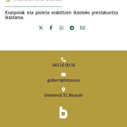
Kranpoiak eta pioleta erabiltzen ikasteko prestakuntza
ikastaroa.
943 16 00 56
goiberri@hitza.eus
Oriamendi 32, Beasain