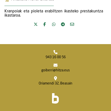
Kranpoiak eta pioleta erabiltzen ikasteko prestakuntza
ikastaroa.
943 16 00 56
goiberri@hitza.eus
Oriamendi 32, Beasain