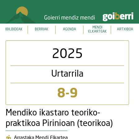
Goierri mendiz mendi
MENDI
IBILBIDEAK
BERRIAK
AGENDA
ARTXIBOA
ELKARTEAK
2025
Urtarrila
8-9
Mendiko ikastaro teoriko-
praktikoa Pirinioan (teorikoa)
Arrastaka Mendi Elkartea