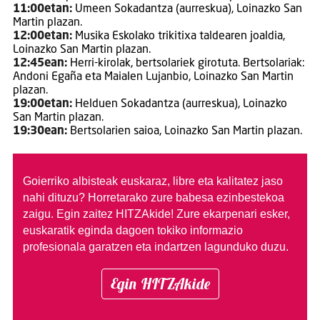
11:00etan:
Umeen Sokadantza (aurreskua), Loinazko San
Martin plazan.
12:00etan:
Musika Eskolako trikitixa taldearen joaldia,
Loinazko San Martin plazan.
12:45ean:
Herri-kirolak, bertsolariek girotuta. Bertsolariak:
Andoni Egaña eta Maialen Lujanbio, Loinazko San Martin
plazan.
19:00etan:
Helduen Sokadantza (aurreskua), Loinazko
San Martin plazan.
19:30ean:
Bertsolarien saioa, Loinazko San Martin plazan.
Goierriko albisteak euskaraz, libre eta kalitatez jaso
nahi dituzu?
Horretarako zure babesa ezinbestekoa
zaigu. Egin zaitez HITZAkide!
Zure ekarpenari esker,
euskaratik eginda dagoen tokiko informazio
profesionala garatzen eta indartzen lagunduko duzu.
Egin HITZAkide