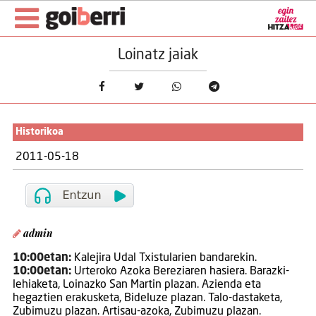
Loinatz jaiak
Historikoa
2011-05-18
admin
10:00etan:
Kalejira Udal Txistularien bandarekin.
10:00etan:
Urteroko Azoka Bereziaren hasiera. Barazki-
lehiaketa, Loinazko San Martin plazan. Azienda eta
hegaztien erakusketa, Bideluze plazan. Talo-dastaketa,
Zubimuzu plazan. Artisau-azoka, Zubimuzu plazan.