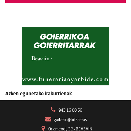
Azken egunetako irakurrienak
943 16 00 56
goiberri@hitza.eus
Oriamendi, 32 – BEASAIN