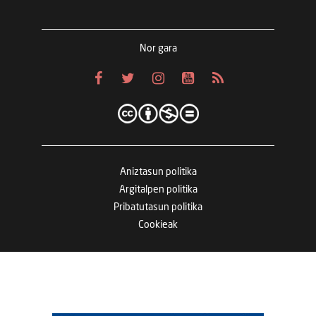
Nor gara
Aniztasun politika
Argitalpen politika
Pribatutasun politika
Cookieak