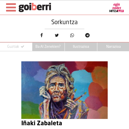
Sorkuntza
Guztiak
Ba Al Zenekien?
Ilustrazioa
Narrazioa
Iñaki Zabaleta