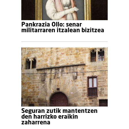
Pankrazia Ollo: senar
militarraren itzalean bizitzea
Seguran zutik mantentzen
den harrizko eraikin
zaharrena