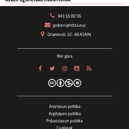
Azken egunetako irakurrienak
943 16 00 56
goiberri@hitza.eus
Oriamendi, 32 – BEASAIN
Nor gara
Aniztasun politika
Argitalpen politika
Pribatutasun politika
Cookieak