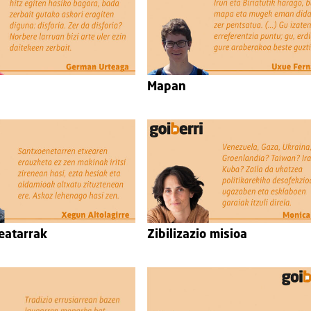
Mapan
eatarrak
Zibilizazio misioa