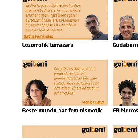
Lozorrotik terrazara
Gudaberr
Beste mundu bat feminismotik
EB-Mercos