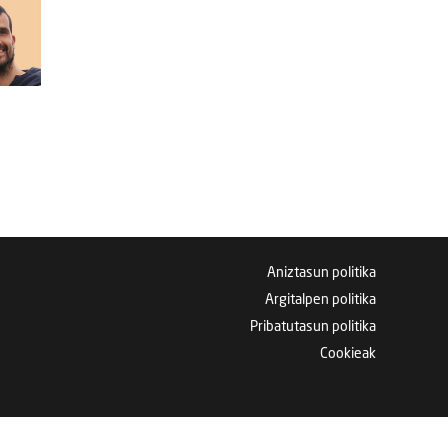
Aniztasun politika
Argitalpen politika
Pribatutasun politika
Cookieak