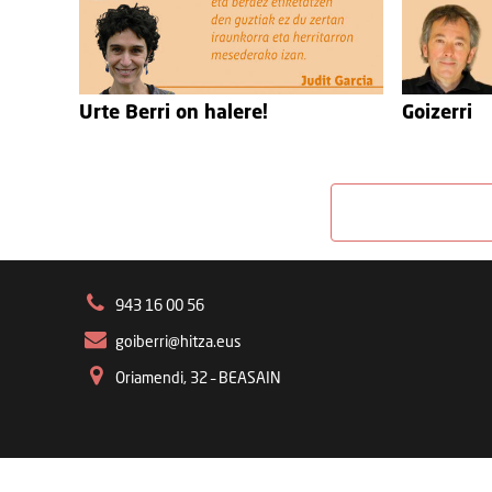
Urte Berri on halere!
Goizerri
943 16 00 56
goiberri@hitza.eus
Oriamendi, 32 – BEASAIN