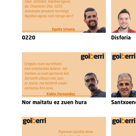
0220
Disforia
Nor maitatu ez zuen hura
Santxoen