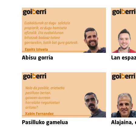
Abisu gorria
Lan espa
Pasilluko gamelua
Alajaina, 