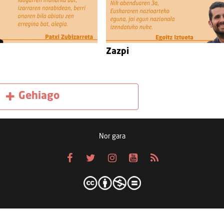
Zazpi
Gehiago
Nor gara