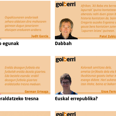
o egunak
Dabbah
eraldatzeko tresna
Euskal errepublika?