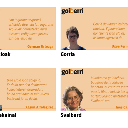
zioak
Gorria
ekaina!
Svalbard