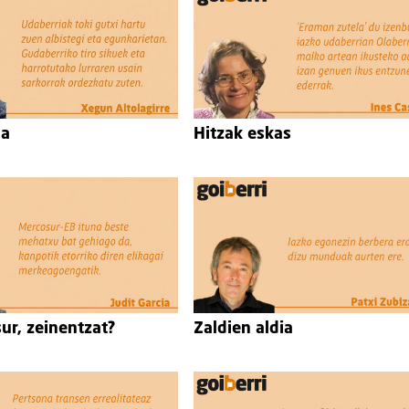
ia
Hitzak eskas
ur, zeinentzat?
Zaldien aldia