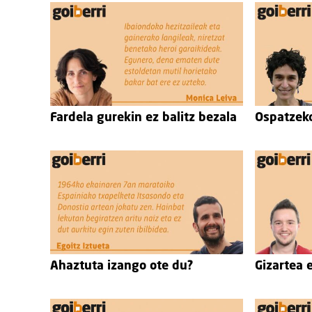
Fardela gurekin ez balitz bezala
Ospatzek
Ahaztuta izango ote du?
Gizartea 