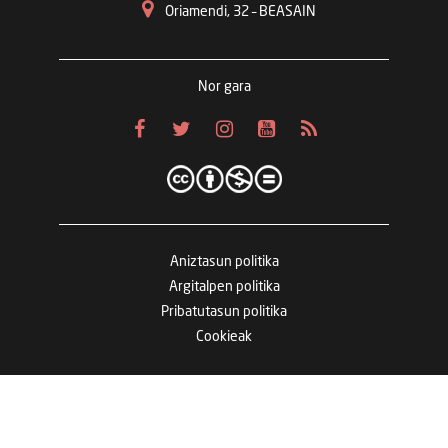
Oriamendi, 32 – BEASAIN
Nor gara
Aniztasun politika
Argitalpen politika
Pribatutasun politika
Cookieak