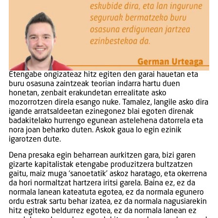
Etengabe ongizateaz hitz egiten den garai hauetan eta
buru osasuna zaintzeak teorian indarra hartu duen
honetan, zenbait erakundetan errealitate asko
mozorrotzen direla esango nuke. Tamalez, langile asko dira
igande arratsaldeetan ezinegonez blai egoten direnak
badakitelako hurrengo egunean astelehena datorrela eta
nora joan beharko duten. Askok gaua lo egin ezinik
igarotzen dute.
Dena presaka egin beharrean aurkitzen gara, bizi garen
gizarte kapitalistak etengabe produzitzera bultzatzen
gaitu, maiz muga ‘sanoetatik’ askoz haratago, eta okerrena
da hori normaltzat hartzera iritsi garela. Baina ez, ez da
normala lanean kateatuta egotea, ez da normala egunero
ordu estrak sartu behar izatea, ez da normala nagusiarekin
hitz egiteko beldurrez egotea, ez da normala lanean ez