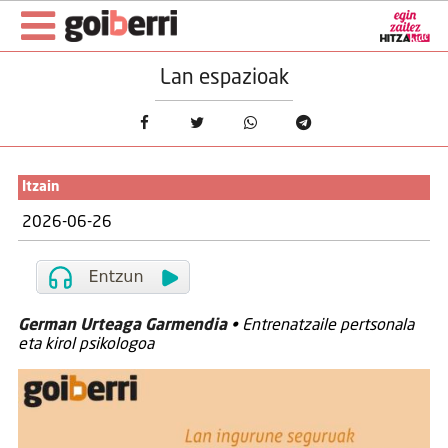
Lan espazioak
Itzain
2026-06-26
German Urteaga Garmendia
• Entrenatzaile pertsonala
eta kirol psikologoa