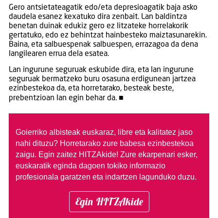
Gero antsietateagatik edo/eta depresioagatik baja asko
daudela esanez kexatuko dira zenbait. Lan baldintza
benetan duinak edukiz gero ez litzateke horrelakorik
gertatuko, edo ez behintzat hainbesteko maiztasunarekin.
Baina, eta salbuespenak salbuespen, errazagoa da dena
langilearen errua dela esatea.
Lan ingurune seguruak eskubide dira, eta lan ingurune
seguruak bermatzeko buru osasuna erdigunean jartzea
ezinbestekoa da, eta horretarako, besteak beste,
prebentzioan lan egin behar da. ■
Goierriko albisteak euskaraz, libre eta kalitatez jaso
nahi dituzu?
Horretarako zure babesa ezinbestekoa
zaigu. Egin zaitez HITZAkide!
Zure ekarpenari esker,
euskaratik eginda dagoen tokiko informazio
profesionala garatzen eta indartzen lagunduko duzu.
Egin HITZAkide