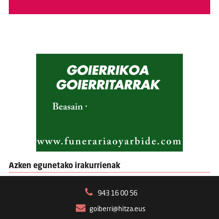
Azken egunetako irakurrienak
943 16 00 56
goiberri@hitza.eus