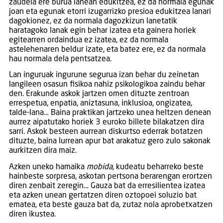
zaudela ere burua lanean edukitzea, ez da normala egunak
joan eta egunak etorri izugarrizko presioa edukitzea lanari
dagokionez, ez da normala dagozkizun lanetatik
haratagoko lanak egin behar izatea eta gainera horiek
egitearren ordaindua ez izatea, ez da normala
astelehenaren beldur izate, eta batez ere, ez da normala
hau normala dela pentsatzea.
Lan inguruak ingurune segurua izan behar du zeinetan
langileen osasun fisikoa nahiz psikologikoa zaindu behar
den. Erakunde askok jartzen omen dituzte zentroan
errespetua, enpatia, aniztasuna, inklusioa, ongizatea,
talde-lana… Baina praktikan jartzeko unea heltzen denean
aurrez aipatutako horiek 3 euroko billete bilakatzen dira
sarri. Askok besteen aurrean diskurtso ederrak botatzen
dituzte, baina lurrean apur bat arakatuz gero zulo sakonak
aurkitzen dira maiz.
Azken uneko hamaika
mobida
, kudeatu beharreko beste
hainbeste sorpresa, askotan pertsona berarengan erortzen
diren zenbait zeregin… Gauza bat da erresilientea izatea
eta azken unean gertatzen diren oztopoei soluzio bat
ematea, eta beste gauza bat da, zutaz nola aprobetxatzen
diren ikustea.