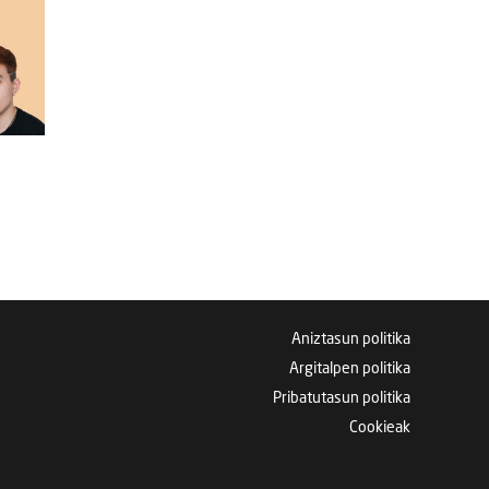
Aniztasun politika
Argitalpen politika
Pribatutasun politika
Cookieak