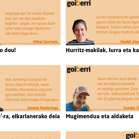
o dou!
Hurritz-makilak, lurra eta k
gu’-ra, elkarlanerako deia
Mugimendua eta aldaketa