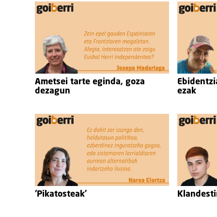
Ametsei tarte eginda, goza
Ebidentzi
dezagun
ezak
‘Pikatosteak’
Klandesti