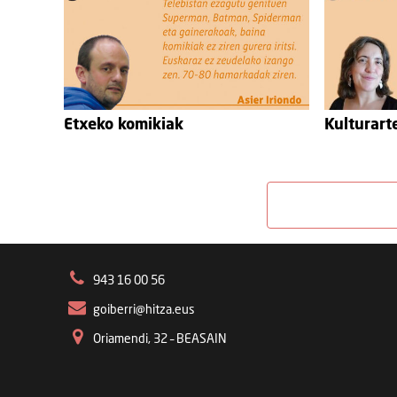
Etxeko komikiak
Kulturarte
943 16 00 56
goiberri@hitza.eus
Oriamendi, 32 – BEASAIN