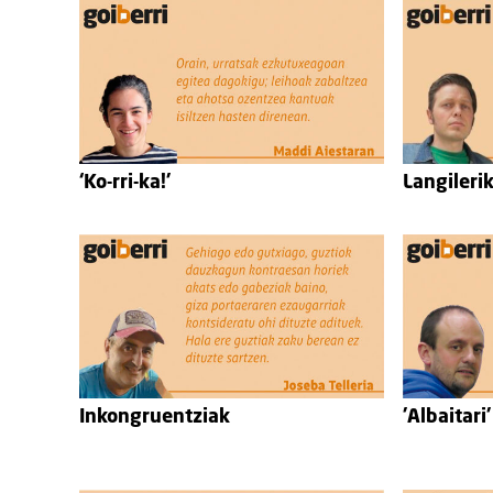
‘Ko-rri-ka!’
Langileri
Inkongruentziak
'Albaitari