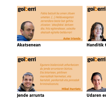
Akatsenean
Handitik t
Jende arrunta
Udaren e