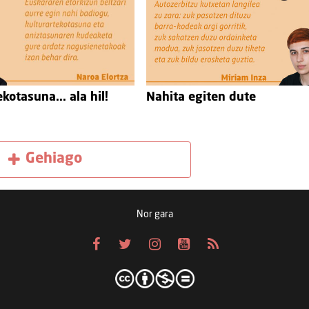
kotasuna... ala hil!
Nahita egiten dute
Gehiago
Nor gara