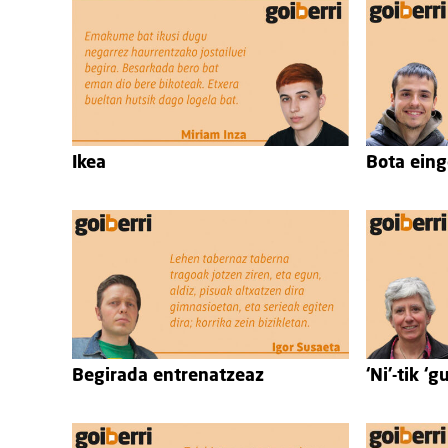
Ikea
Bota eing
Begirada entrenatzeaz
‘Ni’-tik ‘