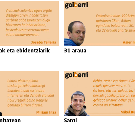
ak eta ebidentziarik
31 araua
nitatean
Santi