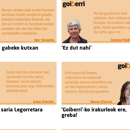
k gabeko kutxan
‘Ez dut nahi’
' saria Legorretara
'Goiberri'-ko irakurleok ere,
greba!