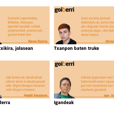
xikira, jolasean
Txanpon baten truke
derra
Igandeak