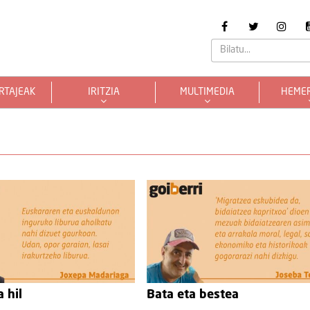
RTAJEAK
IRITZIA
MULTIMEDIA
HEME
 hil
Bata eta bestea