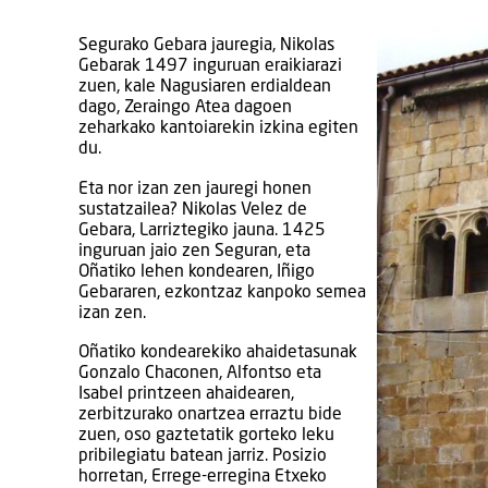
Segurako Gebara jauregia, Nikolas
Gebarak 1497 inguruan eraikiarazi
zuen, kale Nagusiaren erdialdean
dago, Zeraingo Atea dagoen
zeharkako kantoiarekin izkina egiten
du.
Eta nor izan zen jauregi honen
sustatzailea? Nikolas Velez de
Gebara, Larriztegiko jauna. 1425
inguruan jaio zen Seguran, eta
Oñatiko lehen kondearen, Iñigo
Gebararen, ezkontzaz kanpoko semea
izan zen.
Oñatiko kondearekiko ahaidetasunak
Gonzalo Chaconen, Alfontso eta
Isabel printzeen ahaidearen,
zerbitzurako onartzea erraztu bide
zuen, oso gaztetatik gorteko leku
pribilegiatu batean jarriz. Posizio
horretan, Errege-erregina Etxeko