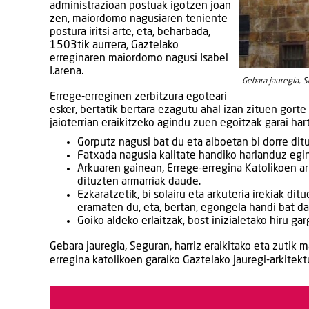
administrazioan postuak igotzen joan
zen, maiordomo nagusiaren teniente
postura iritsi arte, eta, beharbada,
1503tik aurrera, Gaztelako
erreginaren maiordomo nagusi Isabel
I.arena.
Gebara jauregia, 
Errege-erreginen zerbitzura egoteari
esker, bertatik bertara ezagutu ahal izan zituen gorte
jaioterrian eraikitzeko agindu zuen egoitzak garai har
Gorputz nagusi bat du eta alboetan bi dorre ditu
Fatxada nagusia kalitate handiko harlanduz egin
Arkuaren gainean, Errege-erregina Katolikoen ar
dituzten armarriak daude.
Ezkaratzetik, bi solairu eta arkuteria irekiak di
eramaten du, eta, bertan, egongela handi bat dag
Goiko aldeko erlaitzak, bost inizialetako hiru gar
Gebara jauregia, Seguran, harriz eraikitako eta zutik
erregina katolikoen garaiko Gaztelako jauregi-arkitekt