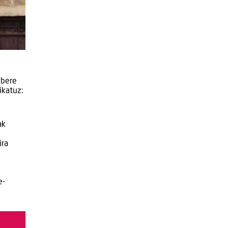
 bere
ikatuz:
ak
ira
e-