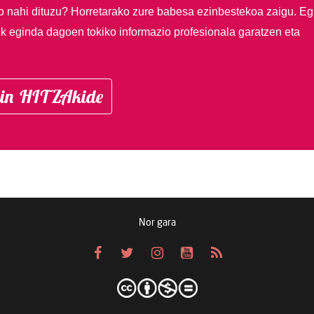
so nahi dituzu?
Horretarako zure babesa ezinbestekoa zaigu. Eg
ik eginda dagoen tokiko informazio profesionala garatzen eta
in HITZAkide
Nor gara