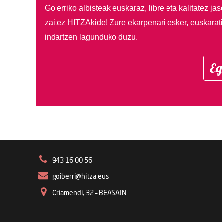
Goierriko albisteak euskaraz, libre eta kalitatez ja
zaitez HITZAkide!
Zure ekarpenari esker, euskarat
indartzen lagunduko duzu.
Eg
943 16 00 56
goiberri@hitza.eus
Oriamendi, 32 – BEASAIN