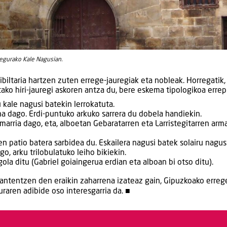
Segurako Kale Nagusian.
 ibiltaria hartzen zuten errege-jauregiak eta nobleak. Horregatik,
tako hiri-jauregi askoren antza du, bere eskema tipologikoa errep
 kale nagusi batekin lerrokatuta.
a dago. Erdi-puntuko arkuko sarrera du dobela handiekin.
marria dago, eta, alboetan Gebaratarren eta Larristegitarren arm
tuen patio batera sarbidea du. Eskailera nagusi batek solairu nagus
o, arku trilobulatuko leiho bikiekin.
gola ditu (Gabriel goiaingerua erdian eta alboan bi otso ditu).
 mantentzen den eraikin zaharrena izateaz gain, Gipuzkoako erreg
uraren adibide oso interesgarria da. ■