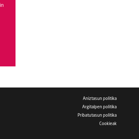
in
Aniztasun politika
Argitalpen politika
Pribatutasun politika
Cookieak