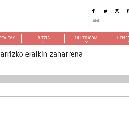
RTAJEAK
IRITZIA
MULTIMEDIA
HEME
rrizko eraikin zaharrena