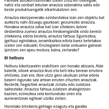
Familiek autokontsumorako izaten zituzten oilategiak,
nahiz eta zenbait lekutan arrautza soberakina saldu edo
beste produktuengatik elkartrukatzen zen.
Arrautza ekoizpenerako ezinbestekoa izan zen objektu bat
aurkeztu nahi dizuegu gaurkoan: gezurrezko arrautza.
Honakoa arrautza zahar bat izan zitekeen, kolore
desberdina zuenez arrautza freskoengandik ondo bereizi
zitekeena, edota bestela, arrautza faltsua. Egurrezkoa,
igeltsuz egindakoa, zeramikazkoa edota karez betetakoa
izaten zen eskuarki. Errutegiaren belar onduaren gainean
ipintzen zen apeu modura, baina, zertarako?
Bi helburu
Helburu bikoitzarekin erabiltzen zen honako abizaria. Alde
batetik, oiloek arrautza ikusi eta beti leku berean errutera
ohitzeko, izan ere, libre utziz gero ukuiluan zehar edota
baserri inguruko sasi artean erruten zituzten arrautzak.
Bestetik, hegaztiek arrautzak ziztatu edo zulatzea
saihesteko. Arrautza faltsua zulatzen ahalegintzen
baziren, ezinezkoa zela konturatuko ziren eta
aurrerantzean egiteari utziko zioten.
Horrelako bitxikeria gehiago ezagutu eta garaiko