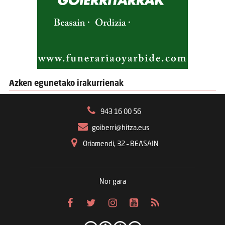
Azken egunetako irakurrienak
943 16 00 56
goiberri@hitza.eus
Oriamendi, 32 – BEASAIN
Nor gara