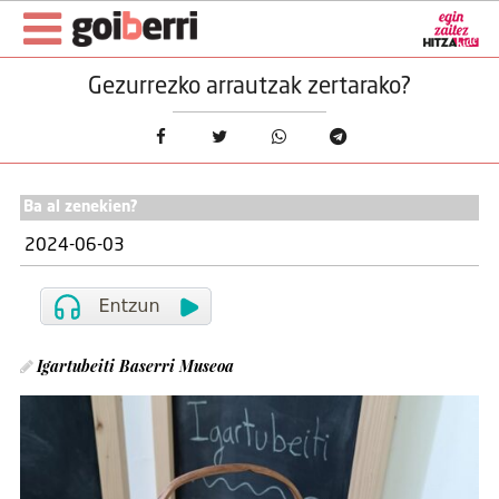
Gezurrezko arrautzak zertarako?
Ba al zenekien?
2024-06-03
Igartubeiti Baserri Museoa