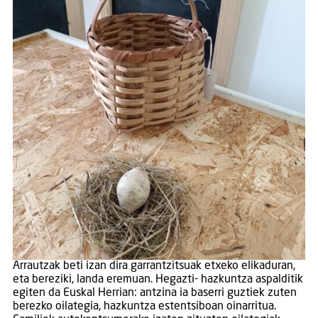
Arrautzak beti izan dira garrantzitsuak etxeko elikaduran,
eta bereziki, landa eremuan. Hegazti- hazkuntza aspalditik
egiten da Euskal Herrian: antzina ia baserri guztiek zuten
berezko oilategia, hazkuntza estentsiboan oinarritua.