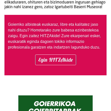
elikaduraren, ohituren eta bizimoduaren inguruan gehiago
jakin nahi izanez gero, zatoz Igartubeiti Baserri Museora!
Goierriko albisteak euskaraz, libre eta kalitatez jaso
nahi dituzu?
Horretarako zure babesa ezinbestekoa
zaigu. Egin zaitez HITZAkide!
Zure ekarpenari esker,
euskaratik eginda dagoen tokiko informazio
profesionala garatzen eta indartzen lagunduko duzu.
Egin HITZAkide