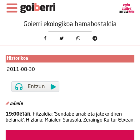
Goierri ekologikoa hamabostaldia
Historikoa
2011-08-30
admin
19:00etan,
hitzaldia: ‘Sendabelarrak eta jateko diren
belarrak’. Hizlaria: Maialen Sarasola. Zeraingo Kultur Etxean.