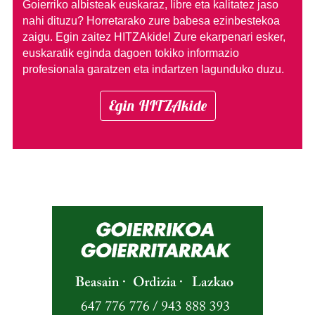
Goierriko albisteak euskaraz, libre eta kalitatez jaso
nahi dituzu?
Horretarako zure babesa ezinbestekoa
zaigu. Egin zaitez HITZAkide!
Zure ekarpenari esker,
euskaratik eginda dagoen tokiko informazio
profesionala garatzen eta indartzen lagunduko duzu.
Egin HITZAkide