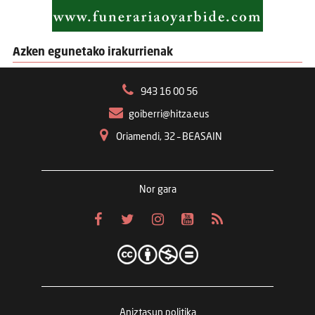
Azken egunetako irakurrienak
943 16 00 56
goiberri@hitza.eus
Oriamendi, 32 – BEASAIN
Nor gara
Aniztasun politika