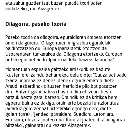
eta zakur guztientzat bazen parada txori baten
aurkitzeko”, dio Aizagerrek.
Oilagorra, paseko txoria
Paseko txoria da oilagorra, eguraldiaren arabera etortzen
omen da gurera. “Oilagorraren migrazioa eguraldiak
baldintzatzen du. Europa Iparraldetik etortzen da.
Usoarenaren tankerakoa da. Oilagorra etortzeko, Europan
hotza egin behar du. Ipar ekialdeko haizea da onena.”.
Momentuan espeziea galtzeko arriskurik ez badute
ikusten ere, zaindu beharrekoa dela diote: “Gauza bat badu
txarra: inorena ez denez, denek egurra ematen diete.
Araudi ezberdinak dituzten herrialde pila bat pasatzen
ditu. Batzuk garai batean hasten dira ehizean, beste
batzuk beste garai batean. Oraindik ez da kritikoa bere
egoera, baina ez dakigu, orain arte bezala funtzionatuz
jarraituz gero zenbat urtetarako egongo den”, diote
goierritarrek. “Jendea iparraldera, Suediara, Letoniara,
Errusiara, ehizera joaten dira. Iturrirat joaten dira oilagorrak
hiltzeko”, gaineratu du kezkaz Aizagerrek.