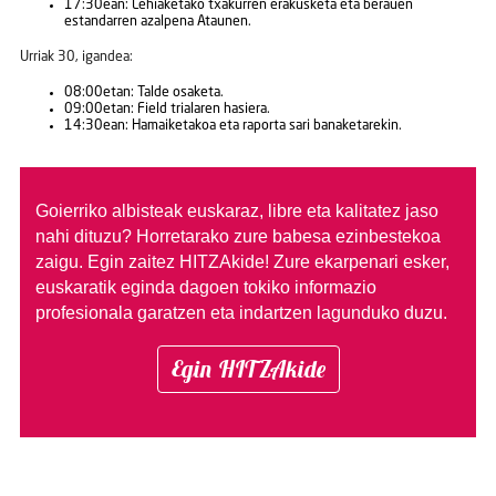
17:30ean: Lehiaketako txakurren erakusketa eta berauen
estandarren azalpena Ataunen.
Urriak 30, igandea:
08:00etan: Talde osaketa.
09:00etan: Field trialaren hasiera.
14:30ean: Hamaiketakoa eta raporta sari banaketarekin.
Goierriko albisteak euskaraz, libre eta kalitatez jaso
nahi dituzu?
Horretarako zure babesa ezinbestekoa
zaigu. Egin zaitez HITZAkide!
Zure ekarpenari esker,
euskaratik eginda dagoen tokiko informazio
profesionala garatzen eta indartzen lagunduko duzu.
Egin HITZAkide