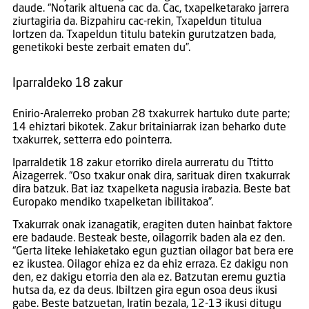
daude. “Notarik altuena cac da. Cac, txapelketarako jarrera
ziurtagiria da. Bizpahiru cac-rekin, Txapeldun titulua
lortzen da. Txapeldun titulu batekin gurutzatzen bada,
genetikoki beste zerbait ematen du”.
Iparraldeko 18 zakur
Enirio-Aralerreko proban 28 txakurrek hartuko dute parte;
14 ehiztari bikotek. Zakur britainiarrak izan beharko dute
txakurrek, setterra edo pointerra.
Iparraldetik 18 zakur etorriko direla aurreratu du Ttitto
Aizagerrek. “Oso txakur onak dira, sarituak diren txakurrak
dira batzuk. Bat iaz txapelketa nagusia irabazia. Beste bat
Europako mendiko txapelketan ibilitakoa”.
Txakurrak onak izanagatik, eragiten duten hainbat faktore
ere badaude. Besteak beste, oilagorrik baden ala ez den.
“Gerta liteke lehiaketako egun guztian oilagor bat bera ere
ez ikustea.
Oilagor ehiza ez da ehiz erraza. Ez dakigu non
den, ez dakigu etorria den ala ez. Batzutan eremu guztia
hutsa da, ez da deus. Ibiltzen gira egun osoa deus ikusi
gabe. Beste batzuetan, Iratin bezala, 12-13 ikusi ditugu