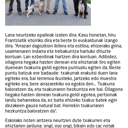
Lana neurtzeko epaileak izaten dira. Kasu honetan, hiru
Frantziatik etorriko dira eta beste bi euskaldunak izango
dira. “Arrazari dagozkion ibilera eta estiloa, ehizerako grina,
usaimenaren indarra eta trebakuntza hartuko dituzte
kontuan. Lan ezberdinak hartzen dira kontuan. Adibidez,
oilagorra hegaka hasten denean eta ehiztariak tiro egiten
duenean txakurra geldi egotea puntuatu egiten da. Beste
puntu batzuk ere badaude: txakurrak erakutsi duen lana
egiteko era, bai terrenoa ikusteko, jartzeko edo muestra
egiteko era, bere arrazarekiko ea egokia den… Txakurra
baloratzen da, eta txakurraren hezkuntza ere bai. Oilagorra
hegaka hasten denean txakurra geldi egotea, pertsonak
landu beharrekoa da, ez baita ehizeko txakur batek egin
dezakeen gauza natural bat. Horrekin txakurraren
hezkuntza baloratzen da”.
Eskolako noten antzera neurtzen dute txakurren eta
ehiztarien jarduna: ongi, oso ongi, bikain edo cac notak