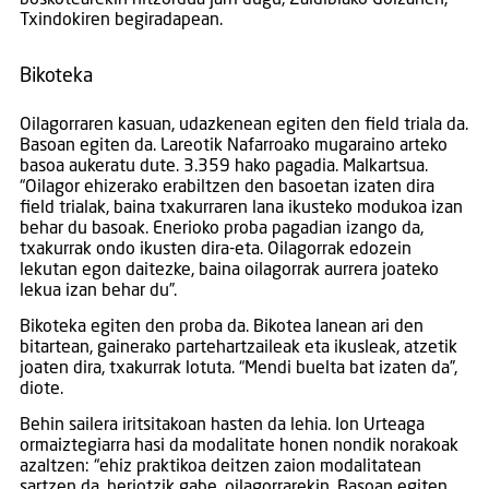
Txindokiren begiradapean.
Bikoteka
Oilagorraren kasuan, udazkenean egiten den field triala da.
Basoan egiten da. Lareotik Nafarroako mugaraino arteko
basoa aukeratu dute. 3.359 hako pagadia. Malkartsua.
“Oilagor ehizerako erabiltzen den basoetan izaten dira
field trialak, baina txakurraren lana ikusteko modukoa izan
behar du basoak. Enerioko proba pagadian izango da,
txakurrak ondo ikusten dira-eta. Oilagorrak edozein
lekutan egon daitezke, baina oilagorrak aurrera joateko
lekua izan behar du”.
Bikoteka egiten den proba da. Bikotea lanean ari den
bitartean, gainerako partehartzaileak eta ikusleak, atzetik
joaten dira, txakurrak lotuta. “Mendi buelta bat izaten da”,
diote.
Behin sailera iritsitakoan hasten da lehia. Ion Urteaga
ormaiztegiarra hasi da modalitate honen nondik norakoak
azaltzen: “ehiz praktikoa deitzen zaion modalitatean
sartzen da, heriotzik gabe, oilagorrarekin. Basoan egiten