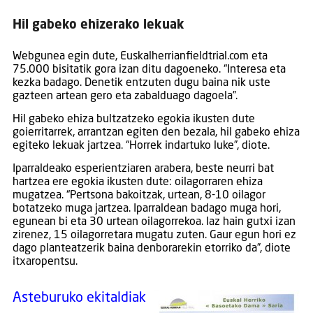
Hil gabeko ehizerako lekuak
Webgunea egin dute, Euskalherrianfieldtrial.com eta
75.000 bisitatik gora izan ditu dagoeneko. “Interesa eta
kezka badago. Denetik entzuten dugu baina nik uste
gazteen artean gero eta zabalduago dagoela”.
Hil gabeko ehiza bultzatzeko egokia ikusten dute
goierritarrek, arrantzan egiten den bezala, hil gabeko ehiza
egiteko lekuak jartzea. “Horrek indartuko luke”, diote.
Iparraldeako esperientziaren arabera, beste neurri bat
hartzea ere egokia ikusten dute: oilagorraren ehiza
mugatzea. “Pertsona bakoitzak, urtean, 8-10 oilagor
botatzeko muga jartzea. Iparraldean badago muga hori,
egunean bi eta 30 urtean oilagorrekoa. Iaz hain gutxi izan
zirenez, 15 oilagorretara mugatu zuten. Gaur egun hori ez
dago planteatzerik baina denborarekin etorriko da”, diote
itxaropentsu.
Asteburuko ekitaldiak