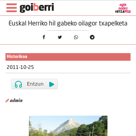
Euskal Herriko hil gabeko oilagor txapelketa
Historikoa
2011-10-25
admin