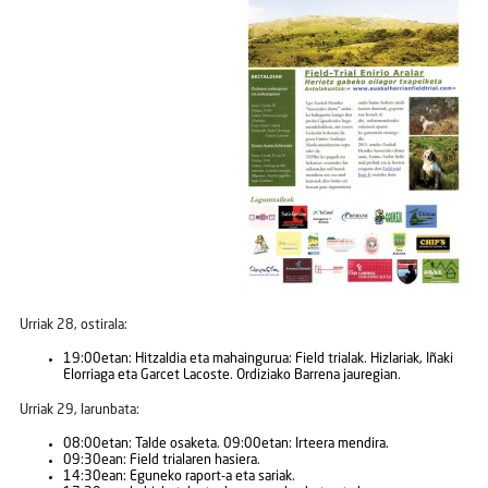
Urriak 28, ostirala:
19:00etan: Hitzaldia eta mahaingurua: Field trialak. Hizlariak, Iñaki
Elorriaga eta Garcet Lacoste. Ordiziako Barrena jauregian.
Urriak 29, larunbata:
08:00etan: Talde osaketa. 09:00etan: Irteera mendira.
09:30ean: Field trialaren hasiera.
14:30ean: Eguneko raport-a eta sariak.