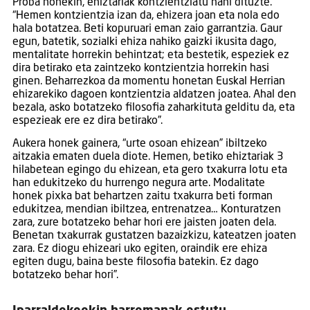
Proba honekin, ehiztariak kontzientziatu nahi dituzte.
“Hemen kontzientzia izan da, ehizera joan eta nola edo
hala botatzea. Beti kopuruari eman zaio garrantzia. Gaur
egun, batetik, sozialki ehiza nahiko gaizki ikusita dago,
mentalitate horrekin behintzat; eta bestetik, espeziek ez
dira betirako eta zaintzeko kontzientzia horrekin hasi
ginen. Beharrezkoa da momentu honetan Euskal Herrian
ehizarekiko dagoen kontzientzia aldatzen joatea. Ahal den
bezala, asko botatzeko filosofia zaharkituta gelditu da, eta
espezieak ere ez dira betirako”.
Aukera honek gainera, “urte osoan ehizean” ibiltzeko
aitzakia ematen duela diote. Hemen, betiko ehiztariak 3
hilabetean egingo du ehizean, eta gero txakurra lotu eta
han edukitzeko du hurrengo negura arte. Modalitate
honek pixka bat behartzen zaitu txakurra beti forman
edukitzea, mendian ibiltzea, entrenatzea… Konturatzen
zara, zure botatzeko behar hori ere jaisten joaten dela.
Benetan txakurrak gustatzen bazaizkizu, kateatzen joaten
zara. Ez diogu ehizeari uko egiten, oraindik ere ehiza
egiten dugu, baina beste filosofia batekin. Ez dago
botatzeko behar hori”.