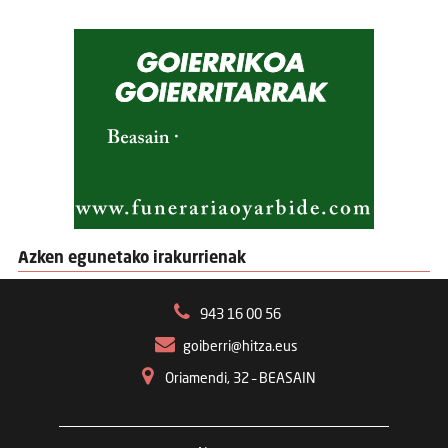
Azken egunetako irakurrienak
943 16 00 56
goiberri@hitza.eus
Oriamendi, 32 – BEASAIN