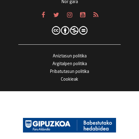
Nor gara
Aniztasun politika
Argitalpen politika
Pribatutasun politika
Cookieak