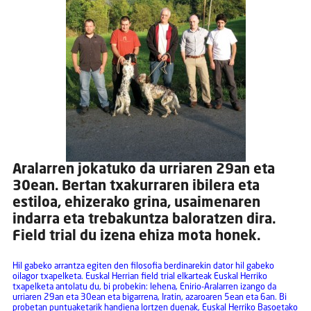
Aralarren jokatuko da urriaren 29an eta
30ean. Bertan txakurraren ibilera eta
estiloa, ehizerako grina, usaimenaren
indarra eta trebakuntza baloratzen dira.
Field trial du izena ehiza mota honek.
Hil gabeko arrantza egiten den filosofia berdinarekin dator hil gabeko
oilagor txapelketa. Euskal Herrian field trial elkarteak Euskal Herriko
txapelketa antolatu du, bi probekin: lehena, Enirio-Aralarren izango da
urriaren 29an eta 30ean eta bigarrena, Iratin, azaroaren 5ean eta 6an. Bi
probetan puntuaketarik handiena lortzen duenak, Euskal Herriko Basoetako