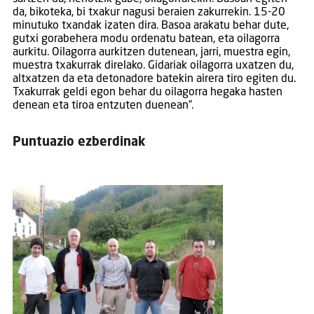
da, bikoteka, bi txakur nagusi beraien zakurrekin. 15-20
minutuko txandak izaten dira. Basoa arakatu behar dute,
gutxi gorabehera modu ordenatu batean, eta oilagorra
aurkitu. Oilagorra aurkitzen dutenean, jarri, muestra egin,
muestra txakurrak direlako. Gidariak oilagorra uxatzen du,
altxatzen da eta detonadore batekin airera tiro egiten du.
Txakurrak geldi egon behar du oilagorra hegaka hasten
denean eta tiroa entzuten duenean”.
Puntuazio ezberdinak