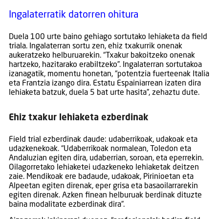
Ingalaterratik datorren ohitura
Duela 100 urte baino gehiago sortutako lehiaketa da field
triala. Ingalaterran sortu zen, ehiz txakurrik onenak
aukeratzeko helburuarekin. “Txakur bakoitzeko onenak
hartzeko, hazitarako erabiltzeko”. Ingalaterran sortutakoa
izanagatik, momentu honetan, “potentzia fuerteenak Italia
eta Frantzia izango dira. Estatu Espainiarrean izaten dira
lehiaketa batzuk, duela 5 bat urte hasita”, zehaztu dute.
Ehiz txakur lehiaketa ezberdinak
Field trial ezberdinak daude: udaberrikoak, udakoak eta
udazkenekoak. “Udaberrikoak normalean, Toledon eta
Andaluzian egiten dira, udaberrian, soroan, eta eperrekin.
Oilagorretako lehiaketei udazkeneko lehiaketak deitzen
zaie. Mendikoak ere badaude, udakoak, Pirinioetan eta
Alpeetan egiten direnak, eper grisa eta basaoilarrarekin
egiten direnak. Azken finean helburuak berdinak dituzte
baina modalitate ezberdinak dira”.