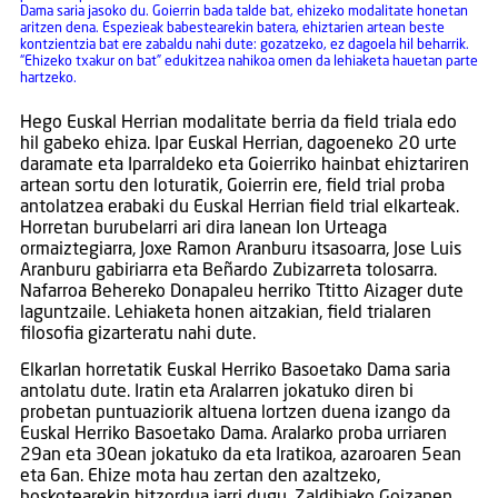
Dama saria jasoko du. Goierrin bada talde bat, ehizeko modalitate honetan
aritzen dena. Espezieak babestearekin batera, ehiztarien artean beste
kontzientzia bat ere zabaldu nahi dute: gozatzeko, ez dagoela hil beharrik.
“Ehizeko txakur on bat” edukitzea nahikoa omen da lehiaketa hauetan parte
hartzeko.
Hego Euskal Herrian modalitate berria da field triala edo
hil gabeko ehiza. Ipar Euskal Herrian, dagoeneko 20 urte
daramate eta Iparraldeko eta Goierriko hainbat ehiztariren
artean sortu den loturatik, Goierrin ere, field trial proba
antolatzea erabaki du Euskal Herrian field trial elkarteak.
Horretan burubelarri ari dira lanean Ion Urteaga
ormaiztegiarra, Joxe Ramon Aranburu itsasoarra, Jose Luis
Aranburu gabiriarra eta Beñardo Zubizarreta tolosarra.
Nafarroa Behereko Donapaleu herriko Ttitto Aizager dute
laguntzaile. Lehiaketa honen aitzakian, field trialaren
filosofia gizarteratu nahi dute.
Elkarlan horretatik Euskal Herriko Basoetako Dama saria
antolatu dute. Iratin eta Aralarren jokatuko diren bi
probetan puntuaziorik altuena lortzen duena izango da
Euskal Herriko Basoetako Dama. Aralarko proba urriaren
29an eta 30ean jokatuko da eta Iratikoa, azaroaren 5ean
eta 6an. Ehize mota hau zertan den azaltzeko,
boskotearekin hitzordua jarri dugu, Zaldibiako Goizanen,