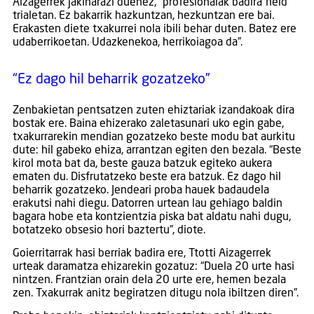
Aizagerrek jakinarazi duenez, “profesionalak badira field
trialetan. Ez bakarrik hazkuntzan, hezkuntzan ere bai.
Erakasten diete txakurrei nola ibili behar duten. Batez ere
udaberrikoetan. Udazkenekoa, herrikoiagoa da”.
“Ez dago hil beharrik gozatzeko”
Zenbakietan pentsatzen zuten ehiztariak izandakoak dira
bostak ere. Baina ehizerako zaletasunari uko egin gabe,
txakurrarekin mendian gozatzeko beste modu bat aurkitu
dute: hil gabeko ehiza, arrantzan egiten den bezala. “Beste
kirol mota bat da, beste gauza batzuk egiteko aukera
ematen du. Disfrutatzeko beste era batzuk. Ez dago hil
beharrik gozatzeko. Jendeari proba hauek badaudela
erakutsi nahi diegu. Datorren urtean lau gehiago baldin
bagara hobe eta kontzientzia piska bat aldatu nahi dugu,
botatzeko obsesio hori baztertu”, diote.
Goierritarrak hasi berriak badira ere, Ttotti Aizagerrek
urteak daramatza ehizarekin gozatuz: “Duela 20 urte hasi
nintzen. Frantzian orain dela 20 urte ere, hemen bezala
zen. Txakurrak anitz begiratzen ditugu nola ibiltzen diren”.