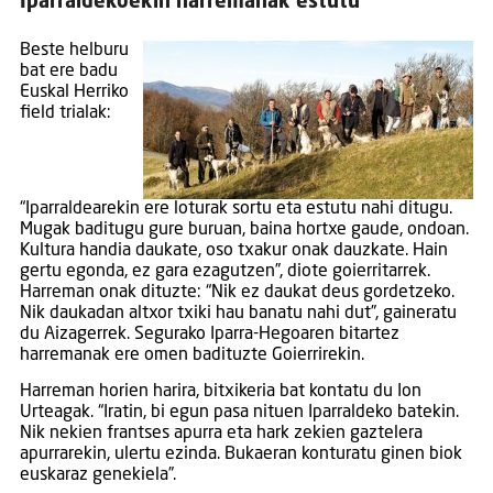
Iparraldekoekin harremanak estutu
Beste helburu
bat ere badu
Euskal Herriko
field trialak:
“Iparraldearekin ere loturak sortu eta estutu nahi ditugu.
Mugak baditugu gure buruan, baina hortxe gaude, ondoan.
Kultura handia daukate, oso txakur onak dauzkate. Hain
gertu egonda, ez gara ezagutzen”, diote goierritarrek.
Harreman onak dituzte: “Nik ez daukat deus gordetzeko.
Nik daukadan altxor txiki hau banatu nahi dut”, gaineratu
du Aizagerrek. Segurako Iparra-Hegoaren bitartez
harremanak ere omen badituzte Goierrirekin.
Harreman horien harira, bitxikeria bat kontatu du Ion
Urteagak. “Iratin, bi egun pasa nituen Iparraldeko batekin.
Nik nekien frantses apurra eta hark zekien gaztelera
apurrarekin, ulertu ezinda. Bukaeran konturatu ginen biok
euskaraz genekiela”.