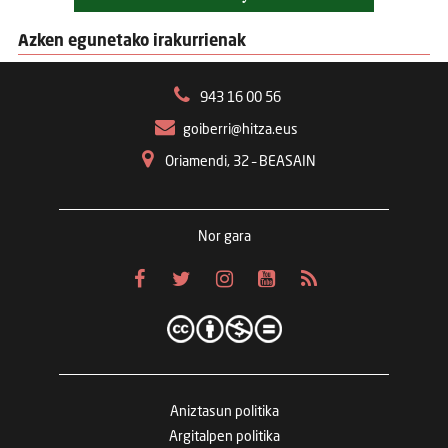
Azken egunetako irakurrienak
943 16 00 56
goiberri@hitza.eus
Oriamendi, 32 – BEASAIN
Nor gara
Aniztasun politika
Argitalpen politika