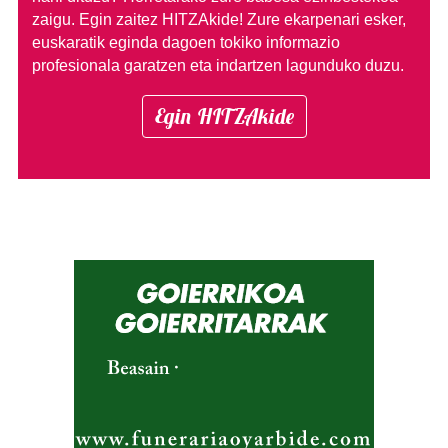
zaigu. Egin zaitez HITZAkide!
Zure ekarpenari esker,
euskaratik eginda dagoen tokiko informazio
profesionala garatzen eta indartzen lagunduko duzu.
Egin HITZAkide