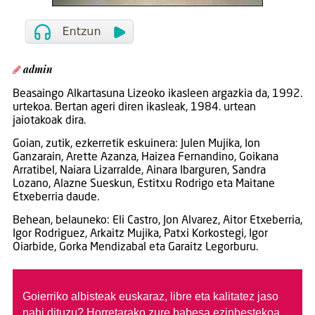
admin
Beasaingo Alkartasuna Lizeoko ikasleen argazkia da, 1992.
urtekoa. Bertan ageri diren ikasleak, 1984. urtean
jaiotakoak dira.
Goian, zutik, ezkerretik eskuinera: Julen Mujika, Ion
Ganzarain, Arette Azanza, Haizea Fernandino, Goikana
Arratibel, Naiara Lizarralde, Ainara Ibarguren, Sandra
Lozano, Alazne Sueskun, Estitxu Rodrigo eta Maitane
Etxeberria daude.
Behean, belauneko: Eli Castro, Jon Alvarez, Aitor Etxeberria,
Igor Rodriguez, Arkaitz Mujika, Patxi Korkostegi, Igor
Oiarbide, Gorka Mendizabal eta Garaitz Legorburu.
Goierriko albisteak euskaraz, libre eta kalitatez jaso
nahi dituzu?
Horretarako zure babesa ezinbestekoa