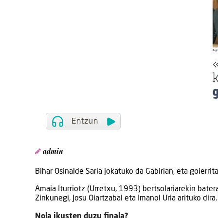
admin
Bihar Osinalde Saria jokatuko da Gabirian, eta goierrita
Amaia Iturriotz (Urretxu, 1993) bertsolariarekin bat
Zinkunegi, Josu Oiartzabal eta Imanol Uria arituko dira.
Nola ikusten duzu finala?