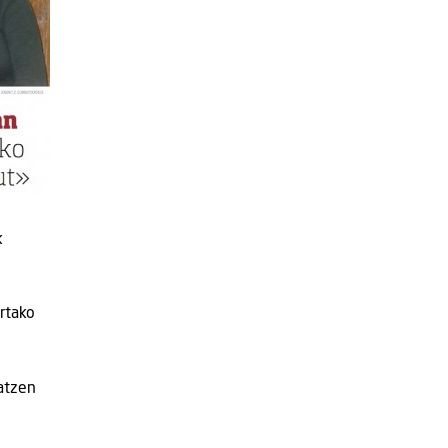
k
ertako
datzen