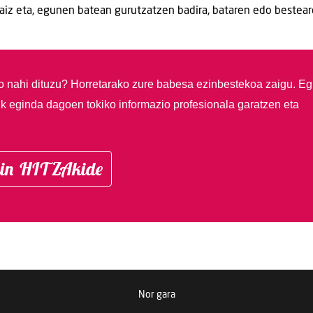
naiz eta, egunen batean gurutzatzen badira, bataren edo bestea
so nahi dituzu?
Horretarako zure babesa ezinbestekoa zaigu. Eg
ik eginda dagoen tokiko informazio profesionala garatzen eta
in HITZAkide
Nor gara