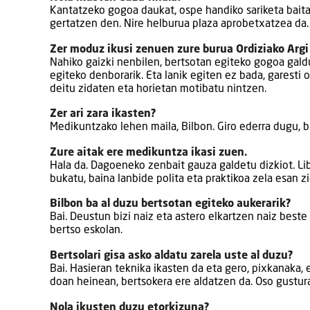
Kantatzeko gogoa daukat, ospe handiko sariketa baita.
gertatzen den. Nire helburua plaza aprobetxatzea da.
Zer moduz ikusi zenuen zure burua Ordiziako Argi
Nahiko gaizki nenbilen, bertsotan egiteko gogoa galdu
egiteko denborarik. Eta lanik egiten ez bada, garesti 
deitu zidaten eta horietan motibatu nintzen.
Zer ari zara ikasten?
Medikuntzako lehen maila, Bilbon. Giro ederra dugu, 
Zure aitak ere medikuntza ikasi zuen.
Hala da. Dagoeneko zenbait gauza galdetu dizkiot. Lib
bukatu, baina lanbide polita eta praktikoa zela esan z
Bilbon ba al duzu bertsotan egiteko aukerarik?
Bai. Deustun bizi naiz eta astero elkartzen naiz beste
bertso eskolan.
Bertsolari gisa asko aldatu zarela uste al duzu?
Bai. Hasieran teknika ikasten da eta gero, pixkanaka,
doan heinean, bertsokera ere aldatzen da. Oso gustur
Nola ikusten duzu etorkizuna?