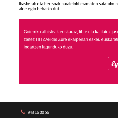
Ikasketak eta bertsoak paraleloki eramaten saiatuko 
alde egin beharko dut.
Goierriko albisteak euskaraz, libre eta kalitatez ja
zaitez HITZAkide!
Zure ekarpenari esker, euskarat
indartzen lagunduko duzu.
Eg
943 16 00 56