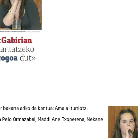
r bakarra ariko da kantua: Amaia Iturriotz.
era Peio Ormazabal, Maddi Ane Txoperena, Nekane