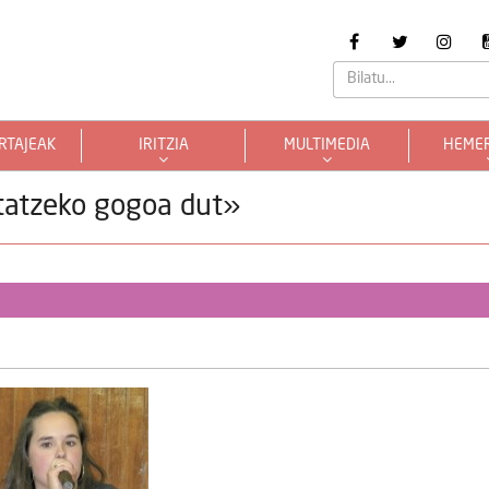
RTAJEAK
IRITZIA
MULTIMEDIA
HEME
tatzeko gogoa dut»