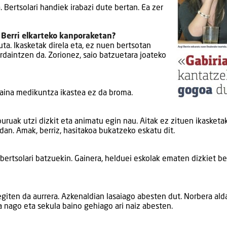
 Bertsolari handiek irabazi dute bertan. Ea zer
 Berri elkarteko kanporaketan?
ta. Ikasketak direla eta, ez nuen bertsotan
ordaintzen da. Zorionez, saio batzuetara joateko
baina medikuntza ikastea ez da broma.
uruak utzi dizkit eta animatu egin nau. Aitak ez zituen ikasketa
idan. Amak, berriz, hasitakoa bukatzeko eskatu dit.
 bertsolari batzuekin. Gainera, helduei eskolak ematen dizkiet b
 egiten da aurrera. Azkenaldian lasaiago abesten dut. Norbera al
a nago eta sekula baino gehiago ari naiz abesten.