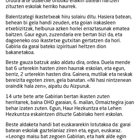
Ordura arte udaletxe ondoko eraikin batean hartzen
zituzten eskolak herriko haurrek.
Balentzategi ikastetxeak hiru solairu ditu. Hasiera batean,
behean bi gela handi zeuden, eta goian irakasleen
etxebizitzak, helburua azken horiei erraztasunak ematea
baitzen. Gaur egun, zuzendaria ere bertan bizi da, eta
dagoeneko oso ikastetxe gutxitan gertatzen da hori.
Gabiria da garai bateko izpirituari heltzen dion
bakanetakoa.
Beste gauza batzuk asko aldatu dira, ordea. Duela mende
bat 6 urterekin hasten ziren haurrak eskolan, eta egun,
berriz, 2 urterekin hasten dira. Gainera, mutilak eta neskak
bereizita egoten ziren, gela banatan. «Ni hasi nintzenean
oraindik hala zen», aipatu du Aizpuruk.
14 urte bete arte Gabirian bertan ikasten zuten
herritarrek, baina OHO garaian, 6. mailan, Ormaiztegira joan
behar izaten zuten. Egun, Haur Hezkuntza eta Lehen
Hezkuntza eskaintzen dituzte Gabiriako herri eskolan.
Beste aldaketa handi bat euskararekin lotutakoa da: garai
batean eskolak gaztelaniaz ziren eta, egun, euskaraz.
«Leongo maisu bat zegoen Gabirian, eta hark alde egin