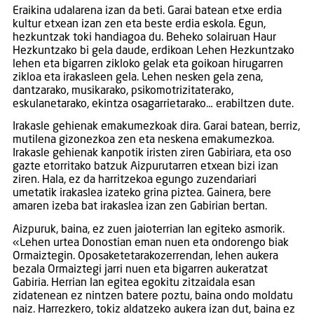
Eraikina udalarena izan da beti. Garai batean etxe erdia
kultur etxean izan zen eta beste erdia eskola. Egun,
hezkuntzak toki handiagoa du. Beheko solairuan Haur
Hezkuntzako bi gela daude, erdikoan Lehen Hezkuntzako
lehen eta bigarren zikloko gelak eta goikoan hirugarren
zikloa eta irakasleen gela. Lehen nesken gela zena,
dantzarako, musikarako, psikomotrizitaterako,
eskulanetarako, ekintza osagarrietarako… erabiltzen dute.
Irakasle gehienak emakumezkoak dira. Garai batean, berriz,
mutilena gizonezkoa zen eta neskena emakumezkoa.
Irakasle gehienak kanpotik iristen ziren Gabiriara, eta oso
gazte etorritako batzuk Aizpurutarren etxean bizi izan
ziren. Hala, ez da harritzekoa egungo zuzendariari
umetatik irakaslea izateko grina piztea. Gainera, bere
amaren izeba bat irakaslea izan zen Gabirian bertan.
Aizpuruk, baina, ez zuen jaioterrian lan egiteko asmorik.
«Lehen urtea Donostian eman nuen eta ondorengo biak
Ormaiztegin. Oposaketetarakozerrendan, lehen aukera
bezala Ormaiztegi jarri nuen eta bigarren aukeratzat
Gabiria. Herrian lan egitea egokitu zitzaidala esan
zidatenean ez nintzen batere poztu, baina ondo moldatu
naiz. Harrezkero, tokiz aldatzeko aukera izan dut, baina ez