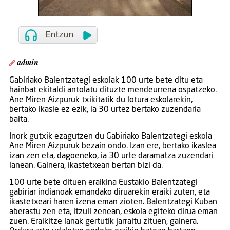
admin
Gabiriako Balentzategi eskolak 100 urte bete ditu eta
hainbat ekitaldi antolatu dituzte mendeurrena ospatzeko.
Ane Miren Aizpuruk txikitatik du lotura eskolarekin,
bertako ikasle ez ezik, ia 30 urtez bertako zuzendaria
baita.
Inork gutxik ezagutzen du Gabiriako Balentzategi eskola
Ane Miren Aizpuruk bezain ondo. Izan ere, bertako ikaslea
izan zen eta, dagoeneko, ia 30 urte daramatza zuzendari
lanean. Gainera, ikastetxean bertan bizi da.
100 urte bete dituen eraikina Eustakio Balentzategi
gabiriar indianoak emandako diruarekin eraiki zuten, eta
ikastetxeari haren izena eman zioten. Balentzategi Kuban
aberastu zen eta, itzuli zenean, eskola egiteko dirua eman
zuen. Eraikitze lanak gertutik jarraitu zituen, gainera.