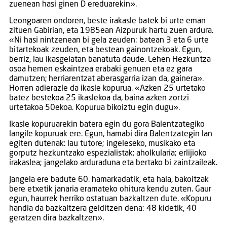
zuenean hasi ginen D ereduarekin».
Leongoaren ondoren, beste irakasle batek bi urte eman
zituen Gabirian, eta 1985ean Aizpuruk hartu zuen ardura.
«Ni hasi nintzenean bi gela zeuden: batean 3 eta 6 urte
bitartekoak zeuden, eta bestean gainontzekoak. Egun,
berriz, lau ikasgelatan banatuta daude. Lehen Hezkuntza
osoa hemen eskaintzea erabaki genuen eta ez gara
damutzen; herriarentzat aberasgarria izan da, gainera».
Horren adierazle da ikasle kopurua. «Azken 25 urtetako
batez bestekoa 25 ikaslekoa da, baina azken zortzi
urtetakoa 50ekoa. Kopurua bikoiztu egin dugu».
Ikasle kopuruarekin batera egin du gora Balentzategiko
langile kopuruak ere. Egun, hamabi dira Balentzategin lan
egiten dutenak: lau tutore; ingeleseko, musikako eta
gorputz hezkuntzako espezialistak; aholkularia; erlijioko
irakaslea; jangelako arduraduna eta bertako bi zaintzaileak.
Jangela ere badute 60. hamarkadatik, eta hala, bakoitzak
bere etxetik janaria eramateko ohitura kendu zuten. Gaur
egun, haurrek herriko ostatuan bazkaltzen dute. «Kopuru
handia da bazkaltzera gelditzen dena: 48 kidetik, 40
geratzen dira bazkaltzen».