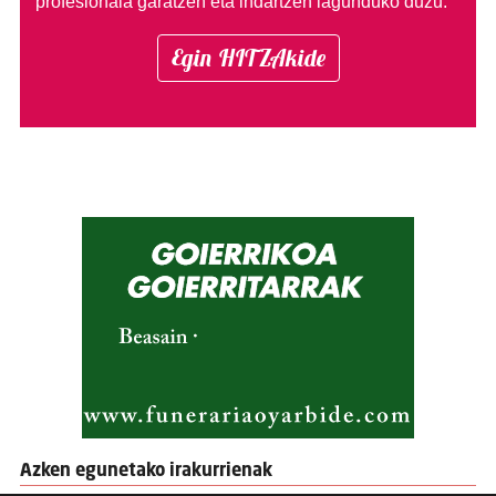
profesionala garatzen eta indartzen lagunduko duzu.
Egin HITZAkide
Azken egunetako irakurrienak