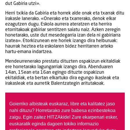
dut Gabiria utzi».
Herri txikia da Gabiria eta horrek alde onak eta txarrak ditu
irakasle lanerako. «Onerako eta txarrerako, denok elkar
ezagutzen dugu. Eskola aurrera ateratzen eta herrira
etorritakoak gabiriar sentitzen saiatu naiz. Azken zeregin
honetarako, uste dut mesedegarria izan dela ni gabiriarra
izatea». Etorkizunean ere horiek izango dira helburuak:
haurrak heztea eta eskolaren bidez herritarren arteko
hartu-emana indartzea.
Mendeurrenerako prestatu dituzten ospakizun ekitaldiak
ere horretarako lagungarriak izango dira. Abenduaren
14an, 15ean eta 16an egingo dituzte ospakizun
ekitaldiak, eta bertan elkartuko dira egungo ikasleak eta
irakasleak eta aurretik Balentzategin aritutakoak.
Goierriko albisteak euskaraz, libre eta kalitatez jaso
nahi dituzu?
Horretarako zure babesa ezinbestekoa
zaigu. Egin zaitez HITZAkide!
Zure ekarpenari esker,
euskaratik eginda dagoen tokiko informazio