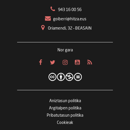
943 16 00 56
goiberri@hitza.eus
Oriamendi, 32 – BEASAIN
Nor gara
Aniztasun politika
Argitalpen politika
Pribatutasun politika
Cookieak