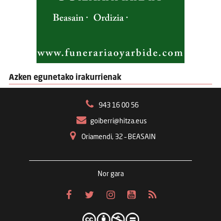
Azken egunetako irakurrienak
943 16 00 56
goiberri@hitza.eus
Oriamendi, 32 – BEASAIN
Nor gara