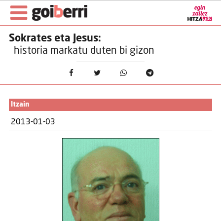
Sokrates eta Jesus:
historia markatu duten bi gizon
Itzain
2013-01-03