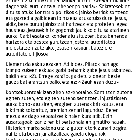
ez die utziko emakumea harrika hiltzen: «Bekatutik libre
dagoenak jaurti dezala lehenengo harria». Sokratesek ez
ditu salatuko kontrario politikoak. Jainko berriak sortzeaz
eta gaztedia galbidean ipintzeaz akusatuko dute. Jesus,
aldiz, bere burua jainkotzat hartzeaz eta profeten legea
hausteaz. Jesusek hitz gogorrak jaulkiko ditu salatariaren
aurka. Garbi esateko, kondenatu zituzten, bata benenoa
hartzera eta bestea gurutzean jostera, autoritatea
molestatzen zutelako. Jesusen kasuan, batez ere
autoritate erlijiosoa.
Klementzia eska zezaken. Adibidez, Pilatok nahiago
izango zukeen eskuak garbi beharrik gabe Jesus askatzea,
baldin eta «Zu Errege zara?», galdetu zionean beste
gauza bat erantzun balio, eta ez: «Zeuk esan duzu».
Kontsekuenteak izan ziren azkeneraino. Sentitzen zutena
egiten zuten, eta egiten zutena sentitzen. Injustiziaren
aurka borrokatu ziren, eragiten zutenak kritikatuz, eta
biktimak sokorrituz, premian zenari lagunduz. Beren
mezua ez dago separatzerik haien kuraiatik. Ezin
ausartagoak izan ziren bi pertsonaia enigmatiko hauek.
Historian marka sakona utzi ziguten etorkizunari begira,
nahiz eta beren jarraitzaileak garela diogunok