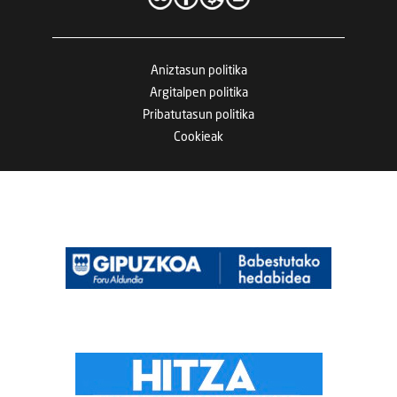
Aniztasun politika
Argitalpen politika
Pribatutasun politika
Cookieak