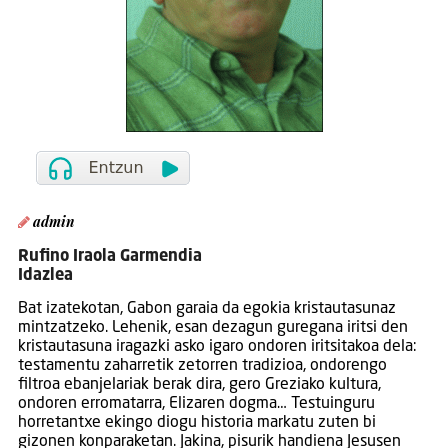
admin
Rufino Iraola Garmendia
Idazlea
Bat izatekotan, Gabon garaia da egokia kristautasunaz
mintzatzeko. Lehenik, esan dezagun guregana iritsi den
kristautasuna iragazki asko igaro ondoren iritsitakoa dela:
testamentu zaharretik zetorren tradizioa, ondorengo
filtroa ebanjelariak berak dira, gero Greziako kultura,
ondoren erromatarra, Elizaren dogma… Testuinguru
horretantxe ekingo diogu historia markatu zuten bi
gizonen konparaketan. Jakina, pisurik handiena Jesusen