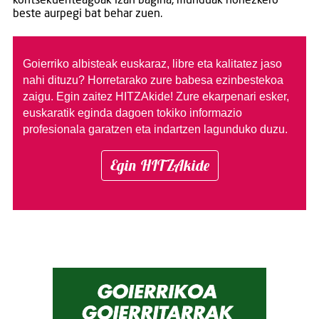
kontsekuenteagoak izan bagina, munduak honezkero
beste aurpegi bat behar zuen.
Goierriko albisteak euskaraz, libre eta kalitatez jaso
nahi dituzu?
Horretarako zure babesa ezinbestekoa
zaigu. Egin zaitez HITZAkide!
Zure ekarpenari esker,
euskaratik eginda dagoen tokiko informazio
profesionala garatzen eta indartzen lagunduko duzu.
Egin HITZAkide