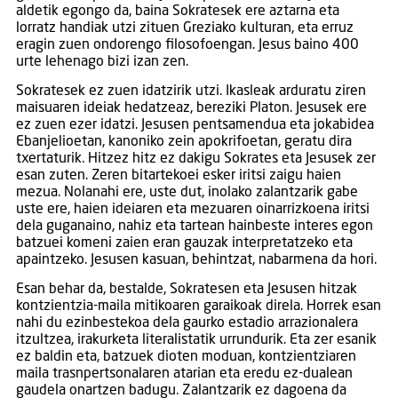
aldetik egongo da, baina Sokratesek ere aztarna eta
lorratz handiak utzi zituen Greziako kulturan, eta erruz
eragin zuen ondorengo filosofoengan. Jesus baino 400
urte lehenago bizi izan zen.
Sokratesek ez zuen idatzirik utzi. Ikasleak arduratu ziren
maisuaren ideiak hedatzeaz, bereziki Platon. Jesusek ere
ez zuen ezer idatzi. Jesusen pentsamendua eta jokabidea
Ebanjelioetan, kanoniko zein apokrifoetan, geratu dira
txertaturik. Hitzez hitz ez dakigu Sokrates eta Jesusek zer
esan zuten. Zeren bitartekoei esker iritsi zaigu haien
mezua. Nolanahi ere, uste dut, inolako zalantzarik gabe
uste ere, haien ideiaren eta mezuaren oinarrizkoena iritsi
dela guganaino, nahiz eta tartean hainbeste interes egon
batzuei komeni zaien eran gauzak interpretatzeko eta
apaintzeko. Jesusen kasuan, behintzat, nabarmena da hori.
Esan behar da, bestalde, Sokratesen eta Jesusen hitzak
kontzientzia-maila mitikoaren garaikoak direla. Horrek esan
nahi du ezinbestekoa dela gaurko estadio arrazionalera
itzultzea, irakurketa literalistatik urrundurik. Eta zer esanik
ez baldin eta, batzuek dioten moduan, kontzientziaren
maila trasnpertsonalaren atarian eta eredu ez-dualean
gaudela onartzen badugu. Zalantzarik ez dagoena da