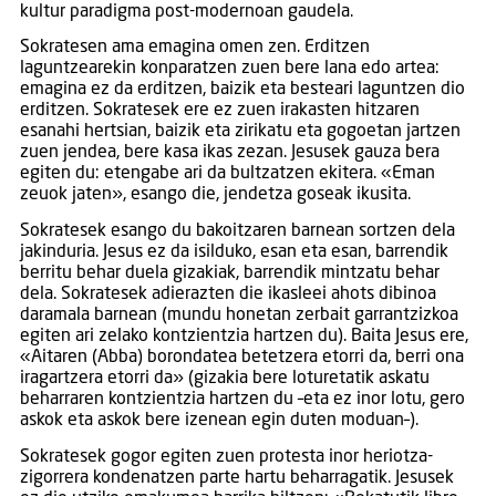
kultur paradigma post-modernoan gaudela.
Sokratesen ama emagina omen zen. Erditzen
laguntzearekin konparatzen zuen bere lana edo artea:
emagina ez da erditzen, baizik eta besteari laguntzen dio
erditzen. Sokratesek ere ez zuen irakasten hitzaren
esanahi hertsian, baizik eta zirikatu eta gogoetan jartzen
zuen jendea, bere kasa ikas zezan. Jesusek gauza bera
egiten du: etengabe ari da bultzatzen ekitera. «Eman
zeuok jaten», esango die, jendetza goseak ikusita.
Sokratesek esango du bakoitzaren barnean sortzen dela
jakinduria. Jesus ez da isilduko, esan eta esan, barrendik
berritu behar duela gizakiak, barrendik mintzatu behar
dela. Sokratesek adierazten die ikasleei ahots dibinoa
daramala barnean (mundu honetan zerbait garrantzizkoa
egiten ari zelako kontzientzia hartzen du). Baita Jesus ere,
«Aitaren (Abba) borondatea betetzera etorri da, berri ona
iragartzera etorri da» (gizakia bere loturetatik askatu
beharraren kontzientzia hartzen du –eta ez inor lotu, gero
askok eta askok bere izenean egin duten moduan–).
Sokratesek gogor egiten zuen protesta inor heriotza-
zigorrera kondenatzen parte hartu beharragatik. Jesusek