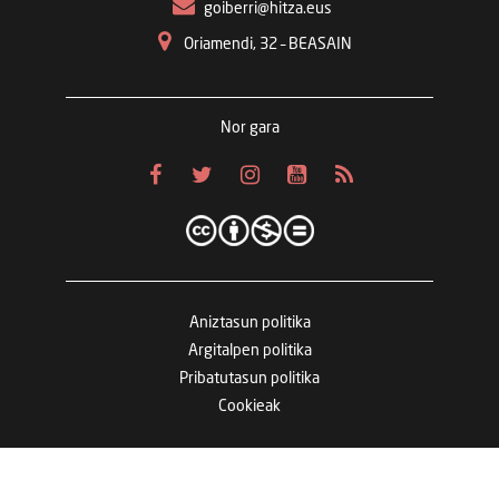
goiberri@hitza.eus
Oriamendi, 32 – BEASAIN
Nor gara
Aniztasun politika
Argitalpen politika
Pribatutasun politika
Cookieak