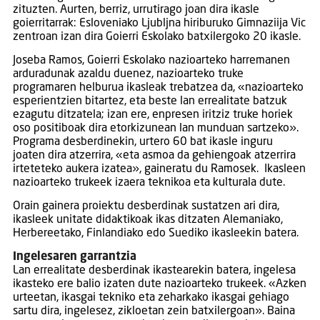
zituzten. Aurten, berriz, urrutirago joan dira ikasle
goierritarrak: Esloveniako Ljubljna hiriburuko Gimnaziija Vic
zentroan izan dira Goierri Eskolako batxilergoko 20 ikasle.
Joseba Ramos, Goierri Eskolako nazioarteko harremanen
arduradunak azaldu duenez, nazioarteko truke
programaren helburua ikasleak trebatzea da, «nazioarteko
esperientzien bitartez, eta beste lan errealitate batzuk
ezagutu ditzatela; izan ere, enpresen iritziz truke horiek
oso positiboak dira etorkizunean lan munduan sartzeko».
Programa desberdinekin, urtero 60 bat ikasle inguru
joaten dira atzerrira, «eta asmoa da gehiengoak atzerrira
irteteteko aukera izatea», gaineratu du Ramosek. Ikasleen
nazioarteko trukeek izaera teknikoa eta kulturala dute.
Orain gainera proiektu desberdinak sustatzen ari dira,
ikasleek unitate didaktikoak ikas ditzaten Alemaniako,
Herbereetako, Finlandiako edo Suediko ikasleekin batera.
Ingelesaren garrantzia
Lan errealitate desberdinak ikastearekin batera, ingelesa
ikasteko ere balio izaten dute nazioarteko trukeek. «Azken
urteetan, ikasgai tekniko eta zeharkako ikasgai gehiago
sartu dira, ingelesez, zikloetan zein batxilergoan». Baina