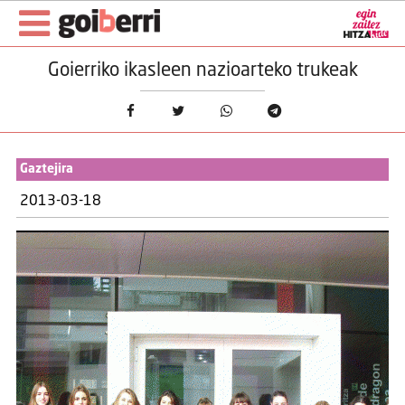
Goierriko ikasleen nazioarteko trukeak
Gaztejira
2013-03-18