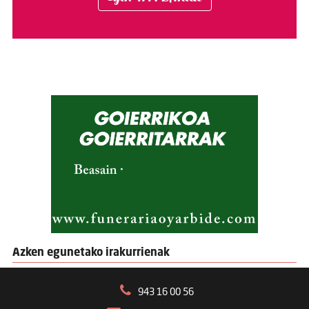
Azken egunetako irakurrienak
943 16 00 56