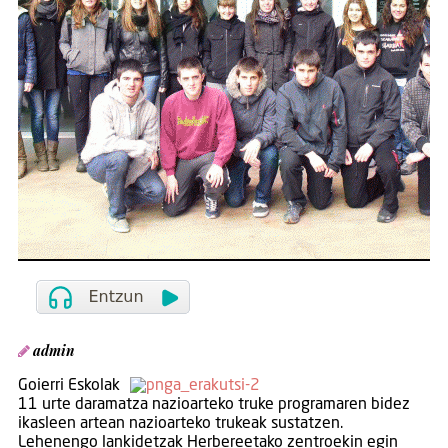
admin
Goierri Eskolak
11 urte daramatza nazioarteko truke programaren bidez
ikasleen artean nazioarteko trukeak sustatzen.
Lehenengo lankidetzak Herbereetako zentroekin egin