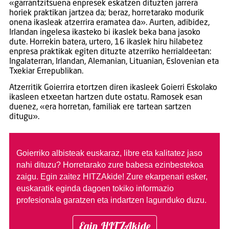
«garrantzitsuena enpresek eskatzen dituzten jarrera
horiek praktikan jartzea da; beraz, horretarako modurik
onena ikasleak atzerrira eramatea da». Aurten, adibidez,
Irlandan ingelesa ikasteko bi ikaslek beka bana jasoko
dute. Horrekin batera, urtero, 16 ikaslek hiru hilabetez
enpresa praktikak egiten dituzte atzerriko herrialdeetan:
Ingalaterran, Irlandan, Alemanian, Lituanian, Eslovenian eta
Txekiar Errepublikan.
Atzerritik Goierrira etortzen diren ikasleek Goierri Eskolako
ikasleen etxeetan hartzen dute ostatu. Ramosek esan
duenez, «era horretan, familiak ere tartean sartzen
ditugu».
Goierriko albisteak euskaraz, libre eta kalitatez jaso
nahi dituzu?
Horretarako zure babesa ezinbestekoa
zaigu. Egin zaitez HITZAkide!
Zure ekarpenari esker,
euskaratik eginda dagoen tokiko informazio
profesionala garatzen eta indartzen lagunduko duzu.
Egin HITZAkide