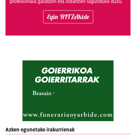
profesionala garatzen eta indartzen lagunduko duzu.
Egin HITZAkide
Azken egunetako irakurrienak