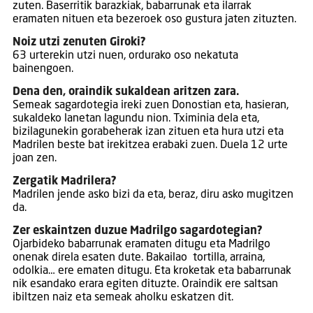
zuten. Baserritik barazkiak, babarrunak eta ilarrak
eramaten nituen eta bezeroek oso gustura jaten zituzten.
Noiz utzi zenuten Giroki?
63 urterekin utzi nuen, ordurako oso nekatuta
bainengoen.
Dena den, oraindik sukaldean aritzen zara.
Semeak sagardotegia ireki zuen Donostian eta, hasieran,
sukaldeko lanetan lagundu nion. Tximinia dela eta,
bizilagunekin gorabeherak izan zituen eta hura utzi eta
Madrilen beste bat irekitzea erabaki zuen. Duela 12 urte
joan zen.
Zergatik Madrilera?
Madrilen jende asko bizi da eta, beraz, diru asko mugitzen
da.
Zer eskaintzen duzue Madrilgo sagardotegian?
Ojarbideko babarrunak eramaten ditugu eta Madrilgo
onenak direla esaten dute. Bakailao tortilla, arraina,
odolkia… ere ematen ditugu. Eta kroketak eta babarrunak
nik esandako erara egiten dituzte. Oraindik ere saltsan
ibiltzen naiz eta semeak aholku eskatzen dit.