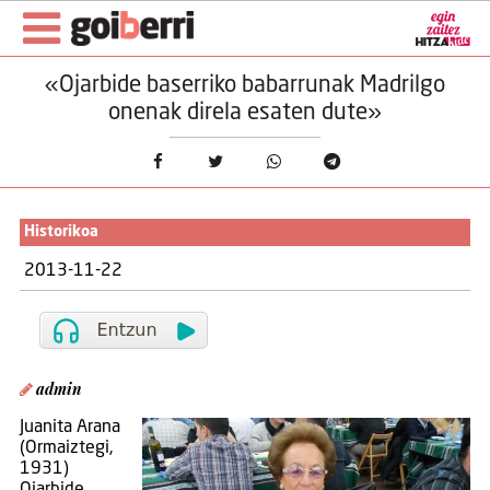
«Ojarbide baserriko babarrunak Madrilgo
onenak direla esaten dute»
Historikoa
2013-11-22
admin
Juanita Arana
(Ormaiztegi,
1931)