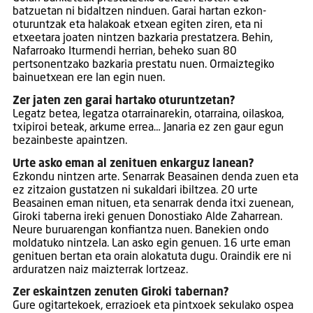
batzuetan ni bidaltzen ninduen. Garai hartan ezkon-
oturuntzak eta halakoak etxean egiten ziren, eta ni
etxeetara joaten nintzen bazkaria prestatzera. Behin,
Nafarroako Iturmendi herrian, beheko suan 80
pertsonentzako bazkaria prestatu nuen. Ormaiztegiko
bainuetxean ere lan egin nuen.
Zer jaten zen garai hartako oturuntzetan?
Legatz betea, legatza otarrainarekin, otarraina, oilaskoa,
txipiroi beteak, arkume errea… Janaria ez zen gaur egun
bezainbeste apaintzen.
Urte asko eman al zenituen enkarguz lanean?
Ezkondu nintzen arte. Senarrak Beasainen denda zuen eta
ez zitzaion gustatzen ni sukaldari ibiltzea. 20 urte
Beasainen eman nituen, eta senarrak denda itxi zuenean,
Giroki taberna ireki genuen Donostiako Alde Zaharrean.
Neure buruarengan konfiantza nuen. Banekien ondo
moldatuko nintzela. Lan asko egin genuen. 16 urte eman
genituen bertan eta orain alokatuta dugu. Oraindik ere ni
arduratzen naiz maizterrak lortzeaz.
Zer eskaintzen zenuten Giroki tabernan?
Gure ogitartekoek, errazioek eta pintxoek sekulako ospea