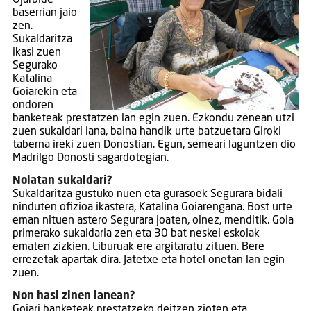
Ojarbide
baserrian jaio
zen.
Sukaldaritza
ikasi zuen
Segurako
Katalina
Goiarekin eta
ondoren
banketeak prestatzen lan egin zuen. Ezkondu zenean utzi
zuen sukaldari lana, baina handik urte batzuetara Giroki
taberna ireki zuen Donostian. Egun, semeari laguntzen dio
Madrilgo Donosti sagardotegian.
Nolatan sukaldari?
Sukaldaritza gustuko nuen eta gurasoek Segurara bidali
ninduten ofizioa ikastera, Katalina Goiarengana. Bost urte
eman nituen astero Segurara joaten, oinez, menditik. Goia
primerako sukaldaria zen eta 30 bat neskei eskolak
ematen zizkien. Liburuak ere argitaratu zituen. Bere
errezetak apartak dira. Jatetxe eta hotel onetan lan egin
zuen.
Non hasi zinen lanean?
Goiari banketeak prestatzeko deitzen zioten eta