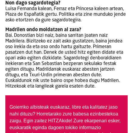
Non dago sagardotegia?
Luisa Fernanda kalean, Ferraz eta Princesa kaleen artean,
Plaza de Españatik gertu. Politika eta zine munduko jende
asko etortzen da gure sagardotegira.
Madrilen ondo moldatzen al zara?
Bai. Donostian bizi naiz, baina sarritan joaten naiz
Madrilera. Bizitzeko ez zait asko gustatzen, baina jendea
oso irekia da eta oso ondo hartu gaituzte. Primeran
pasatzen dut han. Denek de usted hitz egiten didate eta
opari asko egiten dizkidate. Sagardotegi denboraldiaren
irekieran eta San Sebastian bezperan sekulako festak
egiten ditugu. Madrildarrak euskaraz abesten jartzen
ditugu, eta Txuri-Urdin primeran abesten dute.
Euskaldunok nik uste baino ospe hobea dugu Madrilen.
Hitzekoak eta langileak garela esaten dute.
Goierriko albisteak euskaraz, libre eta kalitatez jaso
nahi dituzu?
Horretarako zure babesa ezinbestekoa
zaigu. Egin zaitez HITZAkide!
Zure ekarpenari esker,
euskaratik eginda dagoen tokiko informazio