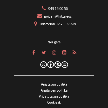
943 16 00 56
goiberri@hitza.eus
Oriamendi, 32 – BEASAIN
Nor gara
Aniztasun politika
Argitalpen politika
Pribatutasun politika
Cookieak