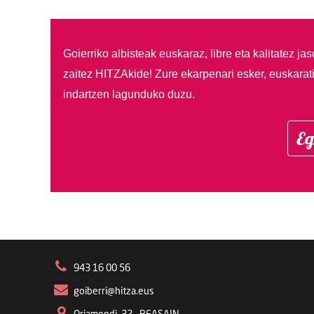
Goierriko albisteak euskaraz, libre eta kalitatez ja
zaitez HITZAkide!
Zure ekarpenari esker, euskarat
indartzen lagunduko duzu.
Eg
943 16 00 56
goiberri@hitza.eus