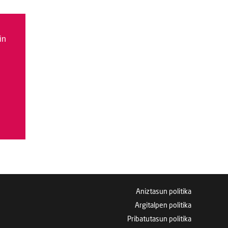
in
Aniztasun politika
Argitalpen politika
Pribatutasun politika