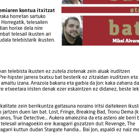
emiaren kontua itxitzat
traka horretan sartuko
Horregatik, telesailen
ian horixe dela nire
bat telesail ikusten ari
dala telebistarik ikusten.
ean telebista ikusten ez zutela ziotenak zein aluak iruditzen
Pre-hipster jarrera txatxu bat besterik ez zitzaidan iruditzen eta
 amaitu izana. Arrazoia bakarra eta garbia da Jon: kaka-zaharra da
e etxeetara iristen denak ezer eskaintzen ez didanez, beste le
kalitate zein berrikuntza gaitasuna noraino iritsi daitekeen ikust
jartzen duen lan bat. Lost, Fringe, Breaking Bad, Tronu Dema (
anos, True Detective… Aukera amaiezina da eta astero ale berri 
 telesail arinagoekin ere ikaragarri gozatzen dut: Revenge, The
aragarri kuttun dudan Stargate handia… Bai Jon, aspaldi ez naiz m