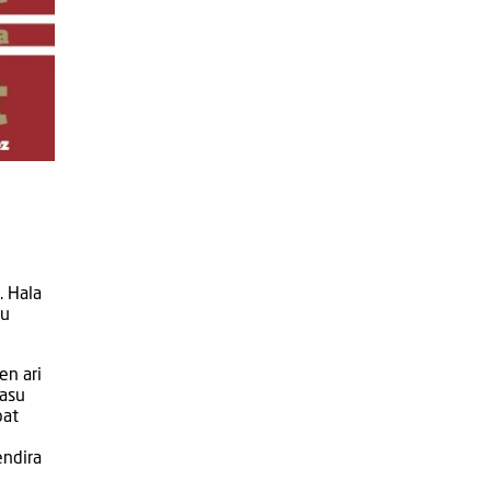
. Hala
ku
en ari
kasu
bat
endira