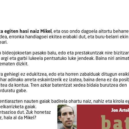
a egiten hasi naiz Mikel
, eta oso ondo dagoela aitortu beharr
dea, erronka handiagoei ekitea erabaki dut, eta buru-belarri ekin
ari.
 bideojokoetan pasako balu, edo eta prestakuntzak nire bizitza
argi eta garbi lukeela pentsatuko luke jendeak. Baina niri anima
 ematen dizkit.
ra gehiegi ez edukitzea, edo eta horren zabalduak ditugun eraik
har adinako arreta eskaintzerik ez izatea, baina dena ez da posi
egitea da kontua. Tren azkar batentzat xedea bidaia burutzea den
arduratu gabe.
entiarazten nauten gaiak badirela ohartu naiz, nahiz eta kirola
e
elkarrizketa gaiak.
ntsazioa dut. Zuk honetaz
, hala al da Mikel?