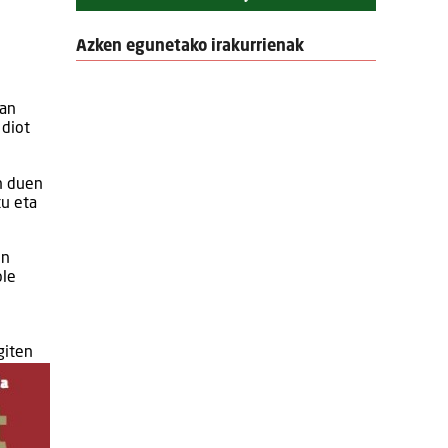
Azken egunetako irakurrienak
ean
 diot
n duen
tu eta
in
ble
giten