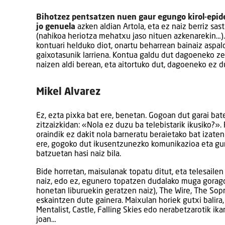
Bihotzez pentsatzen nuen gaur egungo kirol-epid
jo genuela
azken aldian Artola, eta ez naiz berriz sas
(nahikoa heriotza mehatxu jaso nituen azkenarekin…). 
kontuari helduko diot, onartu beharrean bainaiz aspald
gaixotasunik larriena. Kontua galdu dut dagoeneko zen
naizen aldi berean, eta aitortuko dut, dagoeneko ez du
Mikel Alvarez
Ez, ezta pixka bat ere, benetan. Gogoan dut garai bat
zitzaizkidan: «Nola ez duzu ba telebistarik ikusiko?». 
oraindik ez dakit nola barneratu beraietako bat izaten
ere, gogoko dut ikusentzunezko komunikazioa eta gur
batzuetan hasi naiz bila.
Bide horretan, maisulanak topatu ditut, eta telesailen 
naiz, edo ez, egunero topatzen dudalako muga gorago 
honetan liburuekin geratzen naiz), The Wire, The Sopr
eskaintzen dute gainera. Maixulan horiek gutxi balira,
Mentalist, Castle, Falling Skies edo nerabetzarotik ik
joan…