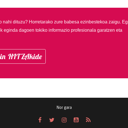
so nahi dituzu?
Horretarako zure babesa ezinbestekoa zaigu. Eg
ik eginda dagoen tokiko informazio profesionala garatzen eta
in HITZAkide
Nor gara