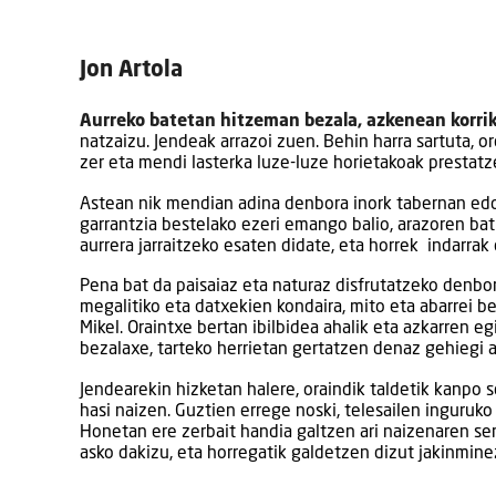
Jon Artola
Aurreko batetan hitzeman bezala, azkenean korrik
natzaizu. Jendeak arrazoi zuen. Behin harra sartuta, or
zer eta mendi lasterka luze-luze horietakoak prestatze
Astean nik mendian adina denbora inork tabernan edo
garrantzia bestelako ezeri emango balio, arazoren bat 
aurrera jarraitzeko esaten didate, eta horrek indarrak
Pena bat da paisaiaz eta naturaz disfrutatzeko denbo
megalitiko eta datxekien kondaira, mito eta abarrei be
Mikel. Oraintxe bertan ibilbidea ahalik eta azkarren 
bezalaxe, tarteko herrietan gertatzen denaz gehiegi 
Jendearekin hizketan halere, oraindik taldetik kanpo s
hasi naizen. Guztien errege noski, telesailen inguruko 
Honetan ere zerbait handia galtzen ari naizenaren se
asko dakizu, eta horregatik galdetzen dizut jakinminez