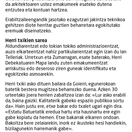
da arkitektoaren ustez emakumeek esateko dutena
entzutea eta kontuan hartzea.
Erabiltzaileengandik jasotako ezagutzari jakintza teknikoa
gehitzen diote herritar guztien beharretara egokitutako
eremuak diseinatzeko.
Herri txikien sarea
Aldundiarentzat edo tokian tokiko administrazioentzat,
auzo elkarteentzat nahiz partikularrentzat egin izan du lan
Telleriak. Urretxun eta Zumarragan, esate baterako, Herri
Debekatuaren Mapa landu zuten emakumeentzat
arriskutsu edo deseroso ziren guneak identifikatu eta
egokitzeko asmoarekin.
Herri txiki asko dituen bailara da Goierri, egunerokoan
batetik bestera mugitzea beharrezko duena. Azken 30
urteetako joera herrien zabaltzea izan da: «Lur asko erabili
da, baina gaizki. Kalitaterik gabeko espazio publikoa sortu
da». Hain justu ere, etxe bakar edo txalet ugari egin dira.
«Estatu Batuetatik eredua hartu eta hausnartu ere egin
gabe kopiatu da hemen. Etxe bakarrak elkarren ondoan.
Bakoitza bere zelaiarekin, inork ez ikusteko hesi handiekin,
bizilagunekin harremanik gabe».