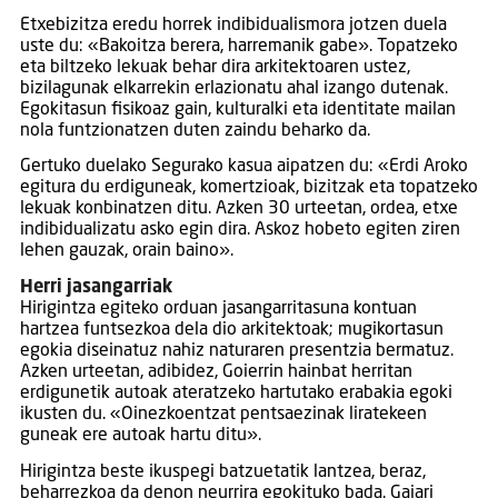
Etxebizitza eredu horrek indibidualismora jotzen duela
uste du: «Bakoitza berera, harremanik gabe». Topatzeko
eta biltzeko lekuak behar dira arkitektoaren ustez,
bizilagunak elkarrekin erlazionatu ahal izango dutenak.
Egokitasun fisikoaz gain, kulturalki eta identitate mailan
nola funtzionatzen duten zaindu beharko da.
Gertuko duelako Segurako kasua aipatzen du: «Erdi Aroko
egitura du erdiguneak, komertzioak, bizitzak eta topatzeko
lekuak konbinatzen ditu. Azken 30 urteetan, ordea, etxe
indibidualizatu asko egin dira. Askoz hobeto egiten ziren
lehen gauzak, orain baino».
Herri jasangarriak
Hirigintza egiteko orduan jasangarritasuna kontuan
hartzea funtsezkoa dela dio arkitektoak; mugikortasun
egokia diseinatuz nahiz naturaren presentzia bermatuz.
Azken urteetan, adibidez, Goierrin hainbat herritan
erdigunetik autoak ateratzeko hartutako erabakia egoki
ikusten du. «Oinezkoentzat pentsaezinak liratekeen
guneak ere autoak hartu ditu».
Hirigintza beste ikuspegi batzuetatik lantzea, beraz,
beharrezkoa da denon neurrira egokituko bada. Gaiari