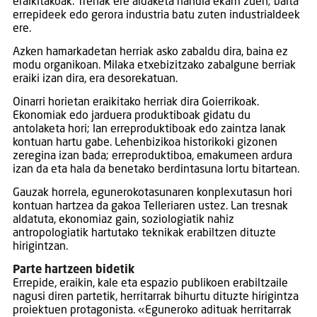
eraikitakoak. Trenak ere aldaketa handia ekarri zuen; baita
errepideek edo gerora industria batu zuten industrialdeek
ere.
Azken hamarkadetan herriak asko zabaldu dira, baina ez
modu organikoan. Milaka etxebizitzako zabalgune berriak
eraiki izan dira, era desorekatuan.
Oinarri horietan eraikitako herriak dira Goierrikoak.
Ekonomiak edo jarduera produktiboak gidatu du
antolaketa hori; lan erreproduktiboak edo zaintza lanak
kontuan hartu gabe. Lehenbizikoa historikoki gizonen
zeregina izan bada; erreproduktiboa, emakumeen ardura
izan da eta hala da benetako berdintasuna lortu bitartean.
Gauzak horrela, egunerokotasunaren konplexutasun hori
kontuan hartzea da gakoa Telleriaren ustez. Lan tresnak
aldatuta, ekonomiaz gain, soziologiatik nahiz
antropologiatik hartutako teknikak erabiltzen dituzte
hirigintzan.
Parte hartzeen bidetik
Errepide, eraikin, kale eta espazio publikoen erabiltzaile
nagusi diren partetik, herritarrak bihurtu dituzte hirigintza
proiektuen protagonista. «Eguneroko adituak herritarrak