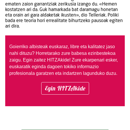
ematen zaion garrantziak zerikusia izango du. «Hemen
kostatzen ari da. Guk hamarkada bat daramagu honetan
eta orain ari gara aldaketak ikusten», dio Telleriak. Poliki
bada ere teoria hori errealitate bihurtzeko pausoak egiten
ari dira.
Goierriko albisteak euskaraz, libre eta kalitatez jaso
nahi dituzu?
Horretarako zure babesa ezinbestekoa
zaigu. Egin zaitez HITZAkide!
Zure ekarpenari esker,
euskaratik eginda dagoen tokiko informazio
profesionala garatzen eta indartzen lagunduko duzu.
Egin HITZAkide