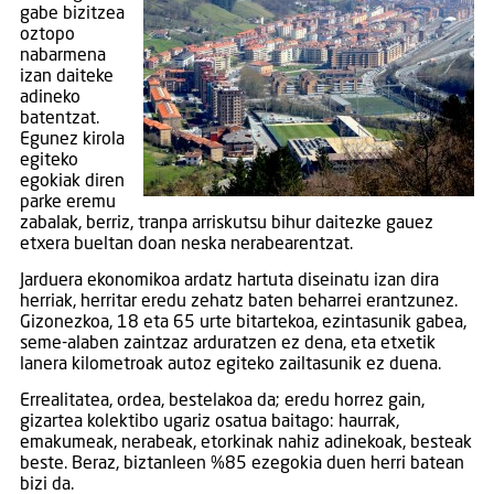
gabe bizitzea
oztopo
nabarmena
izan daiteke
adineko
batentzat.
Egunez kirola
egiteko
egokiak diren
parke eremu
zabalak, berriz, tranpa arriskutsu bihur daitezke gauez
etxera bueltan doan neska nerabearentzat.
Jarduera ekonomikoa ardatz hartuta diseinatu izan dira
herriak, herritar eredu zehatz baten beharrei erantzunez.
Gizonezkoa, 18 eta 65 urte bitartekoa, ezintasunik gabea,
seme-alaben zaintzaz arduratzen ez dena, eta etxetik
lanera kilometroak autoz egiteko zailtasunik ez duena.
Errealitatea, ordea, bestelakoa da; eredu horrez gain,
gizartea kolektibo ugariz osatua baitago: haurrak,
emakumeak, nerabeak, etorkinak nahiz adinekoak, besteak
beste. Beraz, biztanleen %85 ezegokia duen herri batean
bizi da.