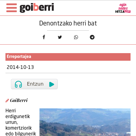
Denontzako herri bat
Erreportajea
2014-10-13
GoiBerri
Herri
erdigunetik
urrun,
komertziorik
edo bilgunerik