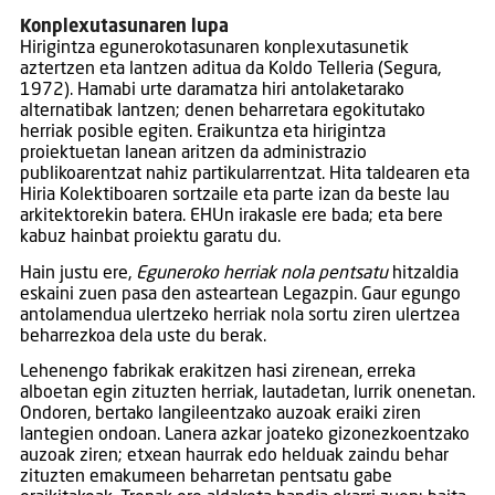
Konplexutasunaren lupa
Hirigintza egunerokotasunaren konplexutasunetik
aztertzen eta lantzen aditua da Koldo Telleria (Segura,
1972). Hamabi urte daramatza hiri antolaketarako
alternatibak lantzen; denen beharretara egokitutako
herriak posible egiten. Eraikuntza eta hirigintza
proiektuetan lanean aritzen da administrazio
publikoarentzat nahiz partikularrentzat. Hita taldearen eta
Hiria Kolektiboaren sortzaile eta parte izan da beste lau
arkitektorekin batera. EHUn irakasle ere bada; eta bere
kabuz hainbat proiektu garatu du.
Hain justu ere,
Eguneroko herriak nola pentsatu
hitzaldia
eskaini zuen pasa den asteartean Legazpin. Gaur egungo
antolamendua ulertzeko herriak nola sortu ziren ulertzea
beharrezkoa dela uste du berak.
Lehenengo fabrikak erakitzen hasi zirenean, erreka
alboetan egin zituzten herriak, lautadetan, lurrik onenetan.
Ondoren, bertako langileentzako auzoak eraiki ziren
lantegien ondoan. Lanera azkar joateko gizonezkoentzako
auzoak ziren; etxean haurrak edo helduak zaindu behar
zituzten emakumeen beharretan pentsatu gabe