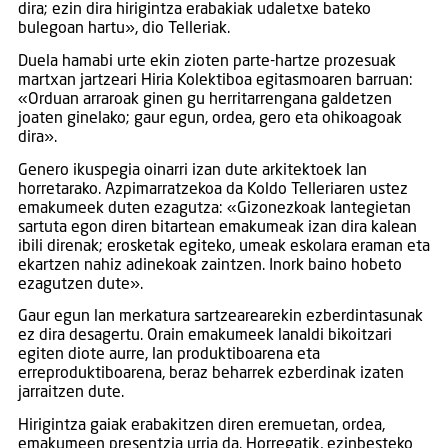
dira; ezin dira hirigintza erabakiak udaletxe bateko
bulegoan hartu», dio Telleriak.
Duela hamabi urte ekin zioten parte-hartze prozesuak
martxan jartzeari Hiria Kolektiboa egitasmoaren barruan:
«Orduan arraroak ginen gu herritarrengana galdetzen
joaten ginelako; gaur egun, ordea, gero eta ohikoagoak
dira».
Genero ikuspegia oinarri izan dute arkitektoek lan
horretarako. Azpimarratzekoa da Koldo Telleriaren ustez
emakumeek duten ezagutza: «Gizonezkoak lantegietan
sartuta egon diren bitartean emakumeak izan dira kalean
ibili direnak; erosketak egiteko, umeak eskolara eraman eta
ekartzen nahiz adinekoak zaintzen. Inork baino hobeto
ezagutzen dute».
Gaur egun lan merkatura sartzearearekin ezberdintasunak
ez dira desagertu. Orain emakumeek lanaldi bikoitzari
egiten diote aurre, lan produktiboarena eta
erreproduktiboarena, beraz beharrek ezberdinak izaten
jarraitzen dute.
Hirigintza gaiak erabakitzen diren eremuetan, ordea,
emakumeen presentzia urria da. Horregatik, ezinbesteko