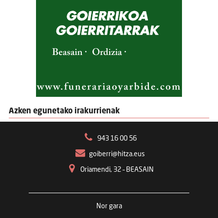
Azken egunetako irakurrienak
943 16 00 56
goiberri@hitza.eus
Oriamendi, 32 – BEASAIN
Nor gara