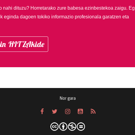
so nahi dituzu?
Horretarako zure babesa ezinbestekoa zaigu. Eg
ik eginda dagoen tokiko informazio profesionala garatzen eta
in HITZAkide
Nor gara