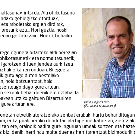
altasuna» iritsi da. Ala ohikotasuna
gindako gehiegizko otorduak,
ta arboletako argien dirdirak,
presarik eza… Hori guztia, noski,
uenari gertatu zaio. Horrek beharko
rege egunera bitarteko aldi berezian
 ohikotasunetik eta normaltasunetik,
 igarotzen dituen jendea aurkitzea
guztiak elkarren ondoan. Bi egoera
tik gutxiago duten bestelako
an, nola batzuentzat, hala
presenteago dago gure artean,
o sexurik behar duenik ere eztabaida
bakean utziko gaituen Bizarzuriren
Joxe Begiristain
 gure artean ere.
(Euskara teknikaria)
 honetan etxetik ateratzerako zenbat erabaki hartu behar ditugun
ra, enkarguak herriko dendetan ala hipermerkatuetan, zientziak
i… Izan ere, oraindik badira gure inguruan umeak sortzen eta hazte
z bizi denik, herri hau maite duenez herritarrentzat bizimodurik