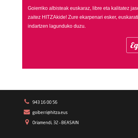
Goierriko albisteak euskaraz, libre eta kalitatez ja
zaitez HITZAkide!
Zure ekarpenari esker, euskarat
indartzen lagunduko duzu.
Eg
943 16 00 56
goiberri@hitza.eus
Oriamendi, 32 – BEASAIN