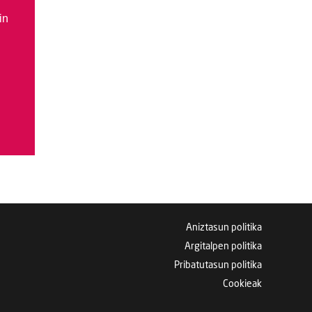
in
Aniztasun politika
Argitalpen politika
Pribatutasun politika
Cookieak