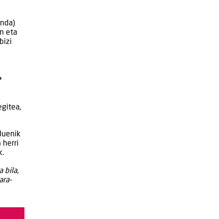
anda)
en eta
bizi
»
egitea,
duenik
 herri
k.
 bila,
ara-