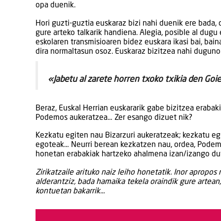
opa duenik.
Hori guzti-guztia euskaraz bizi nahi duenik ere bada, 
gure arteko talkarik handiena. Alegia, posible al dugu
eskolaren transmisioaren bidez euskara ikasi bai, bain
dira normaltasun osoz. Euskaraz bizitzea nahi dugunon
«Jabetu al zarete horren txoko txikia den Go
Beraz, Euskal Herrian euskararik gabe bizitzea eraba
Podemos aukeratzea… Zer esango dizuet nik?
Kezkatu egiten nau Bizarzuri aukeratzeak; kezkatu eg
egoteak… Neurri berean kezkatzen nau, ordea, Podemos
honetan erabakiak hartzeko ahalmena izan/izango dute
Zirikatzaile arituko naiz leiho honetatik. Inor apropos
alderantziz, bada hamaika tekela oraindik gure artean,
kontuetan bakarrik…