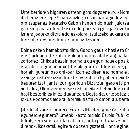
U
rte berriaren bigarren astean gara dagoeneko. «Norm
da berriz ere lege? Joan zaizkigu usadioak aginduz e
oroitzapenez betetako Gabon kanten doinuak, jaiotza e
gauean garaiz oheratzeko edo goizean goiz jaikitzeko 
lanera joateko ditxa edo eskolara itzultzeko aukera d
luke ohikotasuna; horrek, normaltasuna.
Baina azken hamabostaldian, Gabon gautik hasi eta Er
ere (tartean urte zaharretik berrirako aldaketan) bada
zorionez. Ohikoa bezain normala da egun hauek pozik
eta, aldiz, egun horiexek berak gorroto dituena ere, 
horiek, gurean oso ohikoak izan ez diren eta normale
ezaugarriak ere izan dituzte pasa diren Eguberri jaiet
besteentzat: jantzi zuri-gorridun Bizarzuri gero eta 
adibidez, Olentzeroren sexuak nolakoa behar duen ed
hasi besterik egin ez dugunean. Bestalde, urtebetez 
lekua Podemos alderdi berriak hartuko omen du, baita
Jabetu al zarete horren txoko txikia den gure Goierri
egunero-egunero? Umeak Ikastolara ala Eskola Publiko
letrak, zein sindikatutan afiliatu, boto politikoa zein
direnak, ikasketak egitera doazen gazteak, lana egine