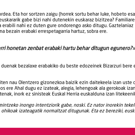
ordea. Eta hor sortzen zaigu (horrek sortu behar luke, hobeto es
 euskararik gabe bizi nahi dutenekin euskaraz bizitzea? Familiar
a erabili nahi ez duten gure ondorengo asko ditugu. Gaztelaniaz 
a bezain erabaki errespetagarria hartuz, sobra ere.
ierri honetan zenbat erabaki hartu behar ditugun egunero?
ki duenak bezalaxe erabakiko du beste edozeinek Bizarzuri bere 
iten nau Olentzero gizonezkoa baizik ezin daitekeela izan uste 
 ere Ahal dugu ez izateak, alegia, lehengoak ala gerokoak izan
nak, inork ez sinisteak Euskal Herria euskalduna izan litekeeni
 mintzeko inongo intentziorik gabe, noski. Ez nator inorekin tekela
 ohikoak izateagatik normaltzat ditugunak. Eta ez bereziki, eusk