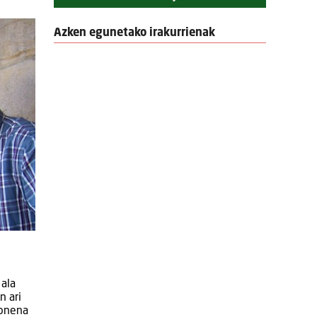
Azken egunetako irakurrienak
 ala
n ari
 onena