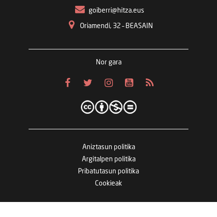
goiberri@hitza.eus
Oriamendi, 32 – BEASAIN
Nor gara
Aniztasun politika
Argitalpen politika
Pribatutasun politika
Cookieak