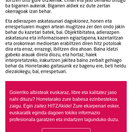
sortzen ditu gure utzikeriak. Eman eta jaso beharko ditugu
ba bigarren aukerak. Bigarren aldiek ez dute zertan
okerragoak izan behar.
Eta adierazpen askatasunari dagokionez, honen eta
errespetuaren mugen artean mugitzea zer den ondo jakin
behar du kazetari batek, bai. Objektibitatea, adierazpen
askatasuna eta informazioaren egiaztapena, kazetaritzan
eta orokorrean medioetan erabiltzen diren hitz potoloak
dira eta erraz, errazegi, ibiltzen dira ahoan. Baina idatzi
gabeko arauak direla diozu, eta hortaz, haiek
interpretatzeko, irakurtzen jakitea baino zerbait gehiago
behar da. Horretarako gaitasunik ez bagenu ere, beti heldu
diezaiokegu, bai, errespetuari.
Goierriko albisteak euskaraz, libre eta kalitatez jaso
nahi dituzu?
Horretarako zure babesa ezinbestekoa
zaigu. Egin zaitez HITZAkide!
Zure ekarpenari esker,
euskaratik eginda dagoen tokiko informazio
profesionala garatzen eta indartzen lagunduko duzu.