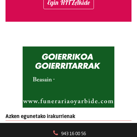
Egin HITZAkide
Azken egunetako irakurrienak
943 16 00 56