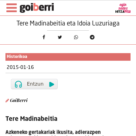
Tere Madinabeitia eta Idoia Luzuriaga
Historikoa
2015-01-16
GoiBerri
Tere Madinabeitia
Azkeneko gertakariak ikusita, adierazpen