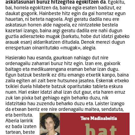
askatasunari buruz hitzegitea egokitzen da
. Egokitu,
bai, horrela egokitzen da, baina egia esaten badizut, ez
daukat gogorik. Hainbeste hitz egin da gai horretaz egun
hauetan, ni beteta nagoela. Argi geratu dadila neu ere
askatasun horren alde nagoela, ez nintzateke bestela
kazetari izango, baina argi geratu dadila ere nahi dugun
guztia adierazteko mugak (barkatu, hobe dut idatzi gabeko
arauak esan) aldarrikatzen ditudala. Denok merezi dugun
errespetuan oinarritutako «mugak», alegia.
Hasierako hau esanda, gaurkoan nahiago dut nire
ordenagailu zaharrari buruz hitz egin. Izan ere, gaixorik
baitago eta medikuarengana eraman behar izan dugu.
Egun batzuk besterik ez ditu emango etxetik kanpo, baina
zaila egiten ari zait bere hutsunea jasatea. Eskerrak etxeko
txikiei duela hilabete batzuk oparitutako tableta eskura
nuen. Hari esker idatzi ahal izan dut gaur, eta haren erruz
zuk lan pixka bat gehiago egin beharko duzu, nik
idatzitako hau zuzendu beharko duzu eta. Laister izango
da etxean berriz ere nire ordenagailu maitea, sendatuta,
eta berrituta.
Aberia larririk
ez bada izaten
tartean, beste