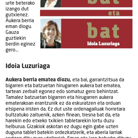
urte beterako
izango dut
gutxienez.
Aukera berria
eman diogu.
Gauza
guztiekin
berdin eginez
gero…
Idoia Luzuriaga
Aukera berria ematea diozu,
eta bai, garrantzitsua da
bigarren eta batzuetan hirugarren aukera bat ematea,
tartean zerbait egonez edo somatuz gero behintzat.
Tamalez batzuetan bigarren eta hirugarren aukera
ematerakoan erantzunik ez da eskuratzen eta orduan
etsipena iristen da. Ez dut uste ordenagailuak horretara
bultzatuko zaituenik, azken finean, tresna bat da, eta
harekin edo etxeko txikien tabletarekin lortu duzu
helburua. Gizakiok askotan ez dugu egin gabe uzten
duguna tablet batekin ordezkatzerik, eta aberia larriak