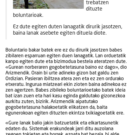
trebatzen
dituzte
boluntarioak.
Ez dute egiten duten lanagatik dirurik jasotzen,
baina lanak asebete egiten dituela diote.
Boluntario bakar batek ere ez du dirurik jasotzen babes
zibilaren esparruan egiten duen lanagatik. Lan orduetatik
kanpo egiten dute eta bizimodua bestela ateratzen dute.
«Gurean norberaren gogobetetasuna baino ez dago», dio
Arizmendik. Orain bi urte adineko gizon bat galdu zen
Ordizian. Pasieran ibiltzea atera zen eta ez zen ordurako
etxeratu. Ingurua miatzeari ekin zioten baina adinekoa ez
zen agertzen. Babes zibileko boluntarioetako batek ideia
bat izan zuen eta hari kasu eginda galdutako gizonezkoa
aurkitu zuten, bizirik. Arizmendik aipatutako
gogobetetasuna halakoetatik elikatzen da, baita
egunerokoan egiten dituzten ekintza txikiagoetatik ere.
«Gure lanak balio jakin batzuetatik eta elkartasunetik
edaten du. Sistemak erakundeak jarri ditu auzolana
zegoen tokietan eta horrek, ezpata bat bezala, bi alde