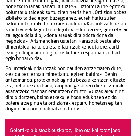
hartu zuten liztorren gaia, baina arazoa areagotu da eta,
honezkero lanak banatu dituzte». Liztorrei aurre egiteko
boluntario taldeak sortu ziren herriz herri. Ordizian babes
zibileko taldea egon bazegoenez, eurek hartu zuten
liztorren kontrako borrokaren ardura. «Kasurik zailenetan
suhiltzaileek laguntzen digute». Edonola ere, gero eta lan
zailagoa dela dio, «dena arauak dira edota dena da
negozioa». Arizmendiren ustetan, «arazoak bestelako
dimentsioa hartu du eta erlauntzak kenduta ere, aurki
ezingo diogu aurre egin. Ikerketaren esparruan zerbait
egin beharko da».
Boluntarioak erlauntzak non dauden antzematen dute,
«ez da beti erraza mimetizatu egiten baitira». Behin
antzemanda, protokoloak agindu bezala kentzen dituzte
eta, beharrezkoa bada, kanpoan geratzen diren liztorrak
akabatzeko tranpak erabiltzen dituzte. «Gizakiarekin ez
dira oldartzen, baina etxeko leihoan edukitzea ez da
batere atsegina eta ordiziarrek esparru honetan egiten
dugun lana ondo baloratzen dute».
Goierriko albisteak euskaraz, libre eta kalitatez jaso