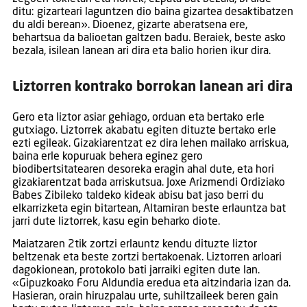
ditu: gizarteari laguntzen dio baina gizartea desaktibatzen
du aldi berean». Dioenez, gizarte aberatsena ere,
behartsua da balioetan galtzen badu. Beraiek, beste asko
bezala, isilean lanean ari dira eta balio horien ikur dira.
Liztorren kontrako borrokan lanean ari dira
Gero eta liztor asiar gehiago, orduan eta bertako erle
gutxiago. Liztorrek akabatu egiten dituzte bertako erle
ezti egileak. Gizakiarentzat ez dira lehen mailako arriskua,
baina erle kopuruak behera eginez gero
biodibertsitatearen desoreka eragin ahal dute, eta hori
gizakiarentzat bada arriskutsua. Joxe Arizmendi Ordiziako
Babes Zibileko taldeko kideak abisu bat jaso berri du
elkarrizketa egin bitartean, Altamiran beste erlauntza bat
jarri dute liztorrek, kasu egin beharko diote.
Maiatzaren 2tik zortzi erlauntz kendu dituzte liztor
beltzenak eta beste zortzi bertakoenak. Liztorren arloari
dagokionean, protokolo bati jarraiki egiten dute lan.
«Gipuzkoako Foru Aldundia eredua eta aitzindaria izan da.
Hasieran, orain hiruzpalau urte, suhiltzaileek beren gain