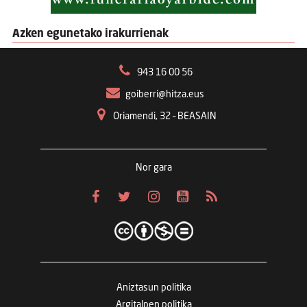
Azken egunetako irakurrienak
943 16 00 56
goiberri@hitza.eus
Oriamendi, 32 – BEASAIN
Nor gara
Aniztasun politika
Argitalpen politika