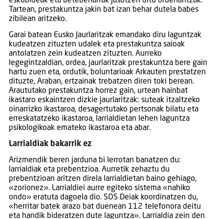
eskubideak eta betebeharrak jasotzen ditu ordenantzak.
Tartean, prestakuntza jakin bat izan behar dutela babes
zibilean aritzeko.
Garai batean Eusko Jaurlaritzak emandako diru laguntzak
kudeatzen zituzten udalek eta prestakuntza saioak
antolatzen zein kudeatzen zituzten. Aurreko
legegintzaldian, ordea, jaurlaritzak prestakuntza bere gain
hartu zuen eta, ordutik, boluntarioak Arkauten prestatzen
dituzte, Araban, ertzainak trebatzen diren toki berean.
Araututako prestakuntza horrez gain, urtean hainbat
ikastaro eskaintzen dizkie jaurlaritzak: suteak itzaltzeko
oinarrizko ikastaroa, desagertutako pertsonak bilatu eta
erreskatatzeko ikastaroa, larrialdietan lehen laguntza
psikologikoak emateko ikastaroa eta abar.
Larrialdiak bakarrik ez
Arizmendik beren jarduna bi lerrotan banatzen du:
larrialdiak eta prebentzioa. Aurretik zehaztu du
prebentzioan aritzen direla larrialdietan baino gehiago,
«zorionez». Larrialdiei aurre egiteko sistema «nahiko
ondo» eratuta dagoela dio. SOS Deiak koordinatzen du,
«herritar batek arazo bat duenean 112 telefonora deitu
eta handik bideratzen dute laguntza». Larrialdia zein den