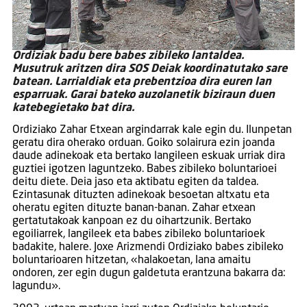
Ordiziak badu bere babes zibileko lantaldea.
Musutruk aritzen dira SOS Deiak koordinatutako sare
batean. Larrialdiak eta prebentzioa dira euren lan
esparruak. Garai bateko auzolanetik biziraun duen
katebegietako bat dira.
Ordiziako Zahar Etxean argindarrak kale egin du. Ilunpetan
geratu dira oherako orduan. Goiko solairura ezin joanda
daude adinekoak eta bertako langileen eskuak urriak dira
guztiei igotzen laguntzeko. Babes zibileko boluntarioei
deitu diete. Deia jaso eta aktibatu egiten da taldea.
Ezintasunak dituzten adinekoak besoetan altxatu eta
oheratu egiten dituzte banan-banan. Zahar etxean
gertatutakoak kanpoan ez du oihartzunik. Bertako
egoiliarrek, langileek eta babes zibileko boluntarioek
badakite, halere. Joxe Arizmendi Ordiziako babes zibileko
boluntarioaren hitzetan, «halakoetan, lana amaitu
ondoren, zer egin dugun galdetuta erantzuna bakarra da:
lagundu».