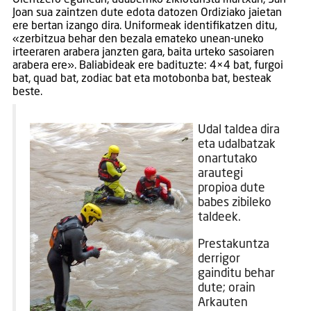
Joan sua zaintzen dute edota datozen Ordiziako jaietan
ere bertan izango dira. Uniformeak identifikatzen ditu,
«zerbitzua behar den bezala emateko unean-uneko
irteeraren arabera janzten gara, baita urteko sasoiaren
arabera ere». Baliabideak ere badituzte: 4×4 bat, furgoi
bat, quad bat, zodiac bat eta motobonba bat, besteak
beste.
Udal taldea dira
eta udalbatzak
onartutako
arautegi
propioa dute
babes zibileko
taldeek.
Prestakuntza
derrigor
gainditu behar
dute; orain
Arkauten