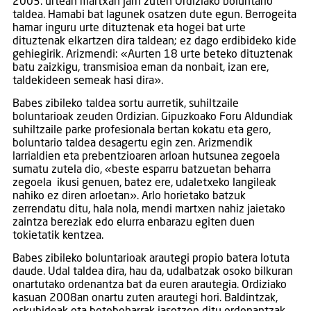
2003. urtean martxan jarri zuten Ordiziako boluntario
taldea. Hamabi bat lagunek osatzen dute egun. Berrogeita
hamar inguru urte dituztenak eta hogei bat urte
dituztenak elkartzen dira taldean; ez dago erdibideko kide
gehiegirik. Arizmendi: «Aurten 18 urte beteko dituztenak
batu zaizkigu, transmisioa eman da nonbait, izan ere,
taldekideen semeak hasi dira».
Babes zibileko taldea sortu aurretik, suhiltzaile
boluntarioak zeuden Ordizian. Gipuzkoako Foru Aldundiak
suhiltzaile parke profesionala bertan kokatu eta gero,
boluntario taldea desagertu egin zen. Arizmendik
larrialdien eta prebentzioaren arloan hutsunea zegoela
sumatu zutela dio, «beste esparru batzuetan beharra
zegoela ikusi genuen, batez ere, udaletxeko langileak
nahiko ez diren arloetan». Arlo horietako batzuk
zerrendatu ditu, hala nola, mendi martxen nahiz jaietako
zaintza bereziak edo elurra enbarazu egiten duen
tokietatik kentzea.
Babes zibileko boluntarioak arautegi propio batera lotuta
daude. Udal taldea dira, hau da, udalbatzak osoko bilkuran
onartutako ordenantza bat da euren arautegia. Ordiziako
kasuan 2008an onartu zuten arautegi hori. Baldintzak,