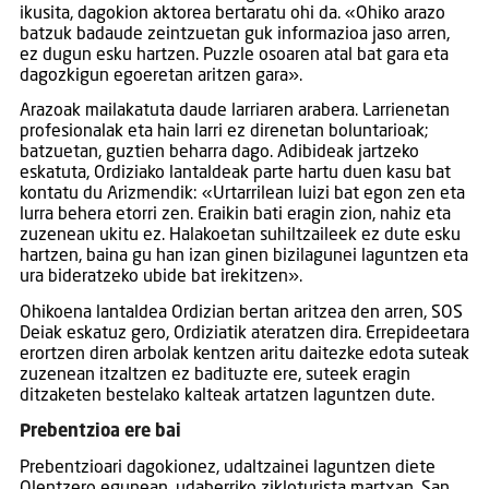
ikusita, dagokion aktorea bertaratu ohi da. «Ohiko arazo
batzuk badaude zeintzuetan guk informazioa jaso arren,
ez dugun esku hartzen. Puzzle osoaren atal bat gara eta
dagozkigun egoeretan aritzen gara».
Arazoak mailakatuta daude larriaren arabera. Larrienetan
profesionalak eta hain larri ez direnetan boluntarioak;
batzuetan, guztien beharra dago. Adibideak jartzeko
eskatuta, Ordiziako lantaldeak parte hartu duen kasu bat
kontatu du Arizmendik: «Urtarrilean luizi bat egon zen eta
lurra behera etorri zen. Eraikin bati eragin zion, nahiz eta
zuzenean ukitu ez. Halakoetan suhiltzaileek ez dute esku
hartzen, baina gu han izan ginen bizilagunei laguntzen eta
ura bideratzeko ubide bat irekitzen».
Ohikoena lantaldea Ordizian bertan aritzea den arren, SOS
Deiak eskatuz gero, Ordiziatik ateratzen dira. Errepideetara
erortzen diren arbolak kentzen aritu daitezke edota suteak
zuzenean itzaltzen ez badituzte ere, suteek eragin
ditzaketen bestelako kalteak artatzen laguntzen dute.
Prebentzioa ere bai
Prebentzioari dagokionez, udaltzainei laguntzen diete
Olentzero egunean, udaberriko zikloturista martxan, San