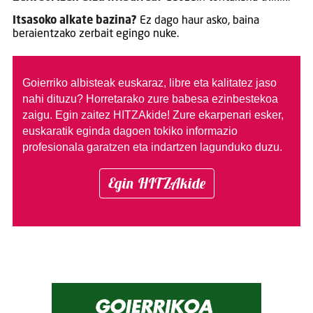
Itsasoko alkate bazina?
Ez dago haur asko, baina
beraientzako zerbait egingo nuke.
Goierriko albisteak euskaraz, libre eta kalitatez jaso
nahi dituzu?
Horretarako zure babesa ezinbestekoa
zaigu. Egin zaitez HITZAkide!
Zure ekarpenari esker,
euskaratik eginda dagoen tokiko informazio
profesionala garatzen eta indartzen lagunduko duzu.
Egin HITZAkide