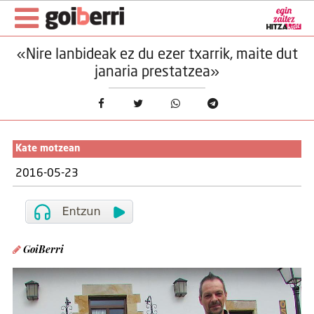
«Nire lanbideak ez du ezer txarrik, maite dut
janaria prestatzea»
Kate motzean
2016-05-23
GoiBerri