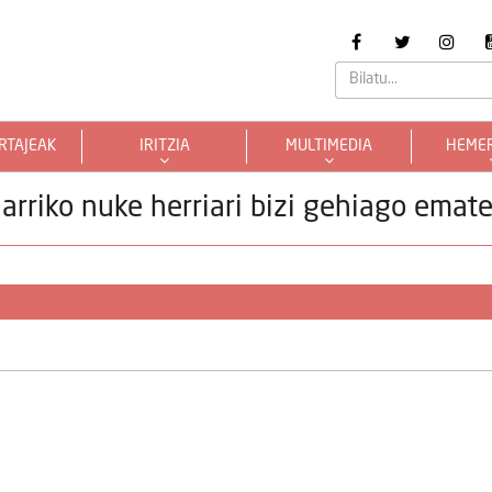
RTAJEAK
IRITZIA
MULTIMEDIA
HEME
 jarriko nuke herriari bizi gehiago emat