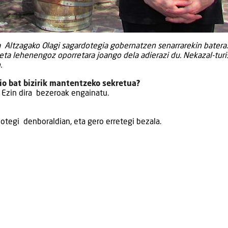
 Altzagako Olagi sagardotegia gobernatzen senarrarekin batera.
 eta lehenengoz oporretara joango dela adierazi du. Nekazal-tur
.
io bat bizirik mantentzeko sekretua?
 Ezin dira bezeroak engainatu.
dotegi denboraldian, eta gero erretegi bezala.