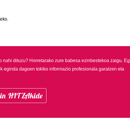
teko.
so nahi dituzu?
Horretarako zure babesa ezinbestekoa zaigu. Eg
ik eginda dagoen tokiko informazio profesionala garatzen eta
in HITZAkide