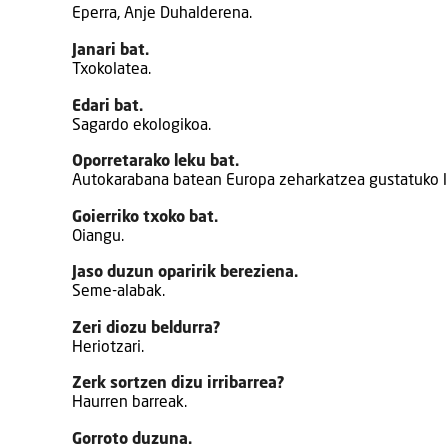
Eperra, Anje Duhalderena.
Janari bat.
Txokolatea.
Edari bat.
Sagardo ekologikoa.
Oporretarako leku bat.
Autokarabana batean Europa zeharkatzea gustatuko li
Goierriko txoko bat.
Oiangu.
Jaso duzun oparirik bereziena.
Seme-alabak.
Zeri diozu beldurra?
Heriotzari.
Zerk sortzen dizu irribarrea?
Haurren barreak.
Gorroto duzuna.