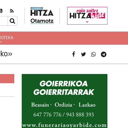
egin zaitez
ROTEKA
eko»