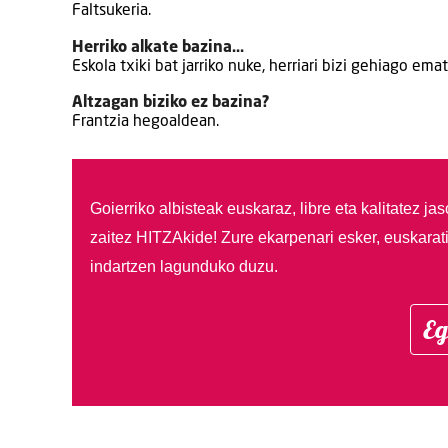
Faltsukeria.
Herriko alkate bazina…
Eskola txiki bat jarriko nuke, herriari bizi gehiago ema
Altzagan biziko ez bazina?
Frantzia hegoaldean.
Goierriko albisteak euskaraz, libre eta kalitatez ja
zaitez HITZAkide!
Zure ekarpenari esker, euskarat
indartzen lagunduko duzu.
Eg