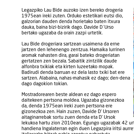
Legazpiko Lau Bide auzoko izen bereko drogeria
1975ean ireki zuten. Orduko estetikari eutsi dio,
galzorian dauden denda horietako baten itxura
dauka, baina bizi-bizirik dago. Davide D´Urso
bertako ugazaba da orain zazpi urtetik.
Lau Bide drogeriara sartzean usaimena da erne
jartzen den lehenengo zentzua. Hamaika lurrinen
aromak nahasten dira, garai bateko drogeriatan
gertatzen zen bezala. Sabaitik zintzilik daude
alfonbra txikiak eta kirten luzeetako mopak.
Badirudi denda barruan ez dela lasto txiki bat ere
sartzen. Alabaina, nahas-mahasik ez dago; den-dena
dago dagokion tokian.
Mostradorearen beste aldean ez dago espero
daitekeen pertsona moldea. Ugazaba gizonezkoa
da, denda 1975ean ireki zuen pertsona ere
gizonezkoa zen. Hain zuzen, Davide D’ Ursoren
aitaginarrebak sortu zuen denda eta D’ Ursok
lekukoa hartu zion 2010ean. Egungo ugazabak 42 urte 
handiena Ingalaterran egin duen Legazpira iritsi aurre