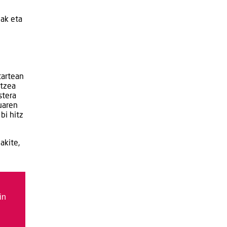
lak eta
tartean
itzea
stera
uaren
bi hitz
akite,
in