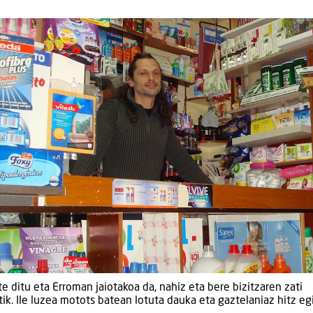
ditu eta Erroman jaiotakoa da, nahiz eta bere bizitzaren zati
tik. Ile luzea motots batean lotuta dauka eta gaztelaniaz hitz eg