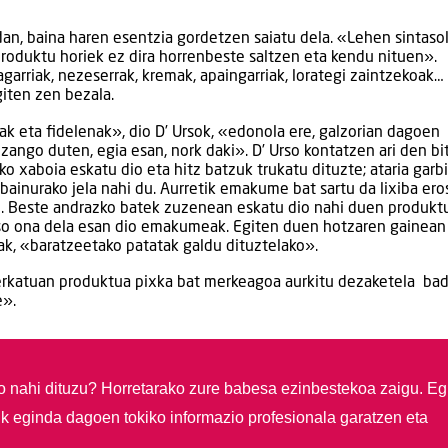
dan, baina haren esentzia gordetzen saiatu dela. «Lehen sintaso
produktu horiek ez dira horrenbeste saltzen eta kendu nituen».
agarriak, nezeserrak, kremak, apaingarriak, lorategi zaintzekoak…
giten zen bezala.
ak eta fidelenak», dio D’ Ursok, «edonola ere, galzorian dagoen
izango duten, egia esan, nork daki». D’ Urso kontatzen ari den bi
o xaboia eskatu dio eta hitz batzuk trukatu dituzte; ataria garb
bainurako jela nahi du. Aurretik emakume bat sartu da lixiba ero
u. Beste andrazko batek zuzenean eskatu dio nahi duen produkt
-oso ona dela esan dio emakumeak. Egiten duen hotzaren gainean 
k, «baratzeetako patatak galdu dituztelako».
erkatuan produktua pixka bat merkeagoa aurkitu dezaketela bad
e».
so nahi dituzu?
Horretarako zure babesa ezinbestekoa zaigu. Eg
ik eginda dagoen tokiko informazio profesionala garatzen eta