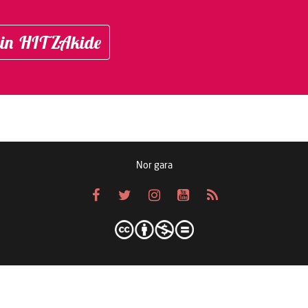
in HITZAkide
Nor gara