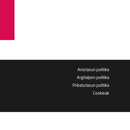
Aniztasun politika
Argitalpen politika
Pribatutasun politika
Cookieak