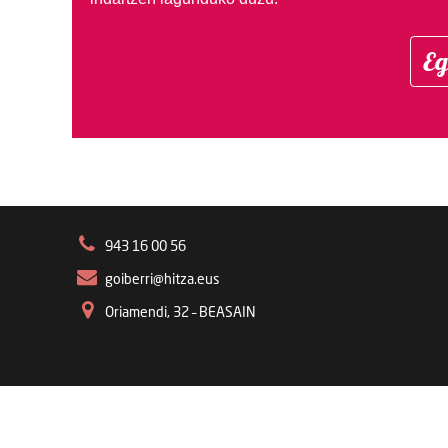
Eg
943 16 00 56
goiberri@hitza.eus
Oriamendi, 32 – BEASAIN