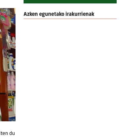
Azken egunetako irakurrienak
iten du