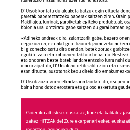
italierazko hitzak nahiz azentua nahastuta.
D’ Ursok kontatu du aldaketa batzuk egin dituela den
paretak papereztatzeko paperak saltzen ziren. Orain 
Makillajea, lurrinak, garbiketak egiteko produktuak, os
Kolonia ura ontziratu gabe saltzen du garai batean e
«Adineko andreak dira, zalantzarik gabe, bezero onen
negozioa da, ez dakit gure haurrek jarraitzeko aukera 
bi gizonezko sartu dira dendan, batek zoruak garbitzek
egokitu zaio eta xaboiaren faktura behar du. Besteak 
eta ondoren beste batek landareentzako lurra nahi d
marka aipatuta, D’ Ursok aurretik saldu zion eta oso
esan dituzte; auzotarrak kexu direla dio emakumezkoa
D’ Ursok auzotarren elkartasuna laudatu du, «superm
baina hona datoz erostera eta gu oso eskertuta gaud
Goierriko albisteak euskaraz, libre eta kalitatez ja
zaitez HITZAkide!
Zure ekarpenari esker, euskarat
indartzen lagunduko duzu.