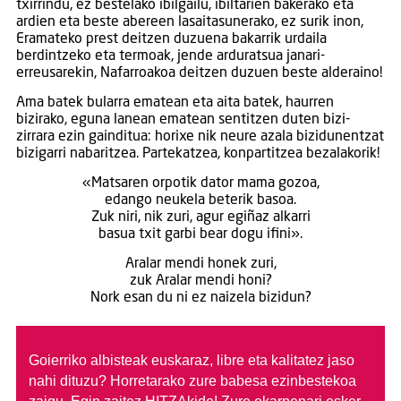
txirrindu, ez bestelako ibilgailu, ibiltarien bakerako eta
ardien eta beste abereen lasaitasunerako, ez surik inon,
Eramateko prest deitzen duzuena bakarrik urdaila
berdintzeko eta termoak, jende arduratsua janari-
erreusarekin, Nafarroakoa deitzen duzuen beste alderaino!
Ama batek bularra ematean eta aita batek, haurren
bizirako, eguna lanean ematean sentitzen duten bizi-
zirrara ezin gainditua: horixe nik neure azala bizidunentzat
bizigarri nabaritzea. Partekatzea, konpartitzea bezalakorik!
«Matsaren orpotik dator mama gozoa,
edango neukela beterik basoa.
Zuk niri, nik zuri, agur egiñaz alkarri
basua txit garbi bear dogu ifini».
Aralar mendi honek zuri,
zuk Aralar mendi honi?
Nork esan du ni ez naizela bizidun?
Goierriko albisteak euskaraz, libre eta kalitatez jaso
nahi dituzu?
Horretarako zure babesa ezinbestekoa