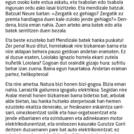
egun osoko kate estua askatu, eta txabolan edo txabola
inguruan ordu asko lasai bizitzeko. Eta mendizale batzuk.
Batzuk! Neure baitan: «Zergatik ez gehiago? Zergatik ez
premia handiagoa duen kale-zuloko jende gehiago?» Den-
dena, bizia eman nahia. Zuen arteko ama batek edo aita
batek sentitzen duen bezala.
Eta beste ezusteko bat! Mendizale batek hanka puskatu!
Zer pena! Ikusi ditut, horrelakoak nire bizkarrean barna eta
nire aldapan behera pauso geldoan andetan eramaten. Ez
al duzue esaten, Loiolako Ignazio horrela ekarri zutela
Iruñetik Loiolara? Gogoan dut oraindik gizajo hura: sufritu
behar izan zuena. Baina egun hauetakoa. Andetan eraman
partez, helikopteroa!
Eta nire ametsa. Natura bizi honen bizi-gogoa. Bizia eman
nahia. Larraiztik gailurrera igogailu elektrikoa. Segidan nire
Aralar mendi honen bizkarrean barna bidetxo bat, arbolak
alde bietan, lau hanka hutseko aterpetxoak han-hemen
ezusteko ekaitza denerako, ur freskoaren eskaintza sarri-
sarri, oinezkoentzat soilik eta haur-orgatxoentzat eta
jende elbarriaren eta ezinduaren eta adinekoaren motor
elektrikodunentzat, eta ondoezen kasurako Gurutze Gorri
deitzen duzuenaren pare bat auto elektrikorentzat; ez