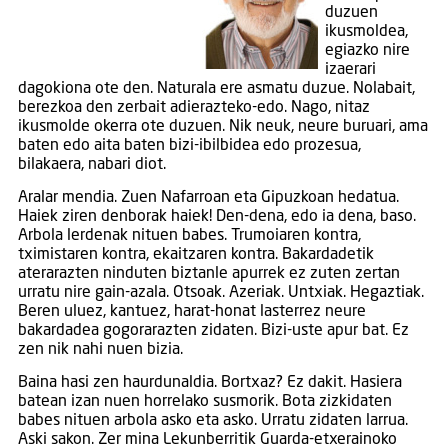
duzuen
ikusmoldea,
egiazko nire
izaerari
dagokiona ote den. Naturala ere asmatu duzue. Nolabait,
berezkoa den zerbait adierazteko-edo. Nago, nitaz
ikusmolde okerra ote duzuen. Nik neuk, neure buruari, ama
baten edo aita baten bizi-ibilbidea edo prozesua,
bilakaera, nabari diot.
Aralar mendia. Zuen Nafarroan eta Gipuzkoan hedatua.
Haiek ziren denborak haiek! Den-dena, edo ia dena, baso.
Arbola lerdenak nituen babes. Trumoiaren kontra,
tximistaren kontra, ekaitzaren kontra. Bakardadetik
aterarazten ninduten biztanle apurrek ez zuten zertan
urratu nire gain-azala. Otsoak. Azeriak. Untxiak. Hegaztiak.
Beren uluez, kantuez, harat-honat lasterrez neure
bakardadea gogorarazten zidaten. Bizi-uste apur bat. Ez
zen nik nahi nuen bizia.
Baina hasi zen haurdunaldia. Bortxaz? Ez dakit. Hasiera
batean izan nuen horrelako susmorik. Bota zizkidaten
babes nituen arbola asko eta asko. Urratu zidaten larrua.
Aski sakon. Zer mina Lekunberritik Guarda-etxerainoko