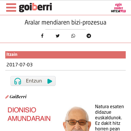
Aralar mendiaren bizi-prozesua
Itzain
2017-07-03
GoiBerri
Natura esaten
didazue
euskaldunok.
Ez dakit hitz
horren pean