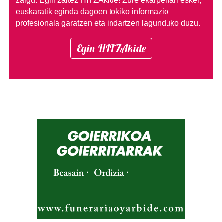
zaigu. Egin zaitez HITZAkide!
Zure ekarpenari esker,
euskaratik eginda dagoen tokiko informazio
profesionala garatzen eta indartzen lagunduko duzu.
Egin HITZAkide