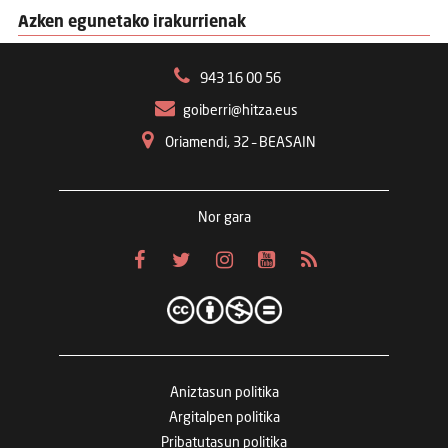
Azken egunetako irakurrienak
943 16 00 56
goiberri@hitza.eus
Oriamendi, 32 – BEASAIN
Nor gara
Aniztasun politika
Argitalpen politika
Pribatutasun politika