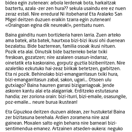
bidea egin zutenean: arbola lerdenak bota, harkaitzak
baztertu, azala –zer zen hura?? sekula usaindu ere ez nuen
zeraz estali. Nire erredura! Ni itobeharra! Eta Aralarko San
Migel deitzen duzuen eraikin tzarra egin zutenean!
«Oraingoan egina dik neureak!», pentsatu nuen.
Baina gainditu nuen bortizkeria haren larria. Zuen arteko
ama batek, aita batek, haurtxoa bizi-bizi ikusi ohi duenean
bezalatsu. Bide bazterrean, familia osoak ikusi nituen.
Pozik eta alai. Oinutsik bide bazterreko belar txiki
freskoan, gozatzen; nire azalaren osasun-indarraz,
oinetatik eta kaskoraino, gorputz guztia biziberritzen. Nire
azaletiko ezkutuko hai-zeaz birikak betetzen, garbitzen.
Eta ni pozik. Behinolako bizi-emangarritasun txiki hura,
bizi-emangarritasun zabal, sakon, ugari… Otsoen ulu
gutxiago? Baina haurren garrasi bizigarriagoak. Jende
askoren kantu alai eta alaigarriak. Erditzeko estutasuna
handia; zer zoriona orain: bizi-iturri, bizi-emaile, osasungile,
poz-emaile… neure burua ikustean!
Eta Gipuzkoa deitzen duzuen aldean, zer hustuketa! Baina
zer bizitasuna berehala. Ardien zoramena nire azal
gainean. Moxalen salto egin beharra nire barneari bizi-
sentimendua emanez. Artzainen atseden-aukera: neguko