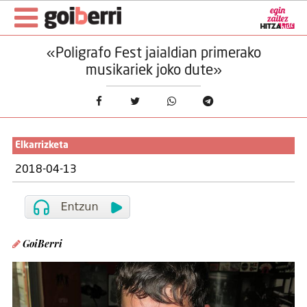
«Poligrafo Fest jaialdian primerako
musikariek joko dute»
Elkarrizketa
2018-04-13
GoiBerri