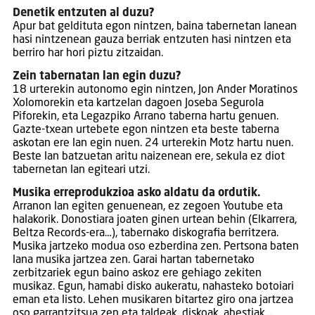
Denetik entzuten al duzu?
Apur bat geldituta egon nintzen, baina tabernetan lanean
hasi nintzenean gauza berriak entzuten hasi nintzen eta
berriro har hori piztu zitzaidan.
Zein tabernatan lan egin duzu?
18 urterekin autonomo egin nintzen, Jon Ander Moratinos
Xolomorekin eta kartzelan dagoen Joseba Segurola
Piforekin, eta Legazpiko Arrano taberna hartu genuen.
Gazte-txean urtebete egon nintzen eta beste taberna
askotan ere lan egin nuen. 24 urterekin Motz hartu nuen.
Beste lan batzuetan aritu naizenean ere, sekula ez diot
tabernetan lan egiteari utzi.
Musika erreprodukzioa asko aldatu da ordutik.
Arranon lan egiten genuenean, ez zegoen Youtube eta
halakorik. Donostiara joaten ginen urtean behin (Elkarrera,
Beltza Records-era…), tabernako diskografia berritzera.
Musika jartzeko modua oso ezberdina zen. Pertsona baten
lana musika jartzea zen. Garai hartan tabernetako
zerbitzariek egun baino askoz ere gehiago zekiten
musikaz. Egun, hamabi disko aukeratu, nahasteko botoiari
eman eta listo. Lehen musikaren bitartez giro ona jartzea
oso garrantzitsua zen eta taldeak, diskoak, abestiak…