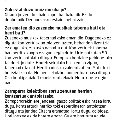
Zuk ez al duzu inoiz musika jo?
Gitarra jotzen dut, baina apur bat bakarrik. Ez dut
denborarik. Denbora asko eskaini behar zaio.
Zer ematen dio zuzeneko musikak taberna bati eta
herri bati?
Zuzeneko musikak tabernari asko eman dio. Dagoeneko ez
digute kontzertuak antolatzen uzten, behar den lizentzia
ez dugulako, eta asko nabaritu dut. Kontzertuek taberna
hau herritik kanpo ezaguna egin dute. Urte batzutan 50
kontzertu antolatu ditugu. Europako herrialde gehienetako
tal-deek jo dute. Horrek sekulako bizia eman zigun,
tabernari eta niri. Herriko musika zaleentzat ere Motz toki
berezia izan da. Hemen sekulako momentuak pasa ditugu.
Oso hunkigarriak. Txapela kentzekoak. Horrek bete egin
nau.
Zarraparra kolektiboa sortu zenuten herrian
kontzertuak antolatzeko.
Zarraparrarekin ere jendeari gauza politak eskaintzea lortu
dugu. Kontzertuak herriko toki ezberdinetan antolatzen
ditugu eta jendea Eitzara eramatea lortu dugu, adibidez.
Hori lortzea ez da batere erraza. Gu ere harrituta gaude.