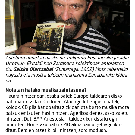
Asteburu honetan hasiko da Poligrafo Fest musika jaialdia
Urretxun. Ekitaldi hori Zarraparra kolektiboak antolatzen
du.
Gaizka Oiartzabal
(Zumarraga, 1982) Motz tabernako
nagusia eta musika taldeen managerra Zarraparrako kidea
da.
Nolatan halako musika zaletasuna?
Haurra nintzenean, osaba batek Europe taldearen disko
bat oparitu zidan. Ondoren, Ataungo lehengusu batek,
Koldok, CD pila bat oparitu zizkidan eta beste musika mota
batzuk entzuten hasi nintzen. Agerikoa denez, asko zaletu
nintzen. Dut, BAP, Anestesia… taldeek konkistatu egin
ninduten. Horietako batzuk 40 aldiz baino gehiago ikusi
ditut. Beraien atzetik ibili nintzen, zoro moduan.