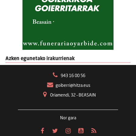
Azken egunetako irakurrienak
943 16 00 56
goiberri@hitza.eus
Oriamendi, 32 – BEASAIN
Nor gara