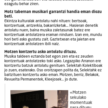
ezagutu behar ziren.
Motz tabernan musikari garrantzi handia eman diozu
beti.
Ekintza kulturalak antolatu nahi nituen: bertsoak,
kontzertuak, antzerkia, bakarrizketak… Hasieran denetik
antolatu nuen, baina musika zaletasunak batez ere
kontzertuak antolatzera eraman ninduen. Izan ere, mundu
hori beti asko gustatu zait. Gaztetxean eta jaietan ere
kontzertuak antolatzen ibili naiz.
Motzen kontzertu asko antolatu dituzu.
Musika taldeen eztanda bat egon zen eta ez zeuden
kontzertuak antolatzeko toki asko. Legazpiko Arranon ere
kontzertu batzuk antolatu genituen. Selektah Kolektiboak
jo zuen, esaterako. Oso oroitzapen polita da, Selektahk ez
baitzituen kontzertu asko eman. Motzen, berriz, Belakok,
Revuelta Permanentek, Kleejosek… jo dute.
«Motzen
sekulako
momentuak
pasa ditugu,