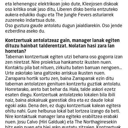
eta lehenengoz elektrikoan joko dute, Kleejosen diskoak
oso kritika onak jaso ditu, Liberen disko berria entzuteko
aukera edukiko dugu eta The Jungle Fevers asturiarrek
zuzeneko indartsua dute.
Oso gustura gaude antolatu dugun jaialdiarekin. Oso jende
ezberdina aseko du.
Kontzertuak antolatzeaz gain, manager lanak egiten
dituzu hainbat talderentzat. Nolatan hasi zara lan
horretan?
Tabernan kontzertuak egiten utzi beharra oso gogorra izan
zen niretzat. Nire proiektua hankamotz ikusten nuen.
Kontaktu pila bat nituen, zirkuitu baten barruan nengoen…
Urte askotako lana galtzeko arriskua ikusten nuen.
Zarraparra hortik sortu zen, baina Zarraparrak ezin ditu
tabernan antolatzen genituen kontzertu guztiak antolatu.
Horretarako, areto bat behar da. Hala, talde askori ezetz
esaten diegu. Kontzertuak antolatzeko lokalen bila ibili
naiz, baina alokairuak garestiak dira eta ez daude lokal
egoki asko. Dena den, ez dugu kontzertuak kalean egitera
ohitu nahi. Gure helburua lokal bat lortzea izango da beti.
Nire kontaktuak manager lana egiteko erabiltzea erabaki
nuen. Josu Calvo (Hiri Galduak) eta The Northagirresekin
hitz egin nuen eta biei asko gustatu zitzaien. Kontzertuak