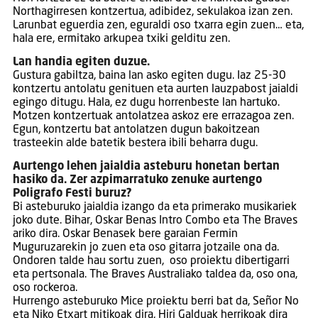
Northagirresen kontzertua, adibidez, sekulakoa izan zen.
Larunbat eguerdia zen, eguraldi oso txarra egin zuen… eta,
hala ere, ermitako arkupea txiki gelditu zen.
Lan handia egiten duzue.
Gustura gabiltza, baina lan asko egiten dugu. Iaz 25-30
kontzertu antolatu genituen eta aurten lauzpabost jaialdi
egingo ditugu. Hala, ez dugu horrenbeste lan hartuko.
Motzen kontzertuak antolatzea askoz ere errazagoa zen.
Egun, kontzertu bat antolatzen dugun bakoitzean
trasteekin alde batetik bestera ibili beharra dugu.
Aurtengo lehen jaialdia asteburu honetan bertan
hasiko da. Zer azpimarratuko zenuke aurtengo
Poligrafo Festi buruz?
Bi asteburuko jaialdia izango da eta primerako musikariek
joko dute. Bihar, Oskar Benas Intro Combo eta The Braves
ariko dira. Oskar Benasek bere garaian Fermin
Muguruzarekin jo zuen eta oso gitarra jotzaile ona da.
Ondoren talde hau sortu zuen, oso proiektu dibertigarri
eta pertsonala. The Braves Australiako taldea da, oso ona,
oso rockeroa.
Hurrengo asteburuko Mice proiektu berri bat da, Señor No
eta Niko Etxart mitikoak dira, Hiri Galduak herrikoak dira