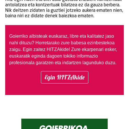
antolatzea eta kontzertuak bilatzea ez da gauza berbera.
Nik deitzen zidaten ia guztiei jotzeko aukera ematen nien,
baina niri ez didate denek baiezkoa ematen.
Goierriko albisteak euskaraz, libre eta kalitatez jaso
nahi dituzu?
Horretarako zure babesa ezinbestekoa
zaigu. Egin zaitez HITZAkide!
Zure ekarpenari esker,
euskaratik eginda dagoen tokiko informazio
profesionala garatzen eta indartzen lagunduko duzu.
Egin HITZAkide