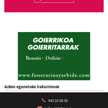
Azken egunetako irakurrienak
943 16 00 56