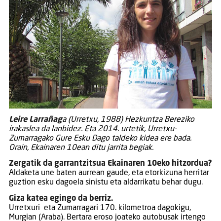
Leire Larrañag
a (Urretxu, 1988) Hezkuntza Bereziko
irakaslea da lanbidez. Eta 2014. urtetik, Urretxu-
Zumarragako Gure Esku Dago taldeko kidea ere bada.
Orain, Ekainaren 10ean ditu jarrita begiak.
Zergatik da garrantzitsua Ekainaren 10eko hitzordua?
Aldaketa une baten aurrean gaude, eta etorkizuna herritar
guztion esku dagoela sinistu eta aldarrikatu behar dugu.
Giza katea egingo da berriz.
Urretxuri eta Zumarragari 170. kilometroa dagokigu,
Murgian (Araba). Bertara eroso joateko autobusak irtengo