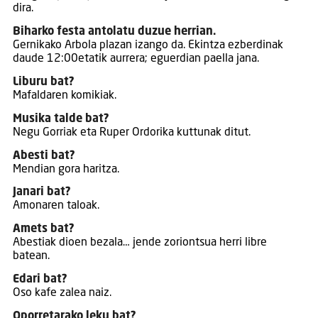
dira.
Biharko festa antolatu duzue herrian.
Gernikako Arbola plazan izango da. Ekintza ezberdinak
daude 12:00etatik aurrera; eguerdian paella jana.
Liburu bat?
Mafaldaren komikiak.
Musika talde bat?
Negu Gorriak eta Ruper Ordorika kuttunak ditut.
Abesti bat?
Mendian gora haritza.
Janari bat?
Amonaren taloak.
Amets bat?
Abestiak dioen bezala… jende zoriontsua herri libre
batean.
Edari bat?
Oso kafe zalea naiz.
Oporretarako leku bat?