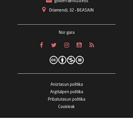
goiberri@hitza.eus
Oriamendi, 32 – BEASAIN
Nor gara
Aniztasun politika
Argitalpen politika
Pribatutasun politika
Cookieak