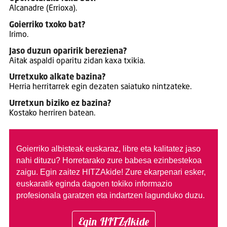
Alcanadre (Errioxa).
Goierriko txoko bat?
Irimo.
Jaso duzun oparirik bereziena?
Aitak aspaldi oparitu zidan kaxa txikia.
Urretxuko alkate bazina?
Herria herritarrek egin dezaten saiatuko nintzateke.
Urretxun biziko ez bazina?
Kostako herriren batean.
Goierriko albisteak euskaraz, libre eta kalitatez jaso
nahi dituzu?
Horretarako zure babesa ezinbestekoa
zaigu. Egin zaitez HITZAkide!
Zure ekarpenari esker,
euskaratik eginda dagoen tokiko informazio
profesionala garatzen eta indartzen lagunduko duzu.
Egin HITZAkide