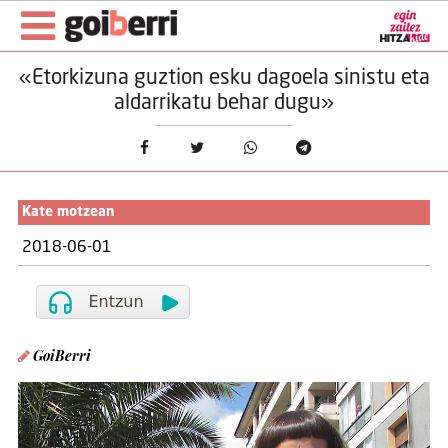
«Etorkizuna guztion esku dagoela sinistu eta
aldarrikatu behar dugu»
Kate motzean
2018-06-01
GoiBerri