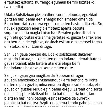
errautsez estalita, hurrengo egunean berriro bizitzeko
(wikipedia).
Udako Solstizioan pizten diren suen helburua, eguzkiari
galtzen hasi behar den energia hori ematea omen da.
Egun horretatik aurrera egunak mozten hasten dira eta. Su
hauek eguzkiari energia emateaz aparte badute
sorginkeria eta magia kutsu bat. Beraien gainetik salto
egin eta gorputza eta arima garbitzeko, gauza txarrak erre
eta berriei bide egiteko, desioak eskatu eta ametsei forma
emateko… erabiltzen ditugu.
San Juan gaua berezia da. Udako solstizioak dakarren
misterio kutsua, suak ematen duen indarra… denak batera
gauza txarrak alde batera utzi eta etapa berri
bat indarrez hasteko aukera ematen dute.
San Juan gaua gau magikoa da. Soberan ditugun
gauzak/emozioak/pentsamenduak erre behar dira, kalte
egiten digun guztia, mina ematen diguna sutara bota, eta
gauza on guztiei lekua egin behar diegu. Zerbait ona sortu
nahi bada, gure bizitzari buelta bat eman eta benetan
bizitzen hasi nahi badugu ezinbestekoa da aurretik
garbiketa bat egitea. Azpitik dagoena kendu gabe gainean