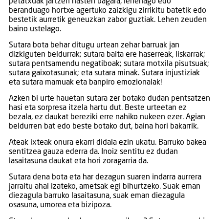
petatxuak jartzen hasten bagara, lehenago edo
beranduago hortxe agertuko zaizkigu zirrikitu batetik edo
bestetik aurretik geneuzkan zabor guztiak. Lehen zeuden
baino ustelago.
Sutara bota behar ditugu urtean zehar barruak jan
dizkiguten beldurrak; sutara baita ere haserreak, liskarrak;
sutara pentsamendu negatiboak; sutara motxila pisutsuak;
sutara gaixotasunak; eta sutara minak. Sutara injustiziak
eta sutara mamuak eta banpiro emozionalak!
Azken bi urte hauetan sutara zer botako dudan pentsatzen
hasi eta sorpresa itzela hartu dut. Beste urteetan ez
bezala, ez daukat bereziki erre nahiko nukeen ezer. Agian
beldurren bat edo beste botako dut, baina hori bakarrik.
Ateak ixteak onura ekarri didala ezin ukatu. Barruko bakea
sentitzea gauza ederra da. Inoiz sentitu ez dudan
lasaitasuna daukat eta hori zoragarria da.
Sutara dena bota eta har dezagun suaren indarra aurrera
jarraitu ahal izateko, ametsak egi bihurtzeko. Suak eman
diezagula barruko lasaitasuna, suak eman diezagula
osasuna, umorea eta bizipoza.