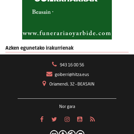
Azken egunetako irakurrienak
943 16 00 56
goiberri@hitza.eus
Oriamendi, 32 – BEASAIN
Nor gara