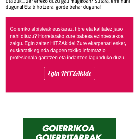
Eta zuk… zer erreko duzu gau magikoan? Sutara, erre nahi
duguna! Eta bihotzera, gorde behar duguna!
Goierriko albisteak euskaraz, libre eta kalitatez jaso
nahi dituzu?
Horretarako zure babesa ezinbestekoa
zaigu. Egin zaitez HITZAkide!
Zure ekarpenari esker,
euskaratik eginda dagoen tokiko informazio
profesionala garatzen eta indartzen lagunduko duzu.
Egin HITZAkide