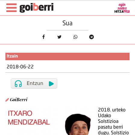
Sua
Itzain
2018-06-22
GoiBerri
2018. urteko
Udako
Solstizioa
pasatu berri
dugu. Solstizio