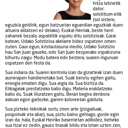
hitza latinetik
dator:
solstitium-etik
(sol sistere,
eguzkia geldirik, egun batzuetan eguerdian eguzkiak duen
altuera aldatzen ez delako). Euskal Herriak, beste herri
zaharrek bezala, aspalditik ospatu ditu solstizioak. Garai
batean, Udako Solstizioa akelarre bidez ospatzen omen
zuten. Gaur egun, kristautasuna medio, Udako Solstizio
hau San Juan gaueko, edo San Juan bezperako ospakizuna
bihurtu zaigu. Modu batera edo bestera, suaren inguruan
ospatzen den festa da.
Sua indarra da. Suaren kontrola izan da gizarteak izan duen
aurrerapen handienetako bat. Suak berotu egiten gaitu,
energia ematen digu. Sua argia da. Sua bizitza da.
Elikagaiak prestatzeko balio digu. Materia eraldatzeko
balio du. Suak liluratzen gaitu. Berari begira denbora
askoan egon gaitezke, garren koloreetan galduta.
Sua pizteko teknikak sortu ziren arte (pizgailuak,
pospoloak eta abar), sua, piztu baino gehiago, gorde egin
izan da; hala, Euskal Herriko baserrietan adibidez, beheko
sua itzal ez zedin, gauez brasak bildu eta lotan uzten zen,