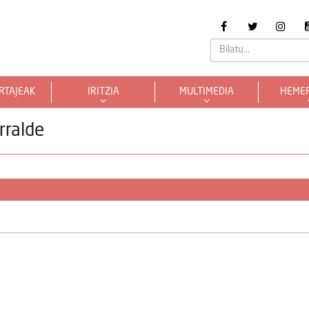
RTAJEAK
IRITZIA
MULTIMEDIA
HEME
rralde