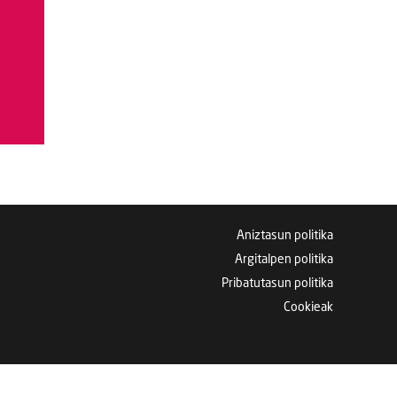
Aniztasun politika
Argitalpen politika
Pribatutasun politika
Cookieak