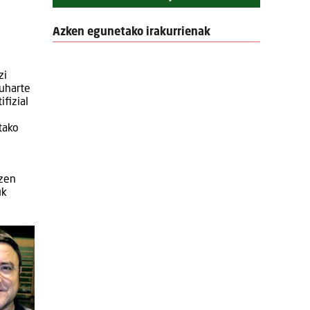
Azken egunetako irakurrienak
zi
 uharte
ifizial
tako
tzen
uk