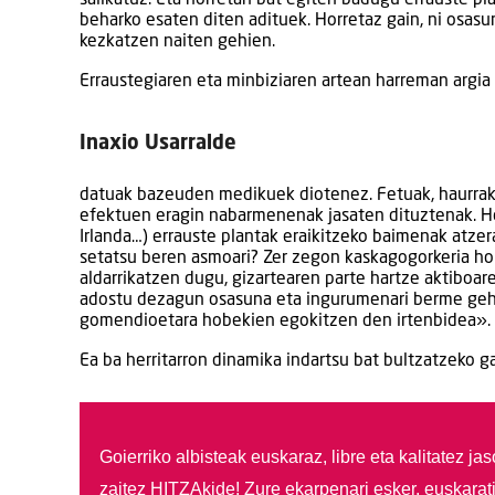
beharko esaten diten adituek. Horretaz gain, ni osas
kezkatzen naiten gehien.
Erraustegiaren eta minbiziaren artean harreman argi
Inaxio Usarralde
datuak bazeuden medikuek diotenez. Fetuak, haurrak 
efektuen eragin nabarmenenak jasaten dituztenak. Hort
Irlanda…) errauste plantak eraikitzeko baimenak atzer
setatsu beren asmoari? Zer zegon kaskagogorkeria ho
aldarrikatzen dugu, gizartearen parte hartze aktiboar
adostu dezagun osasuna eta ingurumenari berme gehi
gomendioetara hobekien egokitzen den irtenbidea».
Ea ba herritarron dinamika indartsu bat bultzatzeko g
Goierriko albisteak euskaraz, libre eta kalitatez ja
zaitez HITZAkide!
Zure ekarpenari esker, euskarat