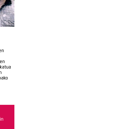
en
ten
ekatua
n
pako
in