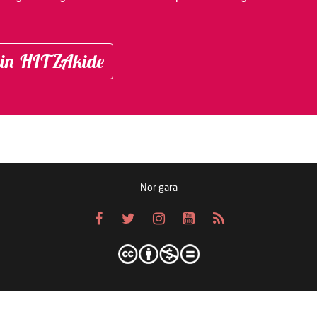
in HITZAkide
Nor gara