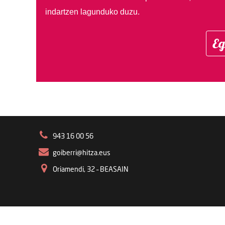
indartzen lagunduko duzu.
Eg
943 16 00 56
goiberri@hitza.eus
Oriamendi, 32 – BEASAIN