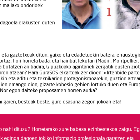
un mailako ondorioek
a dagoela erakusten duten
eta gaztetxoak ditun, gaixo eta edadetuekin batera, erraustegi
az, hori horrela bada, eta hainbat lekutan (Madril, Montpellier,
a botatzen ari badira, Gipuzkoako agintariek zergatik eusten zio
rren atzean? Hara GuraSOS elkarteak zer dioen: «Irtenbide part
ekin eta aditu eta teknikarien protagonismoarekin, guztion artea
en emango dion, gizarte kohesio gehien lortuko duen eta Euro
 Nor egon daiteke proposamen horren aurka?
ai garen, besteak beste, gure osasuna zegon jokoan eta!
so nahi dituzu?
Horretarako zure babesa ezinbestekoa zaigu. Eg
ik eginda dagoen tokiko informazio profesionala garatzen eta