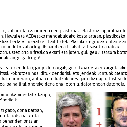
 ere; zaborretan zaborrena den plastikoaz. Plastikoz inguratuak bi
rean, Hawai eta AEBetako mendebaldeko kosta artean, plastikozko
tiak bertara bideratzen baititiztek. Plastikoz egindako uharte art
soa munduko zabortegirik handiena bilakatuz. Itsasoko arrainak,
tzan, ustez arrain freskoa ekarri eta jaten, guk geuk itsasora bota
ikoak jango gaitik gu!
 kalean, dendetan; gurpildun orgak, gurditxoak eta enkargutarako
poltsak kobratzen hasi dituk dendariak eta jendeak kontuak atera
ehar direnerako, autoan ere batzuk prest jarri dizkiagu. Tristea d
ea, baina tira!, onerako dena ongi etorria, datorrenean datorrela.
 komunikabideetatik kanpo,
 Madrildik…
izi gabe, dena batean,
ritarrok ahalik eta
za behar den ontzian
ntarik ez litzatekeela