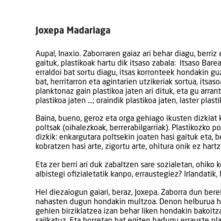
Joxepa Madariaga
Aupa!, Inaxio. Zaborraren gaiaz ari behar diagu, berriz
gaituk, plastikoak hartu dik itsaso zabala: Itsaso Ba
erraldoi bat sortu diagu, itsas korronteek hondakin guz
bat, herritarron eta agintarien utzikeriak sortua, itsa
planktonaz gain plastikoa jaten ari dituk, eta gu arran
plastikoa jaten …; oraindik plastikoa jaten, laster plast
Baina, bueno, geroz eta orga gehiago ikusten dizkiat
poltsak (oihalezkoak, berrerabilgarriak). Plastikozko 
dizkik: enkargutara poltsekin joaten hasi gaituk eta, b
kobratzen hasi arte, zigortu arte, ohitura onik ez hartz
Eta zer berri ari duk zabaltzen sare sozialetan, ohiko
albistegi ofizialetatik kanpo, erraustegiez? Irlandatik,
Hel diezaiogun gaiari, beraz, Joxepa. Zaborra dun bere
nahasten dugun hondakin multzoa. Denon helburua her
gehien birziklatzea izan behar liken hondakin bakoit
sailkatuz. Eta horretan bat egiten badugu errauste pla