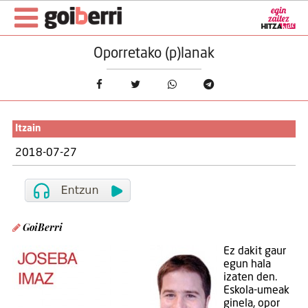
Oporretako (p)lanak
Itzain
2018-07-27
GoiBerri
Ez dakit gaur
egun hala
izaten den.
Eskola-umeak
ginela, opor