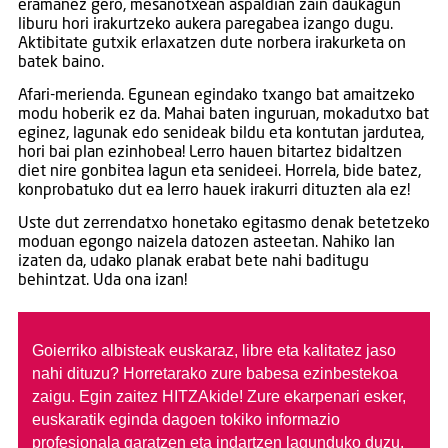
eramanez gero, mesanotxean aspaldian zain daukagun
liburu hori irakurtzeko aukera paregabea izango dugu.
Aktibitate gutxik erlaxatzen dute norbera irakurketa on
batek baino.
Afari-merienda. Egunean egindako txango bat amaitzeko
modu hoberik ez da. Mahai baten inguruan, mokadutxo bat
eginez, lagunak edo senideak bildu eta kontutan jardutea,
hori bai plan ezinhobea! Lerro hauen bitartez bidaltzen
diet nire gonbitea lagun eta senideei. Horrela, bide batez,
konprobatuko dut ea lerro hauek irakurri dituzten ala ez!
Uste dut zerrendatxo honetako egitasmo denak betetzeko
moduan egongo naizela datozen asteetan. Nahiko lan
izaten da, udako planak erabat bete nahi baditugu
behintzat. Uda ona izan!
Goierriko albisteak euskaraz, libre eta kalitatez jaso
nahi dituzu?
Horretarako zure babesa ezinbestekoa
zaigu. Egin zaitez HITZAkide!
Zure ekarpenari esker,
euskaratik eginda dagoen tokiko informazio
profesionala garatzen eta indartzen lagunduko duzu.