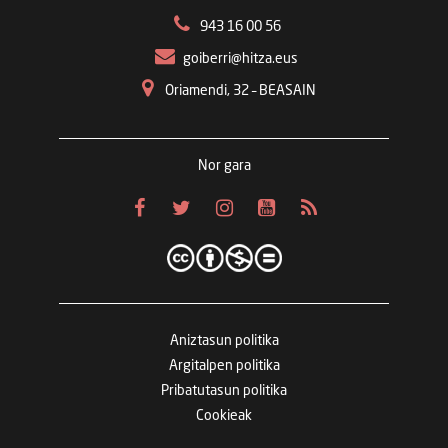
943 16 00 56
goiberri@hitza.eus
Oriamendi, 32 – BEASAIN
Nor gara
Aniztasun politika
Argitalpen politika
Pribatutasun politika
Cookieak