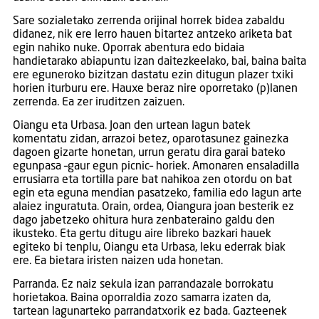
Sare sozialetako zerrenda orijinal horrek bidea zabaldu
didanez, nik ere lerro hauen bitartez antzeko ariketa bat
egin nahiko nuke. Oporrak abentura edo bidaia
handietarako abiapuntu izan daitezkeelako, bai, baina baita
ere eguneroko bizitzan dastatu ezin ditugun plazer txiki
horien iturburu ere. Hauxe beraz nire oporretako (p)lanen
zerrenda. Ea zer iruditzen zaizuen.
Oiangu eta Urbasa. Joan den urtean lagun batek
komentatu zidan, arrazoi betez, oparotasunez gainezka
dagoen gizarte honetan, urrun geratu dira garai bateko
egunpasa –gaur egun picnic– horiek. Amonaren ensaladilla
errusiarra eta tortilla pare bat nahikoa zen otordu on bat
egin eta eguna mendian pasatzeko, familia edo lagun arte
alaiez inguratuta. Orain, ordea, Oiangura joan besterik ez
dago jabetzeko ohitura hura zenbateraino galdu den
ikusteko. Eta gertu ditugu aire libreko bazkari hauek
egiteko bi tenplu, Oiangu eta Urbasa, leku ederrak biak
ere. Ea bietara iristen naizen uda honetan.
Parranda. Ez naiz sekula izan parrandazale borrokatu
horietakoa. Baina oporraldia zozo samarra izaten da,
tartean lagunarteko parrandatxorik ez bada. Gazteenek