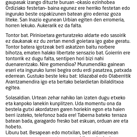
gaupasak izango dituzte buruan –okasio ezinhobea
Ordiziako festetan– baina egunez ere herriko festetan edo
inguruko beste ospakizunen batean giro ederraz goza
liteke. San Inazio egunean Urbian egiten den erromeria,
horren lekuko. Aukerarik ez da falta.
Tontor bat. Pirinioetara gerturatzeko aldarte edo sasoirik
ez daukanak ez du zertan mendi goietara igo gabe geratu.
Tontor batera igotzeak beti askatzen baitu norbere
bihotza, ematen halako libertate sensazio bat. Goierrin ere
tontorrik ez dugu falta, sentipen hori bizi nahi
duenarentzako. Nire gomendioa? Murumendiko gainean
eseri eta inguruko lurrei begira ordu erdi pasatzea, patxada
ederrean. Gustuko beste leku bat: Idiazabal edo Olaberritik
Arantzamendira igo eta bertako belardietan ibilalditxoa
egitea.
Solasaldian. Urtean zehar nahiko lan izaten dugu etxeko
eta kanpoko lanekin kunplitzen. Uda momentu ona da
bestela gutxi akordatzen garen horiekin egon eta haien
berri izateko, telefonoz bada ere! Taberna bateko terraza
batean bada, garagardo fresko bat eskuan, orduan are eta
hobeto.
Liburu bat. Besapean edo motxilan, beti aldamenean