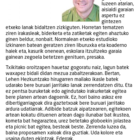
luzeen atarian,
aisialdi garaian
aspertu ez
gintezen
etxeko lanak bidaltzen zizkiguten. Horretan tematzen
ziren irakasleak, biderketa eta zatiketak egiten ahaztuko
ginen beldur, nonbait. Normalean etxeko estudioko
izkinaren batean geratzen ziren liburuxka eta koaderno
haiek eta, kasurik onenean, eskolara itzultzeko garaia
gainean zegoela betetzen genituen, presaka.
Txikitako oroitzapen hauetaz gogoratu naiz, lagun batek
waxapez bidali didan mezua zabaltzerakoan. Bertan,
Lehen Hezkuntzako hirugarren mailako ikasle batek
udarako bere buruari jarritako lanak zerrendatzen ditu. Eta
ez pentsa buruketak edo agindutako irakurketak egitea
bere planen artean dagoenik. Ez, hori baino askoz ere
dibertigarriagoak dira gaztetxoak bere buruari jarritako
ardura udatiarrak. Adibide batzuk aipatzearren, egitekoen
artean kokatu dituenen artean dago ilunabar bat ikustea,
kometa bat hegaraztea, urez betetako globoekin jolastea
eta picnic bat egitea, besteak beste. Zerrenda luzea da,
baina proposamen xaloak dira guztiak. Uda kolore eta
usaina duten ekintzak. Ederrak.