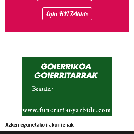
Egin HITZAkide
Azken egunetako irakurrienak