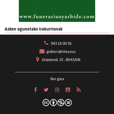
Azken egunetako irakurrienak
943 16 00 56
goiberri@hitza.eus
Oriamendi, 32 – BEASAIN
Nor gara