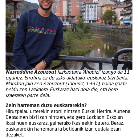
Nasreddine Azouzout
lazkaotarra ‘Ahobizi’ izango da 11
egunez. Errutina ez du asko aldatuko, euskaraz bizi baita.
Marokon jaio zen Azouzout (Taourirt, 1997), baina gazte
heldu zen Lazkaora. Euskaraz hazi dela dio, eta bere
izaeraren parte dela.
Zein harreman duzu euskararekin?
Hiruzpalau urterekin etorri nintzen Euskal Herrira. Aurrena
Beasainen bizi izan nintzen, eta gero Lazkaon. Eskolan
ikasi nuen euskaraz, gainerako ikasleekin batera. Beraz,
euskararekin harremana ia betidanik izan dudala esan
dezaket.