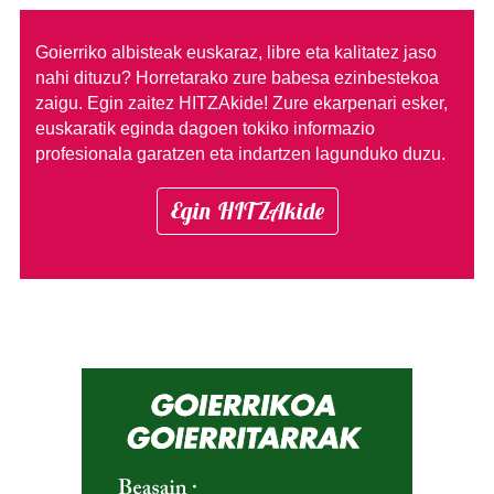
Goierriko albisteak euskaraz, libre eta kalitatez jaso
nahi dituzu?
Horretarako zure babesa ezinbestekoa
zaigu. Egin zaitez HITZAkide!
Zure ekarpenari esker,
euskaratik eginda dagoen tokiko informazio
profesionala garatzen eta indartzen lagunduko duzu.
Egin HITZAkide