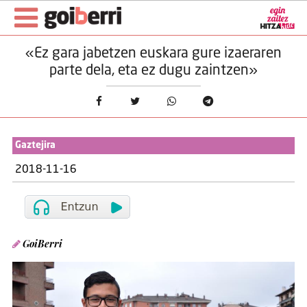
«Ez gara jabetzen euskara gure izaeraren
parte dela, eta ez dugu zaintzen»
Gaztejira
2018-11-16
GoiBerri