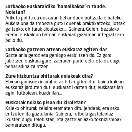
Lazkaoko Euskaraldiko ‘hamaikakoa’-n zaude.
Nolatan?
Ariketa polita da euskarari behar duen bultzada emateko.
Aukera ona da trebezia gutxi duenak praktikatzeko, lotsak
galtzeko, ohiturak aldatzeko…. Gainera, Goierri bezalako
eremu euskaldun batean euskarak gizartean integratzeko
balio du.
Lazkaoko gazteen artean euskaraz egiten da?
Gaztelania geroz eta gehiago erabiltzen da. Ez gara
jabetzen euskara gure izaeraren parte dela, eta ez dugu
behar adina zaintzen.
Zure hizkuntza ohiturak nolakoak dira?
Etxean gurasoekin arabieraz hitz egiten dut, baina kalean
euskaraz jarduten dut: euskaraz ikasten dut, euskaraz lan
egin, futbolean, kuadrillan…
Euskarak nolako pisua du kiroletan?
Kaleko ohiturak zelaira eramaten ditu jendeak, eta asko
entzuten da gaztelania. Gainera, futbola gaztelaniaz
ikusten dugu telebistan, eta gaztelaniazko teknizismoak
barneratzen ditugu.