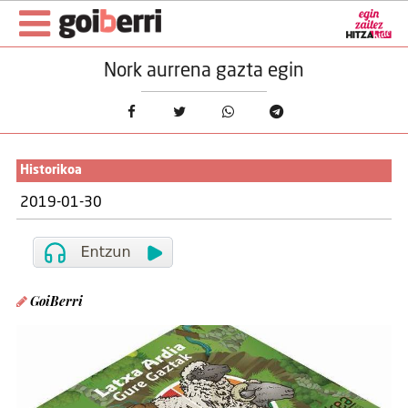
Nork aurrena gazta egin
Historikoa
2019-01-30
GoiBerri