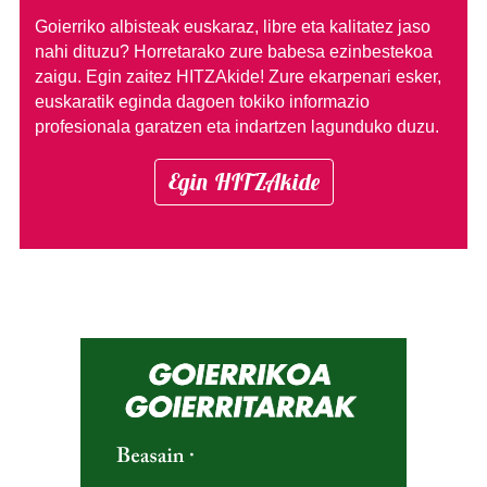
Goierriko albisteak euskaraz, libre eta kalitatez jaso
nahi dituzu?
Horretarako zure babesa ezinbestekoa
zaigu. Egin zaitez HITZAkide!
Zure ekarpenari esker,
euskaratik eginda dagoen tokiko informazio
profesionala garatzen eta indartzen lagunduko duzu.
Egin HITZAkide