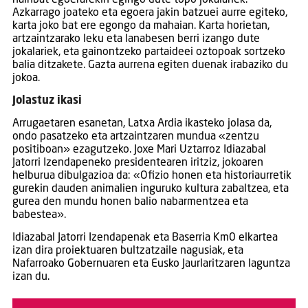
hainbat egoerarekin egingo dute topo jokalariek.
Azkarrago joateko eta egoera jakin batzuei aurre egiteko,
karta joko bat ere egongo da mahaian. Karta horietan,
artzaintzarako leku eta lanabesen berri izango dute
jokalariek, eta gainontzeko partaideei oztopoak sortzeko
balia ditzakete. Gazta aurrena egiten duenak irabaziko du
jokoa.
Jolastuz ikasi
Arrugaetaren esanetan, Latxa Ardia ikasteko jolasa da,
ondo pasatzeko eta artzaintzaren mundua «zentzu
positiboan» ezagutzeko. Joxe Mari Uztarroz Idiazabal
Jatorri Izendapeneko presidentearen iritziz, jokoaren
helburua dibulgazioa da: «Ofizio honen eta historiaurretik
gurekin dauden animalien inguruko kultura zabaltzea, eta
gurea den mundu honen balio nabarmentzea eta
babestea».
Idiazabal Jatorri Izendapenak eta Baserria Km0 elkartea
izan dira proiektuaren bultzatzaile nagusiak, eta
Nafarroako Gobernuaren eta Eusko Jaurlaritzaren laguntza
izan du.