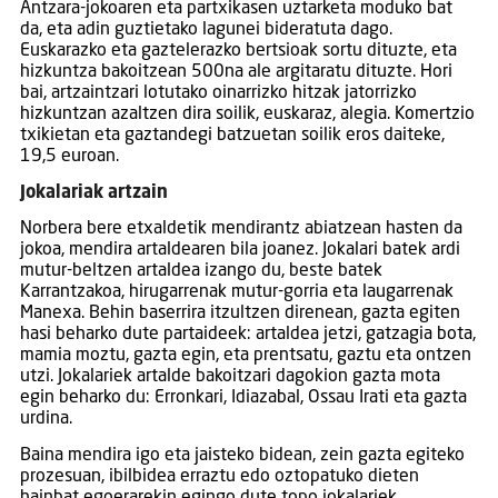
Antzara-jokoaren eta partxikasen uztarketa moduko bat
da, eta adin guztietako lagunei bideratuta dago.
Euskarazko eta gaztelerazko bertsioak sortu dituzte, eta
hizkuntza bakoitzean 500na ale argitaratu dituzte. Hori
bai, artzaintzari lotutako oinarrizko hitzak jatorrizko
hizkuntzan azaltzen dira soilik, euskaraz, alegia. Komertzio
txikietan eta gaztandegi batzuetan soilik eros daiteke,
19,5 euroan.
Jokalariak artzain
Norbera bere etxaldetik mendirantz abiatzean hasten da
jokoa, mendira artaldearen bila joanez. Jokalari batek ardi
mutur-beltzen artaldea izango du, beste batek
Karrantzakoa, hirugarrenak mutur-gorria eta laugarrenak
Manexa. Behin baserrira itzultzen direnean, gazta egiten
hasi beharko dute partaideek: artaldea jetzi, gatzagia bota,
mamia moztu, gazta egin, eta prentsatu, gaztu eta ontzen
utzi. Jokalariek artalde bakoitzari dagokion gazta mota
egin beharko du: Erronkari, Idiazabal, Ossau Irati eta gazta
urdina.
Baina mendira igo eta jaisteko bidean, zein gazta egiteko
prozesuan, ibilbidea erraztu edo oztopatuko dieten