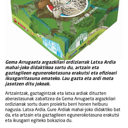
Gema Arrugaeta argazkilari ordiziarrak Latxa Ardia
mahai-joko didaktikoa sortu du, artzain eta
gaztagileen egunerokotasuna erakutsi eta ofizioari
ikusgarritasuna emateko. Lau gazta eta ardi mota
jasotzen ditu jokoak.
Artzaintzak, gaztagintzak eta latxa ardiak dituzten
aberastasunak zabaltzea da Gema Arrugaeta argazkilari
ordiziarrak sortu duen proiektu berri honen helburu
nagusia. Latxa Ardia. Gure Ardiak mahai-joko didaktiko bat
da, eta artzain eta gaztagileen egunerokotasuna erakutsi
eta ikusgarri egiteko bokazioa du.