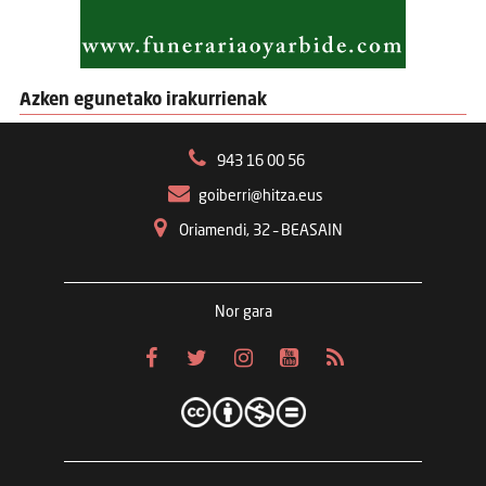
Azken egunetako irakurrienak
943 16 00 56
goiberri@hitza.eus
Oriamendi, 32 – BEASAIN
Nor gara