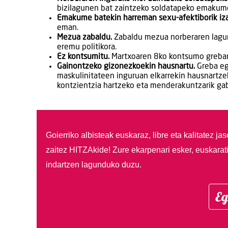
bizilagunen bat zaintzeko soldatapeko emakum
Emakume batekin harreman sexu-afektiborik iz
eman.
Mezua zabaldu.
Zabaldu mezua norberaren lagun 
eremu politikora.
Ez kontsumitu.
Martxoaren 8ko kontsumo grebar
Gainontzeko gizonezkoekin hausnartu.
Greba eg
maskulinitateen inguruan elkarrekin hausnartzek
kontzientzia hartzeko eta menderakuntzarik ga
Goierriko albisteak euskaraz, libre eta kalitatez ja
zaitez HITZAkide!
Zure ekarpenari esker, euskarat
indartzen lagunduko duzu.
Eg