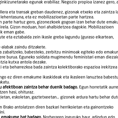
ginkizunetarako egunak erabiliaz. Negozio propioa izanez gero, 
era eta transak greban daudenez, gizonak etxeko eta zaintza l
 lehentasuna, eta ez mobilizazioetan parte hartzea.
n parte hartuz gero, gizonezkoek gogoan izan behar dute ema
irela. Gizon moduan, hori ahalbidetzea dagokie. Mobilizazioen
nik eman gabe.
e eta eztabaida zein ikasle greba lagundu (guraso elkartean,
alabak zaindu ditzakete.
 zabaltzeko, babesteko, zerbitzu minimoak egiteko edo emak
bere burua. Eguneko soldata mugimendu feministari eman diezai
tzia kutxa antola dezake.
i eta beharrezkoa bada zaintza kolektiborako espazioa irekitzea
ngo ez diren emakume ikaskideak eta ikasleen lanuztea babestu
akatu.
ru afektiboan zaintza behar duenik badago.
Egun horretatik aurre
en hasi, ohituraz.
etan, eskoletan, gaztetxeetan… gizonek ardura hartu behar dut
 8rako antolatzen diren bazkari herrikoietan eta gainontzeko
ni.
ko emakume bat badago.
Norberaren inguruko haur, adindun edo