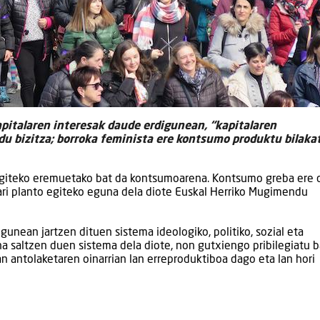
pitalaren interesak daude erdigunean, “kapitalaren
du bizitza; borroka feminista ere kontsumo produktu bilaka
egiteko eremuetako bat da kontsumoarena. Kontsumo greba ere 
moari planto egiteko eguna dela diote Euskal Herriko Mugimendu
gunean jartzen dituen sistema ideologiko, politiko, sozial eta
a saltzen duen sistema dela diote, non gutxiengo pribilegiatu 
n antolaketaren oinarrian lan erreproduktiboa dago eta lan hori