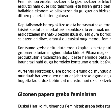
Feminismoa emakumezkoen eta gizonezkoen arteko ber
erakutsi nahi dute kapitalismoari eta haren giltza de
baliabide ekonomiko bilakatzen du gu guztion bizitz
dituen planeta baten gainean».
Kapitalismoak berregokitzeko eta berrasmatzeko erre
krisiak sustatuz, merkatuak zabalduz eta eremuak mer
eraldatzailea mehatxu bezala ikusi du eta gure borro
saiatzen ari dira», erantsi du euskal mugimendu femin
Kontsumo greba deitu dute eredu kapitalista eta pat
grebaren atarian mugimenduko kideek Pikara magazine
produktutan erosarazten digu, beste herrialde batzu
iraunarazi nahi dugu horrelako kontsumo eredu bat?».
Aurtengo Martxoak 8 ere borroka eguna da, mundua 
munduak hartzen duen neurriaz jabetzeko eguna da, e
hogeita lau orduz behintzat munstro hori ez elikatzek
Gizonen papera greba feministan
Euskal Herriko Mugimendu Feministak greba babestu 