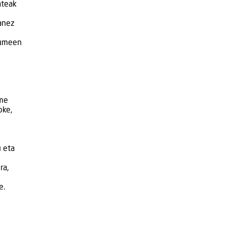
ateak
anez
kumeen
ume
oke,
 eta
ra,
e.