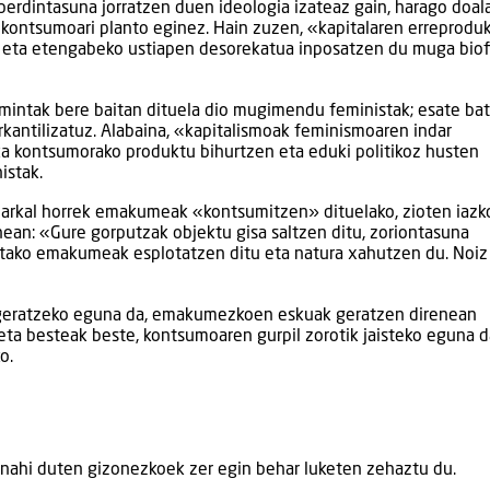
dintasuna jorratzen duen ideologia izateaz gain, harago doal
n kontsumoari planto eginez. Hain zuzen, «kapitalaren erreprodu
a eta etengabeko ustiapen desorekatua inposatzen du muga biof
mintak bere baitan dituela dio mugimendu feministak; esate ba
kantilizatuz. Alabaina, «kapitalismoak feminismoaren indar
ka kontsumorako produktu bihurtzen eta eduki politikoz husten
istak.
riarkal horrek emakumeak «kontsumitzen» dituelako, zioten iazk
an: «Gure gorputzak objektu gisa saltzen ditu, zoriontasuna
etako emakumeak esplotatzen ditu eta natura xahutzen du. Noiz
geratzeko eguna da, emakumezkoen eskuak geratzen direnean
ta besteak beste, kontsumoaren gurpil zorotik jaisteko eguna d
o.
nahi duten gizonezkoek zer egin behar luketen zehaztu du.