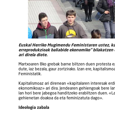
Euskal Herriko Mugimendu Feministaren ustez, ka
erreprodukzioak baliabide ekonomiko” bilakatzen 
ari direla diote.
Martxoaren 8ko grebak barne biltzen duen protesta 
dute, iaz bezala, gaur zortzirako. Izan ere, kapitalis
Feministatik.
Kapitalismoaz ari direnean «kapitalaren interesak erdi
ekonomikoaz» ari dira. Jendearen gehiengoak bere lan
lan hori bere jabegoa handitzeko erabiltzen duen. «La
gehienetan doakoa da eta feminizatuta dago».
Ideologia zabala