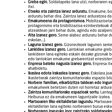
Greba egin.
Soldatapeko lana utzi, norberaren e
itxi.
Etxeko eta zaintza lanez arduratu.
Emakume, boll
arduratu behar dira. Zaintza lanez arduratzea da
Emakumeena da protagonismoa.
Mobilizazioeta
protagonismo eta bisibilizazioa ezinbestekoak d
atzealdean jarri behar dute, agindu edo azalpe
Aita izanez gero.
Seme-alabez arduratu behar dut
eskolan…).
Laguna izanez gero.
Gizonezkoek lagunen seme-
Lankidea izanez gero.
Lantokian emakume greba
lankideen lana egiteko eskain dezake gizonak 
edo lantokian emakume grebarentzat erresisten
Enpresa bateko nagusia izanez gero.
Enpresa itx
ahalbidetu.
Ikaslea edota irakaslea izanez gero.
Eskolara joa
ikastetxeak zaintza komunitariorako espazio bil
Norbere familian, elkarbizitza taldean edo ingu
emakumeek betetzen duten rol horretaz arduratz
Zaintza komunitariorako espazioak sortu.
Lantegi
Helburua ez da emakumeen laguntzaile izatea.
Martxoaren 8ko ekitaldietan lagundu.
Martxoaren
ekitaldietan lana egiteko norberaren burua eskai
Norberaren inguruko inor zaintzeko soldatape