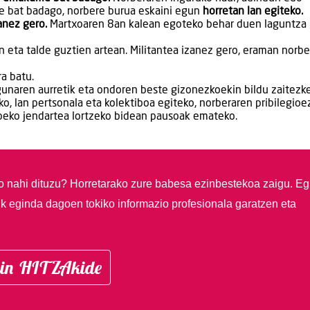
e bat badago, norbere burua eskaini egun
horretan lan egiteko.
anez gero.
Martxoaren 8an kalean egoteko behar duen laguntza 
eta talde guztien artean. Militantea izanez gero, eraman norbe
a batu.
unaren aurretik eta ondoren beste gizonezkoekin bildu zaitezke
o, lan pertsonala eta kolektiboa egiteko, norberaren pribilegioe
beko jendartea lortzeko bidean pausoak emateko.
so nahi dituzu?
Horretarako zure babesa ezinbestekoa zaigu. Eg
ik eginda dagoen tokiko informazio profesionala garatzen eta
in HITZAkide