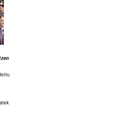
tzen
deitu
batek