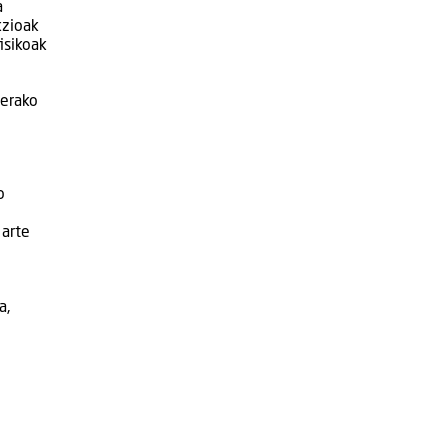
a
kzioak
isikoak
terako
o
 arte
a,