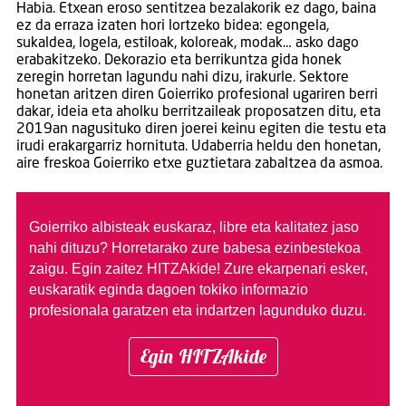
Habia. Etxean eroso sentitzea bezalakorik ez dago, baina
ez da erraza izaten hori lortzeko bidea: egongela,
sukaldea, logela, estiloak, koloreak, modak… asko dago
erabakitzeko. Dekorazio eta berrikuntza gida honek
zeregin horretan lagundu nahi dizu, irakurle. Sektore
honetan aritzen diren Goierriko profesional ugariren berri
dakar, ideia eta aholku berritzaileak proposatzen ditu, eta
2019an nagusituko diren joerei keinu egiten die testu eta
irudi erakargarriz hornituta. Udaberria heldu den honetan,
aire freskoa Goierriko etxe guztietara zabaltzea da asmoa.
Goierriko albisteak euskaraz, libre eta kalitatez jaso
nahi dituzu?
Horretarako zure babesa ezinbestekoa
zaigu. Egin zaitez HITZAkide!
Zure ekarpenari esker,
euskaratik eginda dagoen tokiko informazio
profesionala garatzen eta indartzen lagunduko duzu.
Egin HITZAkide