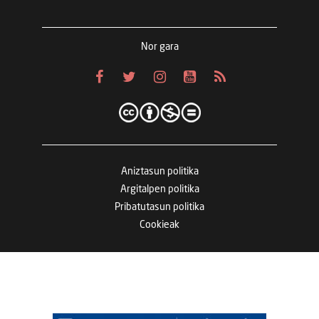
Nor gara
Aniztasun politika
Argitalpen politika
Pribatutasun politika
Cookieak