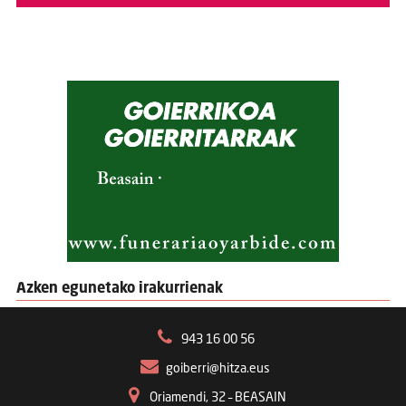
Azken egunetako irakurrienak
943 16 00 56
goiberri@hitza.eus
Oriamendi, 32 – BEASAIN