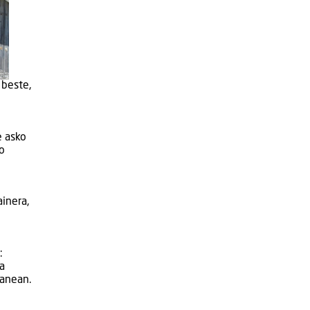
 beste,
e asko
o
ainera,
:
ta
lanean.