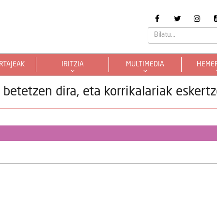
RTAJEAK
IRITZIA
MULTIMEDIA
HEME
betetzen dira, eta korrikalariak eskert