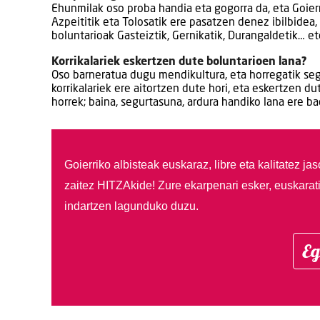
Ehunmilak oso proba handia eta gogorra da, eta Goierr
Azpeititik eta Tolosatik ere pasatzen denez ibilbidea,
boluntarioak Gasteiztik, Gernikatik, Durangaldetik… eto
Korrikalariek eskertzen dute boluntarioen lana?
Oso barneratua dugu mendikultura, eta horregatik seg
korrikalariek ere aitortzen dute hori, eta eskertzen du
horrek; baina, segurtasuna, ardura handiko lana ere b
Goierriko albisteak euskaraz, libre eta kalitatez ja
zaitez HITZAkide!
Zure ekarpenari esker, euskarat
indartzen lagunduko duzu.
Eg