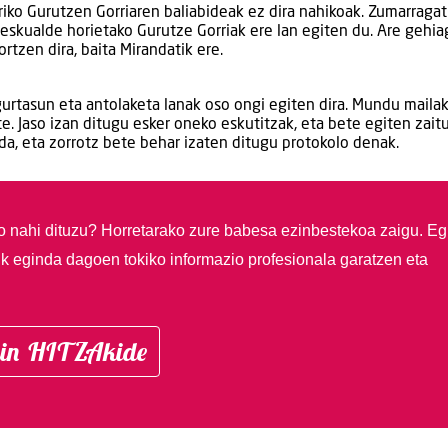
iko Gurutzen Gorriaren baliabideak ez dira nahikoak. Zumarragati
 eskualde horietako Gurutze Gorriak ere lan egiten du. Are gehia
rtzen dira, baita Mirandatik ere.
urtasun eta antolaketa lanak oso ongi egiten dira. Mundu maila
te. Jaso izan ditugu esker oneko eskutitzak, eta bete egiten zait
ada, eta zorrotz bete behar izaten ditugu protokolo denak.
so nahi dituzu?
Horretarako zure babesa ezinbestekoa zaigu. Eg
ik eginda dagoen tokiko informazio profesionala garatzen eta
in HITZAkide