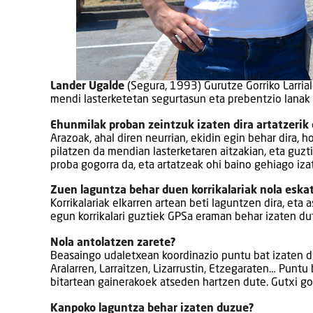
Lander Ugalde
(Segura, 1993) Gurutze Gorriko Larria
mendi lasterketetan segurtasun eta prebentzio lanak 
Ehunmilak proban zeintzuk izaten dira artatzerik
Arazoak, ahal diren neurrian, ekidin egin behar dira, 
pilatzen da mendian lasterketaren aitzakian, eta guz
proba gogorra da, eta artatzeak ohi baino gehiago izat
Zuen laguntza behar duen korrikalariak nola eska
Korrikalariak elkarren artean beti laguntzen dira, et
egun korrikalari guztiek GPSa eraman behar izaten du
Nola antolatzen zarete?
Beasaingo udaletxean koordinazio puntu bat izaten du
Aralarren, Larraitzen, Lizarrustin, Etzegaraten… Puntu
bitartean gainerakoek atseden hartzen dute. Gutxi gora
Kanpoko laguntza behar izaten duzue?