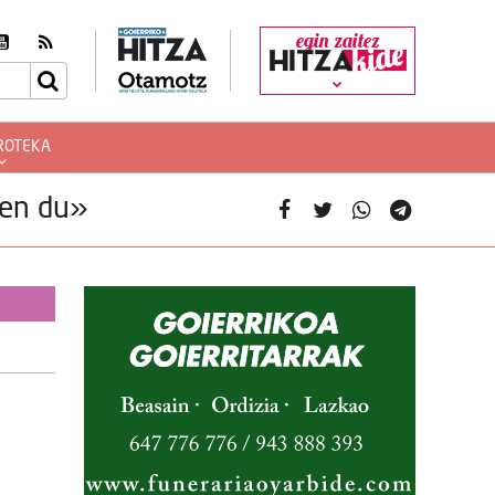
egin zaitez
ROTEKA
zen du»