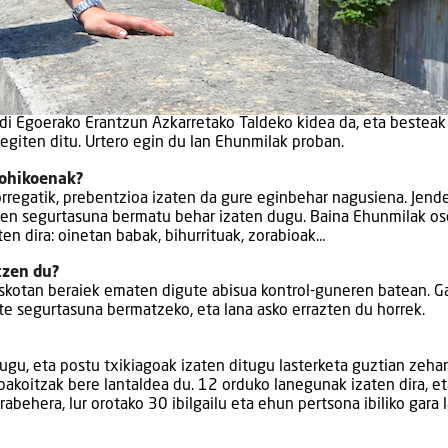
ldi Egoerako Erantzun Azkarretako Taldeko kidea da, eta besteak
egiten ditu. Urtero egin du lan Ehunmilak proban.
 ohikoenak?
horregatik, prebentzioa izaten da gure eginbehar nagusiena. Jend
tien segurtasuna bermatu behar izaten dugu. Baina Ehunmilak os
en dira: oinetan babak, bihurrituak, zorabioak…
tzen du?
a askotan beraiek ematen digute abisua kontrol-guneren batean. G
te segurtasuna bermatzeko, eta lana asko errazten du horrek.
gu, eta postu txikiagoak izaten ditugu lasterketa guztian zehar
 bakoitzak bere lantaldea du. 12 orduko lanegunak izaten dira, e
behera, lur orotako 30 ibilgailu eta ehun pertsona ibiliko gara 