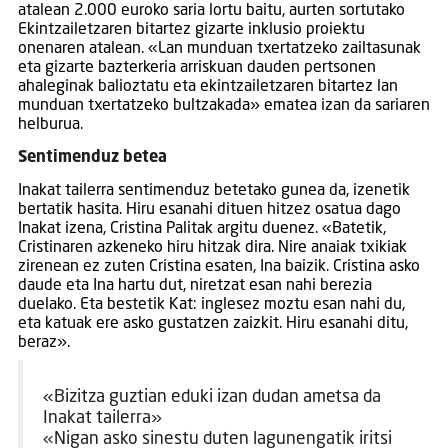
atalean 2.000 euroko saria lortu baitu, aurten sortutako
Ekintzailetzaren bitartez gizarte inklusio proiektu
onenaren atalean. «Lan munduan txertatzeko zailtasunak
eta gizarte bazterkeria arriskuan dauden pertsonen
ahaleginak balioztatu eta ekintzailetzaren bitartez lan
munduan txertatzeko bultzakada» ematea izan da sariaren
helburua.
Sentimenduz betea
Inakat tailerra sentimenduz betetako gunea da, izenetik
bertatik hasita. Hiru esanahi dituen hitzez osatua dago
Inakat izena, Cristina Palitak argitu duenez. «Batetik,
Cristinaren azkeneko hiru hitzak dira. Nire anaiak txikiak
zirenean ez zuten Cristina esaten, Ina baizik. Cristina asko
daude eta Ina hartu dut, niretzat esan nahi berezia
duelako. Eta bestetik Kat: inglesez moztu esan nahi du,
eta katuak ere asko gustatzen zaizkit. Hiru esanahi ditu,
beraz».
«Bizitza guztian eduki izan dudan ametsa da
Inakat tailerra»
«Nigan asko sinestu duten lagunengatik iritsi