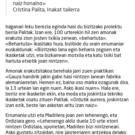
naiz honaino»
Cristina Palita, Inakat tailerra
Iraganari leku berezia eginda hasi du bizitzako proiektu
berria Palitak. Izan ere, 100 urterekin hil zen amonak
erakutsi zion josten txikia zenean, «behartuta».
«Behartuta» ikasitako hura, bizibide du orain errumaniar
euskaldunak: «Bizitzeko lana egin beharra zegoen eta
ikasketak utzi, eta bizkarrean motxila eta katu txiki bat
hartuta etxetik joan nintzen».
Amonak erakutsitakoa berehala jarri zuen praktikan:
«Gauza handirik jakin gabe hasi nintzen lanean fabrika
alemaniarretan. Hemen ez, baina oso marka ezagunak dira.
Ia 13 urtean lan egin nuen. Asko ikasi nuen». Hala ere,
berriz ere ikasketei ekin, eta moda eta joskintza tekniko
ikasketak osatu zituen Palitak. «Ordutik aurrera, joskintzan
izan ezik, beste lan askotan aritu izan naiz».
Errumania utzi eta Madrilera joan zen lehenengo, eta
Ordiziara gero. «Lehenengo aldiz duela 10 urte etorri
nintzen Ordiziara, oporretan, Madrilen bizi nintzenean.
Asko gustatu zitzaidan, nire jaioterriaren antzekoa delako: