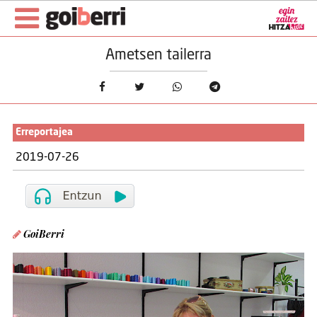
Ametsen tailerra
Erreportajea
2019-07-26
GoiBerri