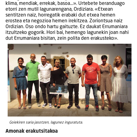
klima, mendiak, errekak, basoa…». Urtebete beranduago
etorri zen mutil lagunarengana, Ordiziara. «Etxean
sentitzen naiz, horregatik erabaki dut etxea hemen
erostea eta negozioa hemen irekitzea. Zoriontsua naiz
Ordizian. Oso ondo hartu gaituzte. Ez daukat Errumaniara
itzultzeko gogorik. Hori bai, hemengo lagunekin joan nahi
dut Errumaniara bisitan, zein polita den erakusteko».
Goiekiren saria jasotzen, lagunez inguratuta.
Amonak erakutsitakoa