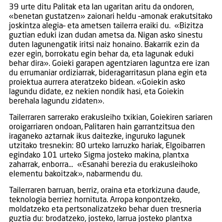
39 urte ditu Palitak eta lan ugaritan aritu da ondoren,
«benetan gustatzen» zaionari heldu –amonak erakutsitako
joskintza alegia– eta ametsen tailerra eraiki du. «Bizitza
guztian eduki izan dudan ametsa da. Nigan asko sinestu
duten lagunengatik iritsi naiz honaino. Bakarrik ezin da
ezer egin, borrokatu egin behar da, eta lagunak eduki
behar dira». Goieki garapen agentziaren laguntza ere izan
du errumaniar ordiziarrak, bideragarritasun plana egin eta
proiektua aurrera ateratzeko bidean. «Goiekin asko
lagundu didate, ez nekien nondik hasi, eta Goiekin
berehala lagundu zidaten».
Tailerraren sarrerako erakusleiho txikian, Goiekiren sariaren
oroigarriaren ondoan, Palitaren hain garrantzitsua den
iraganeko aztarnak ikus daitezke, inguruko lagunek
utzitako tresnekin: 80 urteko larruzko hariak, Elgoibarren
egindako 101 urteko Sigma josteko makina, plantxa
zaharrak, enborra… «Esanahi berezia du erakusleihoko
elementu bakoitzak», nabarmendu du.
Tailerraren barruan, berriz, oraina eta etorkizuna daude,
teknologia berriez hornituta. Arropa konpontzeko,
moldatzeko eta pertsonalizatzeko behar duen tresneria
guztia du: brodatzeko, josteko, larrua josteko plantxa