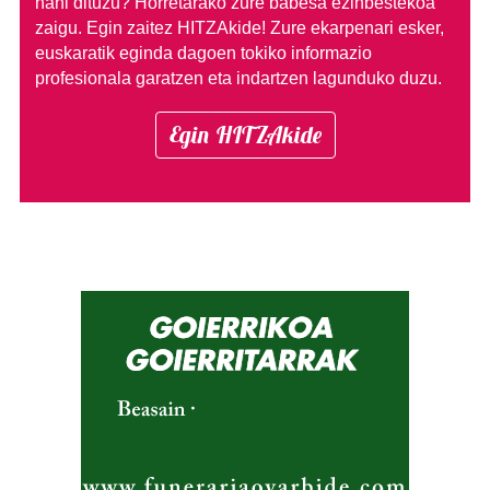
nahi dituzu?
Horretarako zure babesa ezinbestekoa
zaigu. Egin zaitez HITZAkide!
Zure ekarpenari esker,
euskaratik eginda dagoen tokiko informazio
profesionala garatzen eta indartzen lagunduko duzu.
Egin HITZAkide