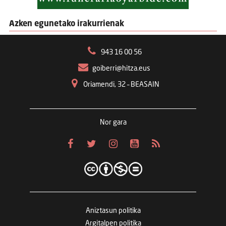
Azken egunetako irakurrienak
943 16 00 56
goiberri@hitza.eus
Oriamendi, 32 – BEASAIN
Nor gara
Aniztasun politika
Argitalpen politika