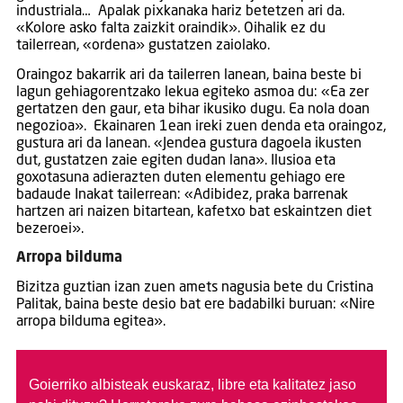
industriala… Apalak pixkanaka hariz betetzen ari da.
«Kolore asko falta zaizkit oraindik». Oihalik ez du
tailerrean, «ordena» gustatzen zaiolako.
Oraingoz bakarrik ari da tailerren lanean, baina beste bi
lagun gehiagorentzako lekua egiteko asmoa du: «Ea zer
gertatzen den gaur, eta bihar ikusiko dugu. Ea nola doan
negozioa». Ekainaren 1ean ireki zuen denda eta oraingoz,
gustura ari da lanean. «Jendea gustura dagoela ikusten
dut, gustatzen zaie egiten dudan lana». Ilusioa eta
goxotasuna adierazten duten elementu gehiago ere
badaude Inakat tailerrean: «Adibidez, praka barrenak
hartzen ari naizen bitartean, kafetxo bat eskaintzen diet
bezeroei».
Arropa bilduma
Bizitza guztian izan zuen amets nagusia bete du Cristina
Palitak, baina beste desio bat ere badabilki buruan: «Nire
arropa bilduma egitea».
Goierriko albisteak euskaraz, libre eta kalitatez jaso