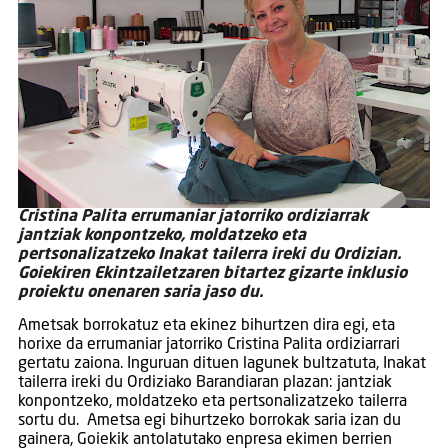
Cristina Palita errumaniar jatorriko ordiziarrak
jantziak konpontzeko, moldatzeko eta
pertsonalizatzeko Inakat tailerra ireki du Ordizian.
Goiekiren Ekintzailetzaren bitartez gizarte inklusio
proiektu onenaren saria jaso du.
Ametsak borrokatuz eta ekinez bihurtzen dira egi, eta
horixe da errumaniar jatorriko Cristina Palita ordiziarrari
gertatu zaiona. Inguruan dituen lagunek bultzatuta, Inakat
tailerra ireki du Ordiziako Barandiaran plazan: jantziak
konpontzeko, moldatzeko eta pertsonalizatzeko tailerra
sortu du. Ametsa egi bihurtzeko borrokak saria izan du
gainera, Goiekik antolatutako enpresa ekimen berrien