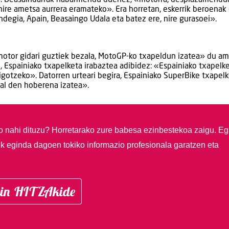
 nire ametsa aurrera eramateko». Era horretan, eskerrik beroena
ndegia, Apain, Beasaingo Udala eta batez ere, nire gurasoei».
 «motor gidari guztiek bezala, MotoGP-ko txapeldun izatea» du am
k, Espainiako txapelketa irabaztea adibidez: «Espainiako txapelk
igotzeko». Datorren urteari begira, Espainiako SuperBike txapel
hal den hoberena izatea».
so nahi dituzu?
Horretarako zure babesa ezinbestekoa zaigu. Eg
ik eginda dagoen tokiko informazio profesionala garatzen eta
in HITZAkide