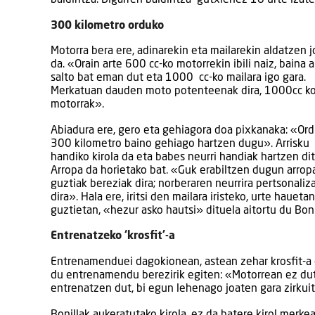
300 kilometro orduko
Motorra bera ere, adinarekin eta mailarekin aldatzen 
da. «Orain arte 600 cc-ko motorrekin ibili naiz, baina 
salto bat eman dut eta 1000 cc-ko mailara igo gara.
Merkatuan dauden moto potenteenak dira, 1000cc k
motorrak».
Abiadura ere, gero eta gehiagora doa pixkanaka: «Or
300 kilometro baino gehiago hartzen dugu». Arrisku
handiko kirola da eta babes neurri handiak hartzen di
Arropa da horietako bat. «Guk erabiltzen dugun arrop
guztiak bereziak dira; norberaren neurrira pertsonaliz
dira». Hala ere, iritsi den mailara iristeko, urte hauetan
guztietan, «hezur asko hautsi» dituela aitortu du Boni
Entrenatzeko ‘krosfit’-a
Entrenamenduei dagokionean, astean zehar krosfit-a
du entrenamendu berezirik egiten: «Motorrean ez dut
entrenatzen dut, bi egun lehenago joaten gara zirkui
Bonillak aukeratutako kirola, ez da batere kirol me