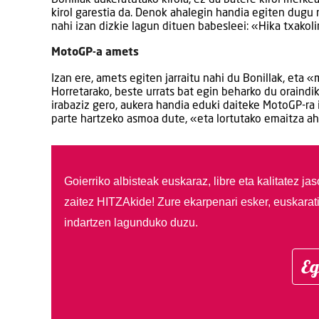
kirol garestia da. Denok ahalegin handia egiten dugu
nahi izan dizkie lagun dituen babesleei: «Hika txakoli
MotoGP-a amets
Izan ere, amets egiten jarraitu nahi du Bonillak, eta
Horretarako, beste urrats bat egin beharko du oraindi
irabaziz gero, aukera handia eduki daiteke MotoGP-ra 
parte hartzeko asmoa dute, «eta lortutako emaitza a
Goierriko albisteak euskaraz, libre eta kalitatez ja
zaitez HITZAkide!
Zure ekarpenari esker, euskarat
indartzen lagunduko duzu.
Eg