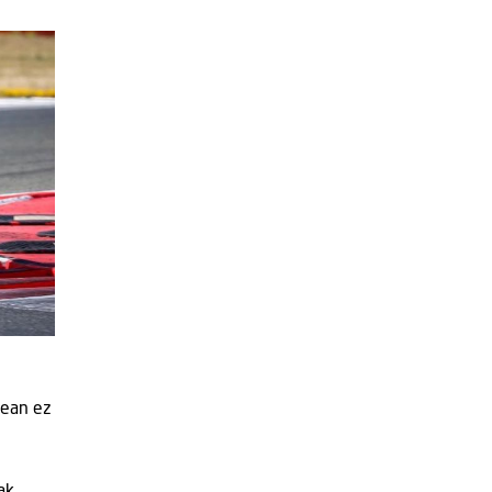
rean ez
uak…