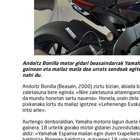
Andoitz Bonilla motor gidari beasaindarrak Yamah
gainean eta mailaz maila doa urrats sendoak egit
nahi du.
Andoitz Bonilla (Beasain, 2000) ziztu bizian, abiada 
zaletasuna bere eginda. «Nire zaletasuna aitarengandi
da mundu honetan sartu nauena». Honela, orain dela
pixkanaka lortu du mailaz igotzea: «Lehenengo Euskad
iritsi arte».
Aurtengo denboraldian, Yamaha motorra lagun duela ibi
gainera. 18 urtetik gorako motor gidariei zuzendutak
aldiz: «Yamahak Espainia mailan egin duen txapelket
baldintza. Bigarren baldintza gutxienez 18 urte izate