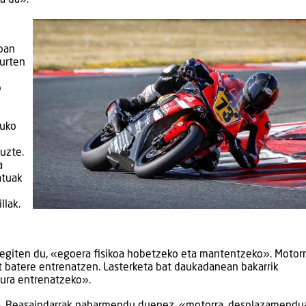
joan
aurten
o
duko
tuzte.
a
atuak
llak.
 egiten du, «egoera fisikoa hobetzeko eta mantentzeko». Motor
 batere entrenatzen. Lasterketa bat daukadanean bakarrik
tura entrenatzeko».
rkea. Beasaindarrak nabarmendu duenez, «motorra, desplazamend