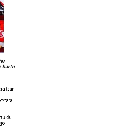
tor
e hartu
era izan
ketara
rtu du
ngo