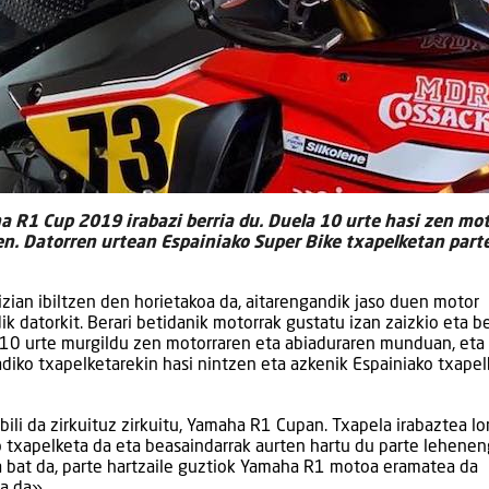
a R1 Cup 2019 irabazi berria du. Duela 10 urte hasi zen mo
en. Datorren urtean Espainiako Super Bike txapelketan part
bizian ibiltzen den horietakoa da, aitarengandik jaso duen motor
k datorkit. Berari betidanik motorrak gustatu izan zaizkio eta b
 10 urte murgildu zen motorraren eta abiaduraren munduan, eta
iko txapelketarekin hasi nintzen eta azkenik Espainiako txapel
li da zirkuituz zirkuitu, Yamaha R1 Cupan. Txapela irabaztea lo
o txapelketa da eta beasaindarrak aurten hartu du parte lehene
a bat da, parte hartzaile guztiok Yamaha R1 motoa eramatea da
a da».