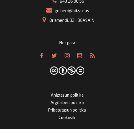
943 16 00 56
goiberri@hitza.eus
Oriamendi, 32 – BEASAIN
Nor gara
Aniztasun politika
Argitalpen politika
Pribatutasun politika
Cookieak