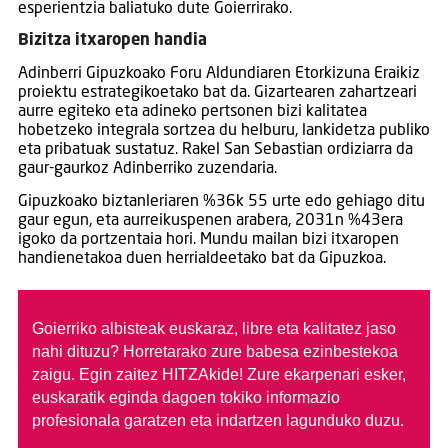
esperientzia baliatuko dute Goierrirako.
Bizitza itxaropen handia
Adinberri Gipuzkoako Foru Aldundiaren Etorkizuna Eraikiz
proiektu estrategikoetako bat da. Gizartearen zahartzeari
aurre egiteko eta adineko pertsonen bizi kalitatea
hobetzeko integrala sortzea du helburu, lankidetza publiko
eta pribatuak sustatuz. Rakel San Sebastian ordiziarra da
gaur-gaurkoz Adinberriko zuzendaria.
Gipuzkoako biztanleriaren %36k 55 urte edo gehiago ditu
gaur egun, eta aurreikuspenen arabera, 2031n %43era
igoko da portzentaia hori. Mundu mailan bizi itxaropen
handienetakoa duen herrialdeetako bat da Gipuzkoa.
Goierriko albisteak euskaraz, libre eta kalitatez jaso
nahi dituzu?
Horretarako zure babesa ezinbestekoa
zaigu. Egin zaitez HITZAkide!
Zure ekarpenari esker,
euskaratik eginda dagoen tokiko informazio
profesionala garatzen eta indartzen lagunduko duzu.