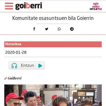
Komunitate osasuntsuen bila Goierrin
Historikoa
2020-01-28
GoiBerri