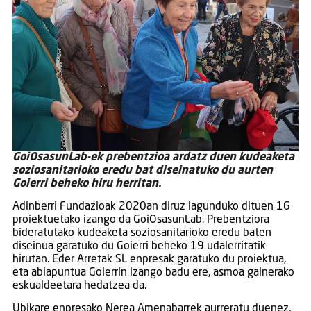
GoiOsasunLab-ek prebentzioa ardatz duen kudeaketa
soziosanitarioko eredu bat diseinatuko du aurten
Goierri beheko hiru herritan.
Adinberri Fundazioak 2020an diruz lagunduko dituen 16
proiektuetako izango da GoiOsasunLab. Prebentziora
bideratutako kudeaketa soziosanitarioko eredu baten
diseinua garatuko du Goierri beheko 19 udalerritatik
hirutan. Eder Arretak SL enpresak garatuko du proiektua,
eta abiapuntua Goierrin izango badu ere, asmoa gainerako
eskualdeetara hedatzea da.
Ubikare enpresako Nerea Amenabarrek aurreratu duenez,