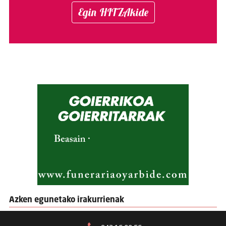
Egin HITZAkide
Azken egunetako irakurrienak