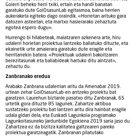
Goierri beheko herri txiki, ertain eta handi banatan
garatuko dute GoiOsasunLab egitasmoa, baina herrien
aukeraketa egiteko dago oraindik. «Horretan arituko gara
datozen asteetan, eta martxo hasierarako zehaztuta
egotea espero dugu».
Hurrengo bi hilabeteak, maiatzaren azkenera arte, hiru
udalerri horietan proiektua lantzeko baliatuko dituzte, eta
ekainetik urte amaierara garatuko dute eragile eta
herritarrekin batera. «Proiektuak udalerri bakoitzaren
berezitasunak eta baliabideak hartuko ditu aintzat»,
zehaztu du.
Zanbranako eredua
Arabako Zanbrana udalerrian aritu da Amenabar 2019.
urtean zehar GoiOsasunLab-en antzeko proiektu bat
garatzen. Laurehun biztanle pasatxo ditu Zanbranak, 65
urtetik gora dituzte 85 lagunek. Zahartze aktiboa
sustatzeko proiektu bat lantzen aritu dira hainbat eragile
udala gidari dela, eta Euskadi Lagunkoia programako
Lagunkoitasuneko Jardunbide Egokiena 2019 saria jaso du
Zahartzea ez da bizitza kalitatea galtzearen pareko
proiektua garatzeagatik. Zanbranan pilatutako