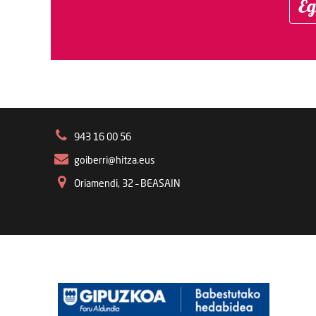
Eg
943 16 00 56
goiberri@hitza.eus
Oriamendi, 32 – BEASAIN