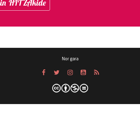
in HITZAkide
Nor gara