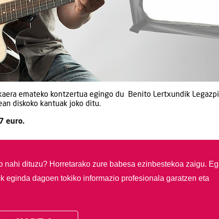
ukaera emateko kontzertua egingo du Benito Lertxundik Legazpi
an diskoko kantuak joko ditu.
7 euro.
so nahi dituzu?
Horretarako zure babesa ezinbestekoa zaigu. Eg
ik eginda dagoen tokiko informazio profesionala garatzen eta