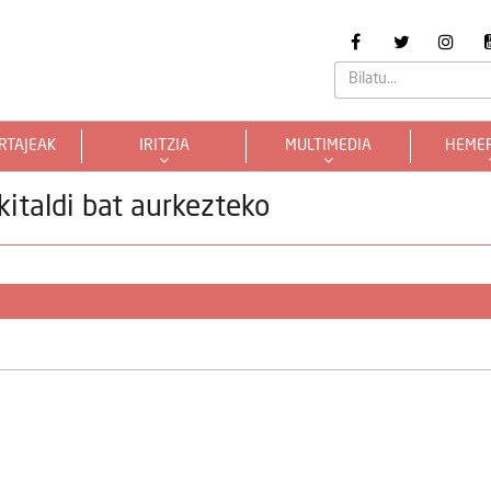
RTAJEAK
IRITZIA
MULTIMEDIA
HEME
italdi bat aurkezteko