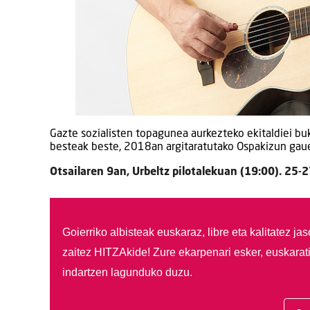
Gazte sozialisten topagunea aurkezteko ekitaldiei b
besteak beste, 2018an argitaratutako Ospakizun gaue
Otsailaren 9an, Urbeltz pilotalekuan (19:00). 25-2
Goierriko albisteak euskaraz, libre eta kalitatez ja
zaitez HITZAkide!
Zure ekarpenari esker, euskarat
indartzen lagunduko duzu.