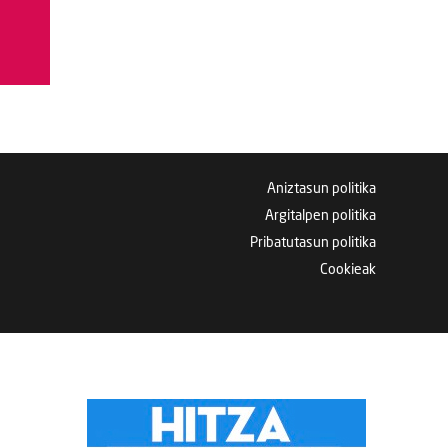
Aniztasun politika
Argitalpen politika
Pribatutasun politika
Cookieak