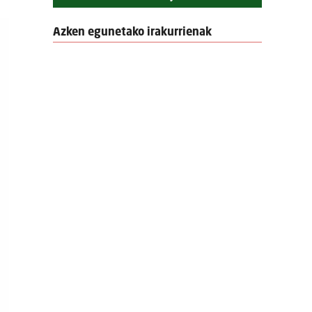
Azken egunetako irakurrienak