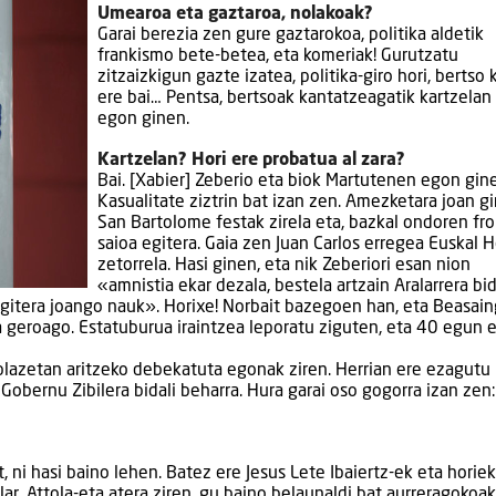
Umearoa eta gaztaroa, nolakoak?
Garai berezia zen gure gaztarokoa, politika aldetik
frankismo bete-betea, eta komeriak! Gurutzatu
zitzaizkigun gazte izatea, politika-giro hori, bertso
ere bai… Pentsa, bertsoak kantatzeagatik kartzelan
egon ginen.
Kartzelan? Hori ere probatua al zara?
Bai. [Xabier] Zeberio eta biok Martutenen egon gin
Kasualitate ziztrin bat izan zen. Amezketara joan g
San Bartolome festak zirela eta, bazkal ondoren fr
saioa egitera. Gaia zen Juan Carlos erregea Euskal H
zetorrela. Hasi ginen, eta nik Zeberiori esan nion
«amnistia ekar dezala, bestela artzain Aralarrera bid
a egitera joango nauk». Horixe! Norbait bazegoen han, eta Beasai
ra geroago. Estatuburua iraintzea leporatu ziguten, eta 40 egun 
 plazetan aritzeko debekatuta egonak ziren. Herrian ere ezagutu
Gobernu Zibilera bidali beharra. Hura garai oso gogorra izan zen:
ni hasi baino lehen. Batez ere Jesus Lete Ibaiertz-ek eta horiek
ar, Attola-eta atera ziren, gu baino belaunaldi bat aurreragokoak