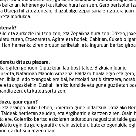
o balkoian, lehenengo ikusitakoa hura izan zen. Gero bertsolaritz
a Otaegi hil zituztenean, Idiazabalgo Zepai saria entzutera joan
baketa modukoa.
zutenak?
aile eta aurkezle ibiltzen zen, eta Zepaikoa hura zen. Orixen, Jox
atu zuten, Etxezarreta, Agirre eta horiek; Gabirian, Euxebio Igar
… Han-hemenka ziren orduan sariketak, eta inguruan bertso-giro
ideratu dituzu plazara.
aka egiten genuen. Gipuzkoan lau-bost talde, Bizkaian Juanjo
llus-eta, Nafarroan Manolo Arozena. Baldako finala egin eta gero,
 Ibilaldi edo txangoak ere bai, bertsolari bat bisitatzera, noraba
e eta argazkiekin. Euskal Herriko lurralde eta gune guztietan b
handia zen, eta katea sortu zen.
duzu, gaur egun?
baietz esango nuke. Lehen, Goierriko gune indartsua Ordiziako Ber
 Taldeak herrietan zeuden, eta Argiberrin elkartzen ziren. Orain h
a ere, Goierriko bertso eskolaren arduradun nagusitzat talde ga
aldatu egin da gure garaitik; orain asteburu bateko egonaldia eg
hori ez dut sumatzen orain.