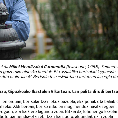
hi da
Mikel Mendizabal Garmendia
(Itsasondo, 1956). Semeen 
en goizeroko oinezko bueltak. Eta aspaldiko bertsolari lagunekin 
 ditu orain ‘lanak’. Bertsolaritza eskoletan txertatzen lan egin d
zu, Gipuzkoako Ikastolen Elkartean. Lan polita dirudi bertso
ilen orduan, bertsolaritzak lekua bazuela, ekarpenak eta baliabi
ntzeko. Aldi berean, bertso eskolen mugimendua hasita zegoen. 
 zegoen, eta hark ere lagundu zuen. Bitxia da, lehenengo Eskolar
bete Garmendia-eta zebiltzan han. Gero, aldundiak ezin zuela