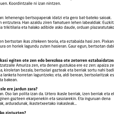
uen. Koordintzaile ni izan nintzen.
an: lehenengo bertsopaperak idatzi eta gero bat-bateko saioak.
n entzutera. Han azaldu ziren famatuen lehen labealdiak: Euzkit
a trikitilaria eta halako adibide asko daude, orduan plazaratutak
n bertsotan ikas zitekeen teoria, eta eztabaida hasi zen. Pixkan
gura on horiek lagundu zuten hasieran. Gaur egun, bertsotan dab
 ikasi egiten ote zen edo berezkoa ote zetorren eztabaidatze
ultzatzaile Amuriza zen, eta denen gustukoa ere ez zen: apaiza ze
, kiroletan bezala, bertsolari gazteak eta berriak sortu nahi bad
 lanketa horretan laguntzeko; eta, aldi berean, bertsolaritzak es
ta bakean.
sle ere jardun zara?
. Oso lan polita izan da. Urtero ikasle berriak, izen berriak eta 
n ginen gazteen ekarpenekin eta sasoiarekin. Eta inguruan dena
eak, arduradunak, ikastetxeetako irakasleak…
uko zintuzten?