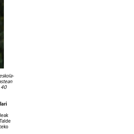
eskola-
astean
u 40
lari
deak
Talde
teko