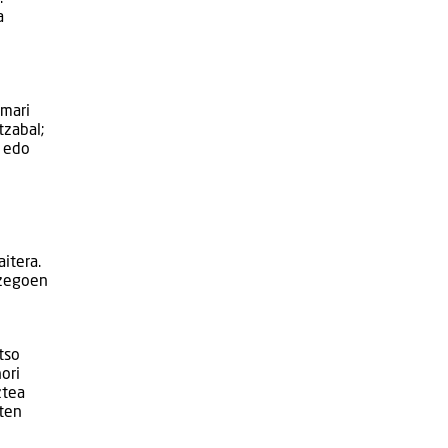
a
emari
tzabal;
a edo
itera.
azegoen
tso
ori
ztea
iten