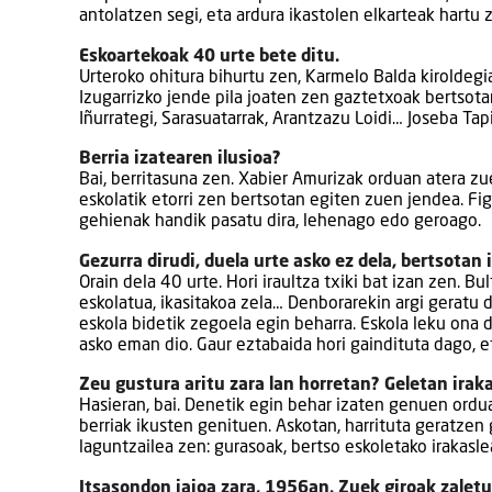
antolatzen segi, eta ardura ikastolen elkarteak hartu z
Eskoartekoak 40 urte bete ditu.
Urteroko ohitura bihurtu zen, Karmelo Balda kiroldegi
Izugarrizko jende pila joaten zen gaztetxoak bertsota
Iñurrategi, Sarasuatarrak, Arantzazu Loidi… Joseba Tapi
Berria izatearen ilusioa?
Bai, berritasuna zen. Xabier Amurizak orduan atera zue
eskolatik etorri zen bertsotan egiten zuen jendea. Fi
gehienak handik pasatu dira, lehenago edo geroago.
Gezurra dirudi, duela urte asko ez dela, bertsotan
Orain dela 40 urte. Hori iraultza txiki bat izan zen. B
eskolatua, ikasitakoa zela… Denborarekin argi geratu da
eskola bidetik zegoela egin beharra. Eskola leku ona da
asko eman dio. Gaur eztabaida hori gaindituta dago, e
Zeu gustura aritu zara lan horretan? Geletan iraka
Hasieran, bai. Denetik egin behar izaten genuen orduan
berriak ikusten genituen. Askotan, harrituta geratze
laguntzailea zen: gurasoak, bertso eskoletako irakasl
Itsasondon jaioa zara, 1956an. Zuek giroak zalet