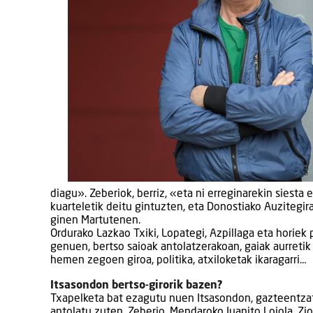
diagu». Zeberiok, berriz, «eta ni erreginarekin siest
kuarteletik deitu gintuzten, eta Donostiako Auzitegi
ginen Martutenen.
Ordurako Lazkao Txiki, Lopategi, Azpillaga eta horiek
genuen, bertso saioak antolatzerakoan, gaiak aurretik 
hemen zegoen giroa, politika, atxiloketak ikaragarri…
Itsasondon bertso-girorik bazen?
Txapelketa bat ezagutu nuen Itsasondon, gazteentzat, 
antolatu zuten. Zeberio, Mendaroko Juanito Loiola, Ziol