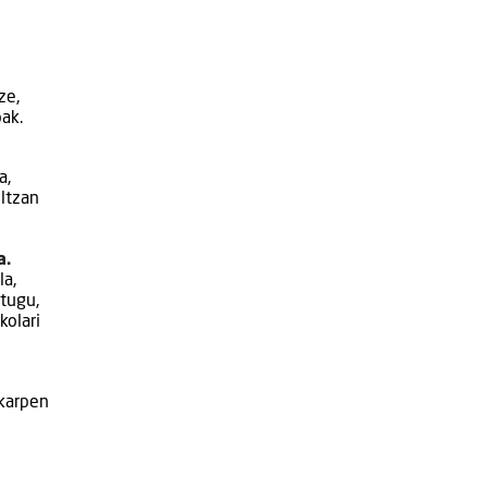
ze,
oak.
a,
iltzan
a.
la,
itugu,
kolari
ekarpen