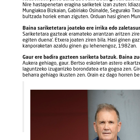
Nire hastapenetan eragina sariketek izan zuten: Idiaz
Mungiakoa Bizkaian, Gabiriako Osinalde, Segurako Txor
bultzada horiek eman ziguten. Orduan hasi ginen Murua,
Baina sariketetara joateko ere irrika edo zaletasu
Sariketetara gazteak eramateko arrantzan aritzen zire
egiten duena’. Etxera joaten ziren bila. Hasi ginen ga
kanporaketan azaldu ginen gu lehenengoz, 1982an.
Gaur ere badira gazteen sariketa batzuk. Baina z
Aukera gehiago, gaur. Bertso eskoletan astero elkartz
laguntzeko izugarrizko borondatea eta gogoa zen. Gi
beharra gehiago ikusten zen. Orain ez dago horren bel