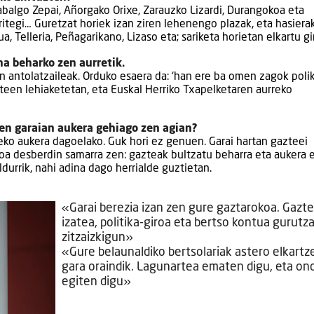
abalgo Zepai, Añorgako Orixe, Zarauzko Lizardi, Durangokoa eta
itegi… Guretzat horiek izan ziren lehenengo plazak, eta hasiera
 Telleria, Peñagarikano, Lizaso eta; sariketa horietan elkartu g
na beharko zen aurretik.
n antolatzaileak. Orduko esaera da: ‘han ere ba omen zagok polik
zteen lehiaketetan, eta Euskal Herriko Txapelketaren aurreko
uen garaian aukera gehiago zen agian?
eko aukera dagoelako. Guk hori ez genuen. Garai hartan gazteei
roa desberdin samarra zen: gazteak bultzatu beharra eta aukera
durrik, nahi adina dago herrialde guztietan.
«Garai berezia izan zen gure gaztarokoa. Gazte
izatea, politika-giroa eta bertso kontua gurutz
zitzaizkigun»
«Gure belaunaldiko bertsolariak astero elkartz
gara oraindik. Lagunartea ematen digu, eta on
egiten digu»