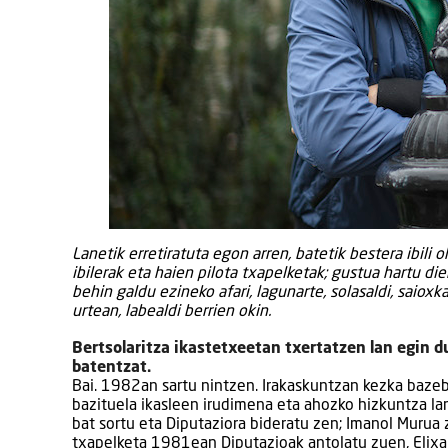
Lanetik erretiratuta egon arren, batetik bestera ibili o
ibilerak eta haien pilota txapelketak; gustua hartu di
behin galdu ezineko afari, lagunarte, solasaldi, saioxka
urtean, labealdi berrien okin.
Bertsolaritza ikastetxeetan txertatzen lan egin du
batentzat.
Bai. 1982an sartu nintzen. Irakaskuntzan kezka bazeb
bazituela ikasleen irudimena eta ahozko hizkuntza la
bat sortu eta Diputaziora bideratu zen; Imanol Murua
txapelketa 1981ean Diputazioak antolatu zuen, Elixa