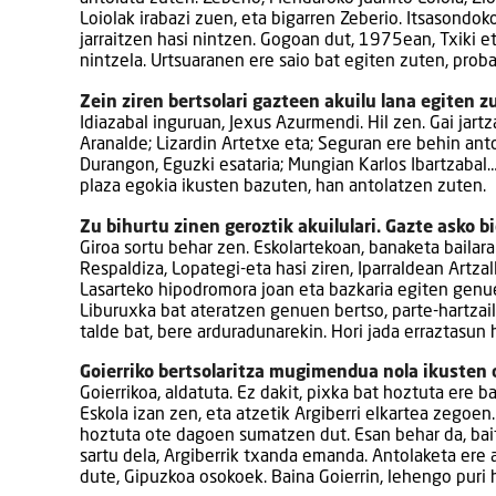
Loiolak irabazi zuen, eta bigarren Zeberio. Itsasondok
jarraitzen hasi nintzen. Gogoan dut, 1975ean, Txiki et
nintzela. Urtsuaranen ere saio bat egiten zuten, pro
Zein ziren bertsolari gazteen akuilu lana egiten 
Idiazabal inguruan, Jexus Azurmendi. Hil zen. Gai jartz
Aranalde; Lizardin Artetxe eta; Seguran ere behin antol
Durangon, Eguzki esataria; Mungian Karlos Ibartzabal
plaza egokia ikusten bazuten, han antolatzen zuten.
Zu bihurtu zinen geroztik akuilulari. Gazte asko b
Giroa sortu behar zen. Eskolartekoan, banaketa bailar
Respaldiza, Lopategi-eta hasi ziren, Iparraldean Artza
Lasarteko hipodromora joan eta bazkaria egiten genuen.
Liburuxka bat ateratzen genuen bertso, parte-hartzail
talde bat, bere arduradunarekin. Hori jada erraztasun 
Goierriko bertsolaritza mugimendua nola ikusten 
Goierrikoa, aldatuta. Ez dakit, pixka bat hoztuta ere 
Eskola izan zen, eta atzetik Argiberri elkartea zegoen.
hoztuta ote dagoen sumatzen dut. Esan behar da, bait
sartu dela, Argiberrik txanda emanda. Antolaketa ere 
dute, Gipuzkoa osokoek. Baina Goierrin, lehengo puri 