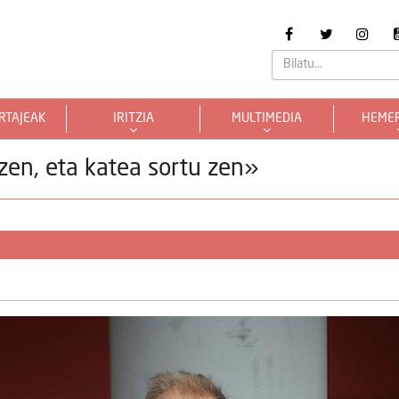
RTAJEAK
IRITZIA
MULTIMEDIA
HEME
zen, eta katea sortu zen»