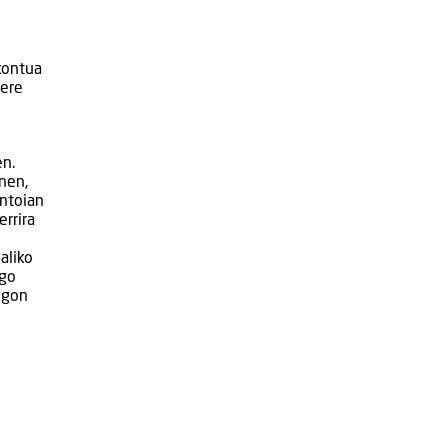
 kontua
 ere
en.
inen,
ontoian
errira
aliko
ngo
egon
.