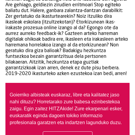
Are gehiago, geldiezin zirudien erritmoari Stop egiteko
baliatu dut. Halere, ganbara zalantza-dantzan darabilkit:
Zer gertatuko da ikasturtearekin? Noiz itzuliko dira
ikasleak eskolara (itzultzekotan)? Etorkizunean ikas-
irakaste prozesua online izango al da? Egongo ote da
aurrez aurreko feedback-ik? Gazteen arteko harreman
digitalak ohikoak badira ere, ikasleen eta irakasleen arteko
harremana horrelakoa izango al da etorkizunean? Non
geratuko dira giza balioak? Badakigu hezkuntza
funtsezkoa bezain garrantzitsua dela pertsonen
bilakaeran. Aitzitik, hezkuntza etapa guztiak
garrantzizkoak izan arren, denek ez dute pisu berbera.
2019-2020 ikasturteko azken ezustekoa izan bedi, arren!
Goierriko albisteak euskaraz, libre eta kalitatez jaso
nahi dituzu?
Horretarako zure babesa ezinbestekoa
zaigu. Egin zaitez HITZAkide!
Zure ekarpenari esker,
euskaratik eginda dagoen tokiko informazio
profesionala garatzen eta indartzen lagunduko duzu.