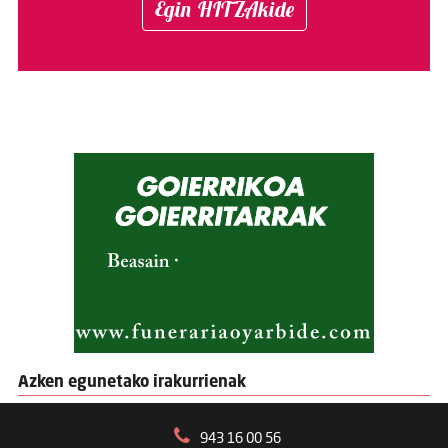
Egin HITZAkide
Azken egunetako irakurrienak
943 16 00 56