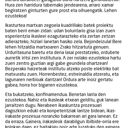
Hura zen harridura tabernako jendearena, arraro xamar
begiratzen gintuzten gure prost eta oihuengatik. Lehen
ezustekoa!
Ikasturtea martxan zegoela kuadrillako batek proiektu
baten berri eman zidan: udan boluntario gisa izan zuen
esperientzia ikasleei ezagutarazteko eta zertan zetzan
adierazteko, hizlari lanetan hasiko zela. Bejondeizula! Bere
lehen hitzaldia martxoaren 2rako hitzartuta genuen.
Urduritasuna baretu eta dena lasai prestatzeko, ordubete
aurretik iritsi zen institutura. A zer nolako ezustekoa hartu
zuen zentro guztian argi gabe geundela ohartzean!
Bezperako haizeteak institutu atzeko poste elektriko bat
matxuratu zuen. Horrenbestez, estreinaldia atzeratu, eta
lagunaren nerbioak dantzan! Ordura arte inoiz gertatu
gabea, horra hor bigarren ezustekoa.
Eta bukatzeko, konfinamendua. Benetan larria den
ezustekoa. Nahiz eta ikasleak etxean gelditu, guk lanean
jarraitzen dugu. Nerabeen ikaskuntza prozesuari
dagozkion eduki eta konpetentziak lantze bidean, ikas-
irakaste prozesua noranzko bakarrean ari gara lanean. Ez
da erraza. Gainera, irakasleok darabilgun ibilbide-orria ere
kolokan dago, ez baitakigu noiz arte luzatuko den egoera.