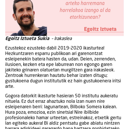
Egoitz Iztueta Sukia
– Irakaslea
Ezustekoz ezusteko dabil 2019-2020 ikasturtea!
Hezkuntzaren esparru publikoan ari garenontzat
esleipenekin batera hasten da, udan. Deien, zerrenden,
ilusioen, kezken eta epe laburrean non egongo garen
jakiteko grinaren olatuetan murgiltzen gara irakasleok.
Zentroak hurrenkeran hautatu behar izaten ditugu;
gustukoena dugun institututik ez hain gustukoenera iritsi
arte.
Gogora datorkit ikasturte hasieran 50 institutu aukeratu
nituela. Ez dut erraz ahaztuko nola izan nuen nire
esleipenaren berri: lagunartean, Bilboko Somera kalean.
Hura poza, emozioa, ezin sinetsia! Nire ibilbide
profesionaleko hamar urteetan, estreinakoz, etxetik gertu
lan egiteko aukera! Bi aldiz pentsatu gabe abiatu nintzen
barrara adiskideei garagardo bana hartzera gonbidatzeko.