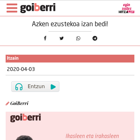
Azken ezustekoa izan bedi!
Itzain
2020-04-03
GoiBerri