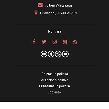
goiberri@hitza.eus
Oriamendi, 32 – BEASAIN
Nor gara
Aniztasun politika
Argitalpen politika
Pribatutasun politika
Cookieak