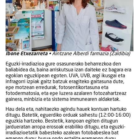
Ibone Etxezarreta
• Aintzane Alberdi farmazia (Zaldibia)
Eguzki-irradiazioa gure osasunerako beharrezkoa den
baliabidea da, baina arriskutsua izan daiteke ez bagara era
egokian eguzkipean egoten. UVA, UVB, argi ikusgai eta
infragorri izpiak gaitz batzuk eragiteko gaitasuna dute,
epe motzean erredurak, fotosentikortasuna eta
fotodermatosia, eta epe luzera azalaren fotozahartzeaz
gainera, minbizia eta sistema immunearen aldaketak.
Hau dela eta, nahitaezko agindu hauek kontuan hartuko
ditugu. Batetik, eguerdiko orduak saihestu (12:00-16:00)
eguzkia hartzeko. Bestetik, kanpoan egiten ditugun
jardueratan arropa erosoak erabiliko ditugu, eta eguzki-
irradiazioetatik babesteko azalean fotobabeslea bat