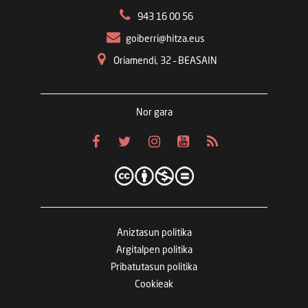
943 16 00 56
goiberri@hitza.eus
Oriamendi, 32 – BEASAIN
Nor gara
Aniztasun politika
Argitalpen politika
Pribatutasun politika
Cookieak