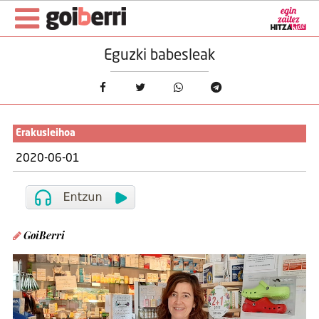
Eguzki babesleak
Erakusleihoa
2020-06-01
GoiBerri