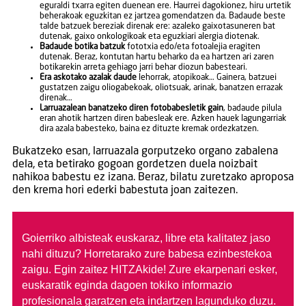
eguraldi txarra egiten duenean ere. Haurrei dagokionez, hiru urtetik
beherakoak eguzkitan ez jartzea gomendatzen da. Badaude beste
talde batzuek bereziak direnak ere: azaleko gaixotasuneren bat
dutenak, gaixo onkologikoak eta eguzkiari alergia diotenak.
Badaude botika batzuk
fototxia edo/eta fotoalejia eragiten
dutenak. Beraz, kontutan hartu beharko da ea hartzen ari zaren
botikarekin arreta gehiago jarri behar diozun babesteari.
Era askotako azalak daude
lehorrak, atopikoak… Gainera, batzuei
gustatzen zaigu oliogabekoak, oliotsuak, arinak, banatzen errazak
direnak…
Larruazalean banatzeko diren fotobabesletik gain
, badaude pilula
eran ahotik hartzen diren babesleak ere. Azken hauek lagungarriak
dira azala babesteko, baina ez dituzte kremak ordezkatzen.
Bukatzeko esan, larruazala gorputzeko organo zabalena
dela, eta betirako gogoan gordetzen duela noizbait
nahikoa babestu ez izana. Beraz, bilatu zuretzako aproposa
den krema hori ederki babestuta joan zaitezen.
Goierriko albisteak euskaraz, libre eta kalitatez jaso
nahi dituzu?
Horretarako zure babesa ezinbestekoa
zaigu. Egin zaitez HITZAkide!
Zure ekarpenari esker,
euskaratik eginda dagoen tokiko informazio
profesionala garatzen eta indartzen lagunduko duzu.