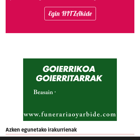
Egin HITZAkide
Azken egunetako irakurrienak