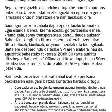
emango dugu; burua ondo estalita eramango dugu.
Begiak ere eguzkitik zainduko ditugu betaurreko apropos
batzuekin. Ur asko edatea eta eguzkitan egon eta gero,
larruazala ondo hidratatzea ere nahitaezkoak dira.
Gaur egun, aukera zabala dago eguzkitarako krematan.
Egia esanda, berez, krema ezezik, gorputzerako esnea,
krema-gela, spray transparentea, barra… daude aukeran.
Babes lanak egiteko filtro desberdinak erabiltzen dira:
filtro fisikoak, kimikoak, organomineralak eta biologikoak.
Baita ere desberdindu daitezke SPFaren arabera, hau da,
eguzkitik babesteko faktorea: 20tik 50+arte aurkitu
ditzakegu. Batzuetan 100koa aurkituko dugu, baina 50ren
bikoitza izan arren ia ez dute alderik: 50+ gehienekotzat
jotzen da.
Hainbesteren artean aukeratu ahal izateko pertsona
bakoitzaren ezaugarri batzuk kontutan hartuko ditugu:
Gure azalaren eta begien kolorearen arabera
, fototipo desberdinak
daude. Azal zuri eta begi argiak badituzu fototipo I koa izango zara
eta SPF 50+ erabili beharko duzu. Aldiz, azal eta begi ilunak edukiz
gero, SPF 20-kin nahikoa litzateke.
Arreta bereziaren premia duten taldeak
dira haurdunaldian
daudenak, haurrak eta adinekoak. Bereziki adineko pertsonei
aholkatzen zaie goizero fotobabesa emateko ohitura hartzea, baita