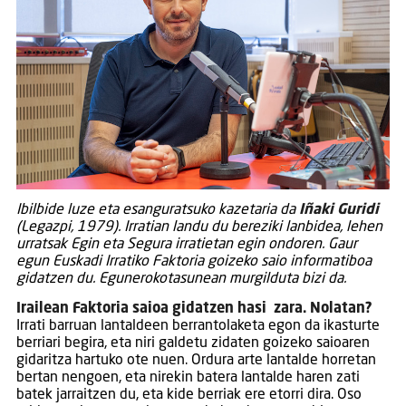
Ibilbide luze eta esanguratsuko kazetaria da
Iñaki Guridi
(Legazpi, 1979). Irratian landu du bereziki lanbidea, lehen
urratsak Egin eta Segura irratietan egin ondoren. Gaur
egun Euskadi Irratiko Faktoria goizeko saio informatiboa
gidatzen du. Egunerokotasunean murgilduta bizi da.
Irailean Faktoria saioa gidatzen hasi zara. Nolatan?
Irrati barruan lantaldeen berrantolaketa egon da ikasturte
berriari begira, eta niri galdetu zidaten goizeko saioaren
gidaritza hartuko ote nuen. Ordura arte lantalde horretan
bertan nengoen, eta nirekin batera lantalde haren zati
batek jarraitzen du, eta kide berriak ere etorri dira. Oso