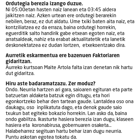
Ordutegia berezia izango duzue.
Ni 05:00etan hasten naiz lanean eta 03:45 aldera
jaikitzen naiz. Azken urtean ere ordutegi berarekin
nebilen, beraz, ez dut aldatu. Ume txiki baten aita naiz, eta
kontziliatzea ez da erraza, baina ordutegi horrekin,
eguerditik salto handirik gabe etxean egoten naiz, eta
arratsaldeak, nahiz eta erabat aktualitatetik eta lanetik
deskonektatzea ez dudan lortzen, etxekoentzako dira.
Aurretik eskarmentua ere bazenuen Faktoriaren
gidaritzan.
Aurreko kurtsoan Maite Artola falta izan denetan nik hartu
dut gidaritza.
Hiru aste badaramatzazu. Zer moduz?
Ondo. Neurria hartzen ari gara, saioaren egituran eta parte
batzuetan aldaketa batzuk egin ditugu, eta hori
egonkortzeko behar den tartean gaude. Lantaldea oso ona
daukagu, oso inplikatuta dago, eta denok gaude saio
txukun bat egiteko bokazio horrekin. Lan asko da, baina
ondo gabiltza. Ikasturte hasiera berezia izan dugu, klaseen
hasiera eta koronabirusa, gobernuaren osaketa…
Halabeharrez segituan hartu behar izan dugu neurria.
Puntu askotan egotea tokatu da.