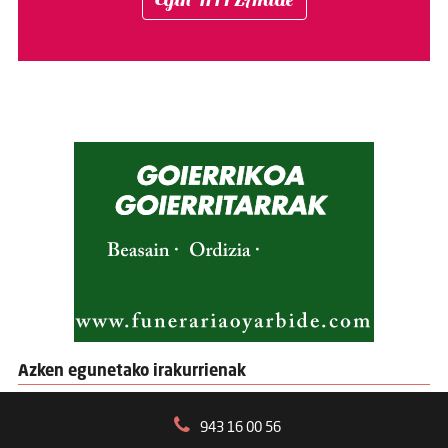
Azken egunetako irakurrienak
943 16 00 56