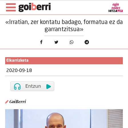
«Irratian, zer kontatu badago, formatua ez da
garrantzitsua»
Elkarrizketa
2020-09-18
GoiBerri