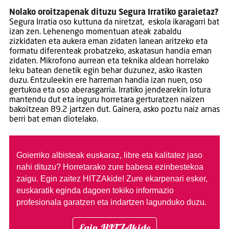
Nolako oroitzapenak dituzu Segura Irratiko garaietaz?
Segura Irratia oso kuttuna da niretzat, eskola ikaragarri bat
izan zen. Lehenengo momentuan ateak zabaldu
zizkidaten eta aukera eman zidaten lanean aritzeko eta
formatu diferenteak probatzeko, askatasun handia eman
zidaten. Mikrofono aurrean eta teknika aldean horrelako
leku batean denetik egin behar duzunez, asko ikasten
duzu. Entzuleekin ere harreman handia izan nuen, oso
gertukoa eta oso aberasgarria. Irratiko jendearekin lotura
mantendu dut eta inguru horretara gerturatzen naizen
bakoitzean 89.2 jartzen dut. Gainera, asko poztu naiz arnas
berri bat eman diotelako.
Goierriko albisteak euskaraz, libre eta kalitatez jaso
nahi dituzu?
Horretarako zure babesa ezinbestekoa
zaigu. Egin zaitez HITZAkide!
Zure ekarpenari esker,
euskaratik eginda dagoen tokiko informazio
profesionala garatzen eta indartzen lagunduko duzu.
Egin HITZAkide