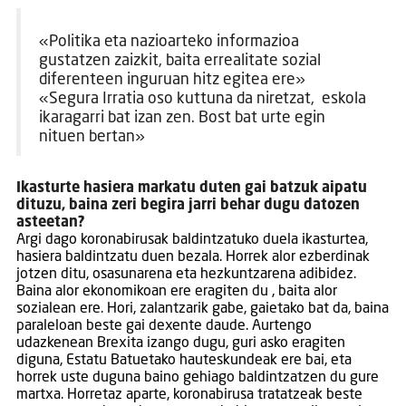
«Politika eta nazioarteko informazioa
gustatzen zaizkit, baita errealitate sozial
diferenteen inguruan hitz egitea ere»
«Segura Irratia oso kuttuna da niretzat, eskola
ikaragarri bat izan zen. Bost bat urte egin
nituen bertan»
Ikasturte hasiera markatu duten gai batzuk aipatu
dituzu, baina zeri begira jarri behar dugu datozen
asteetan?
Argi dago koronabirusak baldintzatuko duela ikasturtea,
hasiera baldintzatu duen bezala. Horrek alor ezberdinak
jotzen ditu, osasunarena eta hezkuntzarena adibidez.
Baina alor ekonomikoan ere eragiten du , baita alor
sozialean ere. Hori, zalantzarik gabe, gaietako bat da, baina
paraleloan beste gai dexente daude. Aurtengo
udazkenean Brexita izango dugu, guri asko eragiten
diguna, Estatu Batuetako hauteskundeak ere bai, eta
horrek uste duguna baino gehiago baldintzatzen du gure
martxa. Horretaz aparte, koronabirusa tratatzeak beste