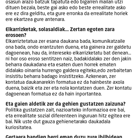
osasun arazo batzuk tapatuta edo bigarren mailan utzi
dituen bezala, beste gai asko edo beste errealitate asko
ere ez dira gelditu, eta gure erronka da errealitate horiek
ere ekartzea gure antenara.
Elkarrizketak, solasaldiak… Zertan egoten zara
erosoen?
Elkarriztetatua zer esana daukana bada, komunikatzaile
ona bada, ondo erantzuten duena, eta gainera zer galdetu
dagoenean, hau da, intereseko elkarrizketatu bat denean…
ni hor oso eroso sentitzen naiz, badakidalako zer den jakin
beharra daukadana eta esaten duen horrek ematen
didalako oinarria hurrengo galdera egiteko,edo zerbaitetan
insistitu beharra badago insistitzeko. Azkenean, zer
kontatua daukanarekin formatua ez da hainbeste axola
duena, baizik eta zer eta nola kontatzen duen. Zer kontatu
dagoenean formatua ez da hain inportantea.
Eta gaien aldetik zer da gehien gustatzen zaizuna?
Politika gustatzen zait, nazioarteko informazioa ere bai,
eta errealitate sozial diferenteen inguruan hitz egitea ere
bai. Nik uste dut gauza gehienetarako daukadala
kuriositatea.
Gertaera handien berri eman duzu zure ibilbidean.