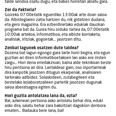
talde sendoa osatu dugu, eta babes horretan abiatu gara.
Zer da Faktoria?
Goizeko 07:00etatik eguerdiko 13:00ak arte doan saioa
da. Albistegiaren zatia hartzen du, nik gidatzen dudana,
eta gero magazina. Era ezberdinetako edukiak dauzkan
programa bat da. Gurea hiru orduko tartea da, 07:00etatik
10:00ak artekoa, informatiboa, eta albiste kontaketa,
analisiak, iritziak, gogoetak… jasotzen ditu.
Zenbat lagunek osatzen dute taldea?
Dozena bat lagun egongo gara tarte horri begira, eta egun
guztian ari diren informatiboetakoen lan asko ere iristen
zaigu… Hori dena erredakzioan, baina alde teknikoan beste
hiru pentsona ari dira. Lantaldeaz gain, oso inportanteak
dira kanpotik jasotzen ditugun ekarpenak, analisiaren
tarterako adibidez. Solaskideen, zutabegileen eta
bestelako kolaboratzaileen partetik jasotzen dugunak
saioa aberatsagoa egiten du.
Hori guztia antolatzea lana da, ezta?
Bai, azkenean pertsona asko antolatu behar dira, eduki
asko dira, saiatu behar zara bakoitzari dagokion denbora
ematen… Badauka bere lana, bai!