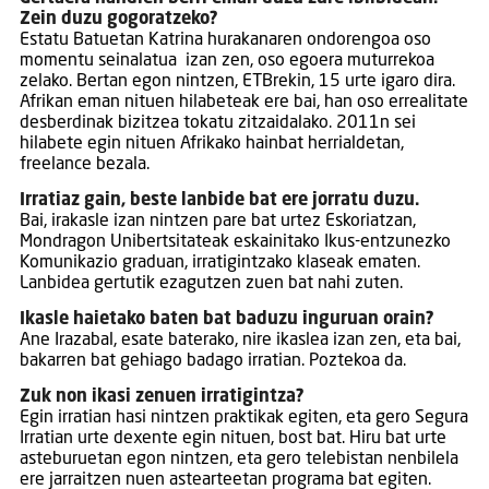
Zein duzu gogoratzeko?
Estatu Batuetan Katrina hurakanaren ondorengoa oso
momentu seinalatua izan zen, oso egoera muturrekoa
zelako. Bertan egon nintzen, ETBrekin, 15 urte igaro dira.
Afrikan eman nituen hilabeteak ere bai, han oso errealitate
desberdinak bizitzea tokatu zitzaidalako. 2011n sei
hilabete egin nituen Afrikako hainbat herrialdetan,
freelance bezala.
Irratiaz gain, beste lanbide bat ere jorratu duzu.
Bai, irakasle izan nintzen pare bat urtez Eskoriatzan,
Mondragon Unibertsitateak eskainitako Ikus-entzunezko
Komunikazio graduan, irratigintzako klaseak ematen.
Lanbidea gertutik ezagutzen zuen bat nahi zuten.
Ikasle haietako baten bat baduzu inguruan orain?
Ane Irazabal, esate baterako, nire ikaslea izan zen, eta bai,
bakarren bat gehiago badago irratian. Poztekoa da.
Zuk non ikasi zenuen irratigintza?
Egin irratian hasi nintzen praktikak egiten, eta gero Segura
Irratian urte dexente egin nituen, bost bat. Hiru bat urte
asteburuetan egon nintzen, eta gero telebistan nenbilela
ere jarraitzen nuen astearteetan programa bat egiten.