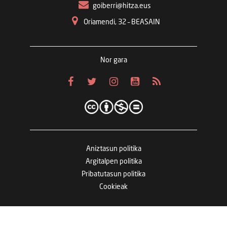
goiberri@hitza.eus
Oriamendi, 32 – BEASAIN
Nor gara
Aniztasun politika
Argitalpen politika
Pribatutasun politika
Cookieak