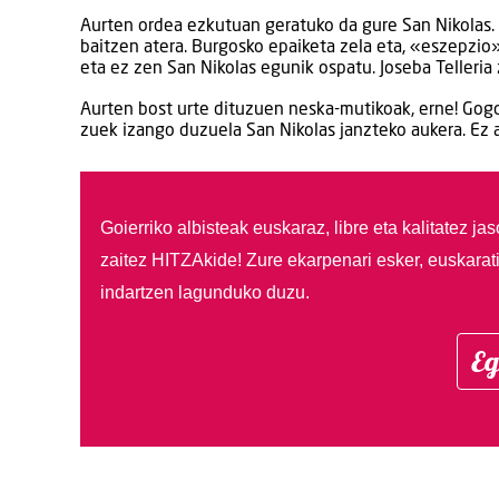
Aurten ordea ezkutuan geratuko da gure San Nikolas.
baitzen atera. Burgosko epaiketa zela eta, «eszepzio
eta ez zen San Nikolas egunik ospatu. Joseba Telleria
Aurten bost urte dituzuen neska-mutikoak, erne! Gog
zuek izango duzuela San Nikolas janzteko aukera. Ez 
Goierriko albisteak euskaraz, libre eta kalitatez ja
zaitez HITZAkide!
Zure ekarpenari esker, euskarat
indartzen lagunduko duzu.
Eg