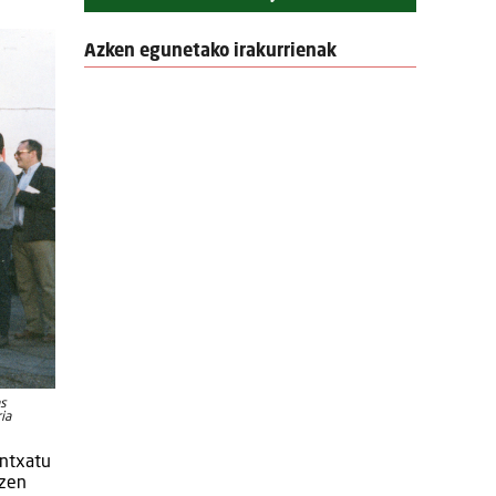
Azken egunetako irakurrienak
as
ia
antxatu
 zen