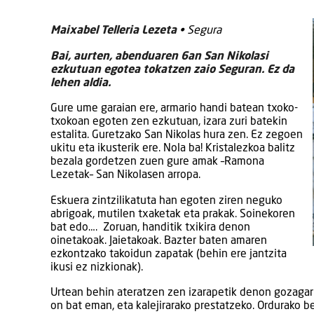
Maixabel Telleria Lezeta
• Segura
Bai, aurten, abenduaren 6an San Nikolasi
ezkutuan egotea tokatzen zaio Seguran. Ez da
lehen aldia.
Gure ume garaian ere, armario handi batean txoko-
txokoan egoten zen ezkutuan, izara zuri batekin
estalita. Guretzako San Nikolas hura zen. Ez zegoen
ukitu eta ikusterik ere. Nola ba! Kristalezkoa balitz
bezala gordetzen zuen gure amak –Ramona
Lezetak– San Nikolasen arropa.
Eskuera zintzilikatuta han egoten ziren neguko
abrigoak, mutilen txaketak eta prakak. Soinekoren
bat edo…. Zoruan, handitik txikira denon
oinetakoak. Jaietakoak. Bazter baten amaren
ezkontzako takoidun zapatak (behin ere jantzita
ikusi ez nizkionak).
Urtean behin ateratzen zen izarapetik denon gozagarr
on bat eman, eta kalejirarako prestatzeko. Ordurako 