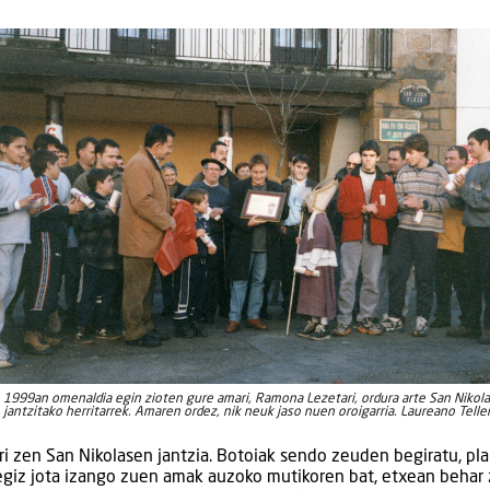
1999an omenaldia egin zioten gure amari, Ramona Lezetari, ordura arte San Nikol
jantzitako herritarrek. Amaren ordez, nik neuk jaso nuen oroigarria. Laureano Teller
i zen San Nikolasen jantzia. Botoiak sendo zeuden begiratu, pl
begiz jota izango zuen amak auzoko mutikoren bat, etxean behar