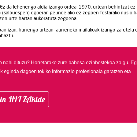
 Ez da lehenengo aldia izango ordea. 1970. urtean behintzat ez
» (salbuespen) egoeran geundelako ez zegoen festarako ilusio ha
 zen urte hartan aukeratuta zegoena.
oan izan, hurrengo urtean aurreneko mailakoak izango zaretela 
ahaztu.
so nahi dituzu?
Horretarako zure babesa ezinbestekoa zaigu. Eg
ik eginda dagoen tokiko informazio profesionala garatzen eta
in HITZAkide