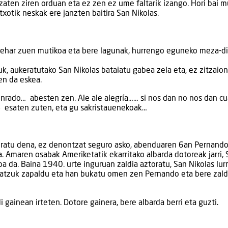
aten ziren orduan eta ez zen ez ume faltarik izango. Hori bai m
txotik neskak ere janzten baitira San Nikolas.
i behar zuen mutikoa eta bere lagunak, hurrengo eguneko meza-di
uk, aukeratutako San Nikolas bataiatu gabea zela eta, ez zitzaion
zen da eskea.
nrado… abesten zen. Ale ale alegría…… si nos dan no nos dan cu
n» esaten zuten, eta gu sakristauenekoak…
ratu dena, ez denontzat seguro asko, abenduaren 6an Pernand
. Amaren osabak Ameriketatik ekarritako albarda dotoreak jarri, 
a da. Baina 1940. urte inguruan zaldia aztoratu, San Nikolas lur
 batzuk zapaldu eta han bukatu omen zen Pernando eta bere zald
i gainean irteten. Dotore gainera, bere albarda berri eta guzti.