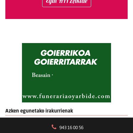
Egin HITZAkide
Azken egunetako irakurrienak
943 16 00 56