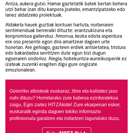
Antza, aukera gutxi. Hamar gaztetatik batek bertan behera
utzi behar izan ditu kanpora joateko, emantzipatzeko edo
lanez aldatzeko proiektuak.
Aldaketa hauek guztiak kontuan hartuta, norberaren
sentimenduak berreraiki dituzte: erantzukizuna eta
konpromisoa gailenduz. Amorrua, kezka edota asperdura
ere oso presente egon dira amaitzear dagoen urte
honetan. Are gehiago, gazteen erdiek antsietatea, tristura
edo bakardadea sentitzen dute egun bizi dugun
egoeraren ondorioz. Alegia, hobekuntza-aurreikuspenik ez
izateak zuzenki eragiten digu gure ongizate
emozionalean.
Goierriko albisteak euskaraz, libre eta kalitatez jaso
nahi dituzu?
Horretarako zure babesa ezinbestekoa
zaigu. Egin zaitez HITZAkide!
Zure ekarpenari esker,
euskaratik eginda dagoen tokiko informazio
profesionala garatzen eta indartzen lagunduko duzu.