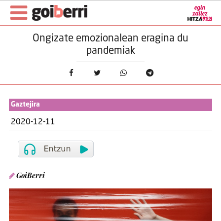
Ongizate emozionalean eragina du
pandemiak
Gaztejira
2020-12-11
GoiBerri