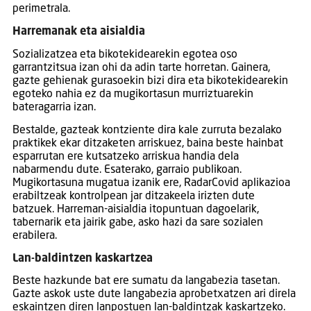
perimetrala.
Harremanak eta aisialdia
Sozializatzea eta bikotekidearekin egotea oso
garrantzitsua izan ohi da adin tarte horretan. Gainera,
gazte gehienak gurasoekin bizi dira eta bikotekidearekin
egoteko nahia ez da mugikortasun murriztuarekin
bateragarria izan.
Bestalde, gazteak kontziente dira kale zurruta bezalako
praktikek ekar ditzaketen arriskuez, baina beste hainbat
esparrutan ere kutsatzeko arriskua handia dela
nabarmendu dute. Esaterako, garraio publikoan.
Mugikortasuna mugatua izanik ere, RadarCovid aplikazioa
erabiltzeak kontrolpean jar ditzakeela irizten dute
batzuek. Harreman-aisialdia itopuntuan dagoelarik,
tabernarik eta jairik gabe, asko hazi da sare sozialen
erabilera.
Lan-baldintzen kaskartzea
Beste hazkunde bat ere sumatu da langabezia tasetan.
Gazte askok uste dute langabezia aprobetxatzen ari direla
eskaintzen diren lanpostuen lan-baldintzak kaskartzeko.