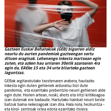
Gazteen Euskal Behatokiak (GEB) bigarren aldiz
neurtu du aurten pandemiak gazteengan sortu
dituen eraginak. Lehenengo inkesta martxoan egin
zuten, eta azken hau urriaren 30etik azaroaren 4ra
egin da, EAEko 15 eta 34 urte bitarteko gazteen
laguntzaz.
GEBak argitaratutako txostenaren arabera, hautazko
inkesta egin duten gehienek arduratsu bizi dute
pandemia, eta ezarritako prebentzio-neurri gehienen alde
egin dute. Horien artean, noski, ahots eta iritzi kritikoagoa
izan dutenak ere badaude. Hartutako hainbat neurri beste
batzuk baina nekezagoak izan dira. Hala nola, hezkuntza –
eta kirol– zentroak ixtea edota ezarritako itxiera