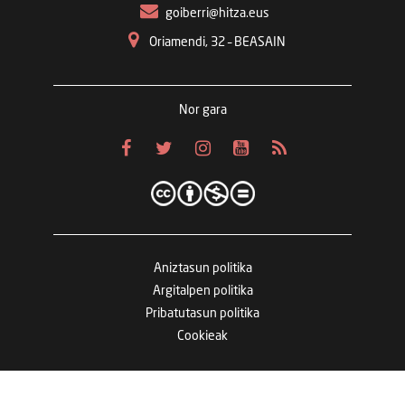
goiberri@hitza.eus
Oriamendi, 32 – BEASAIN
Nor gara
Aniztasun politika
Argitalpen politika
Pribatutasun politika
Cookieak