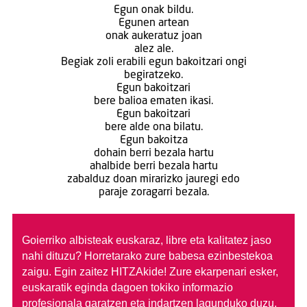
Egun onak bildu.
Egunen artean
onak aukeratuz joan
alez ale.
Begiak zoli erabili egun bakoitzari ongi
begiratzeko.
Egun bakoitzari
bere balioa ematen ikasi.
Egun bakoitzari
bere alde ona bilatu.
Egun bakoitza
dohain berri bezala hartu
ahalbide berri bezala hartu
zabalduz doan mirarizko jauregi edo
paraje zoragarri bezala.
Goierriko albisteak euskaraz, libre eta kalitatez jaso
nahi dituzu?
Horretarako zure babesa ezinbestekoa
zaigu. Egin zaitez HITZAkide!
Zure ekarpenari esker,
euskaratik eginda dagoen tokiko informazio
profesionala garatzen eta indartzen lagunduko duzu.