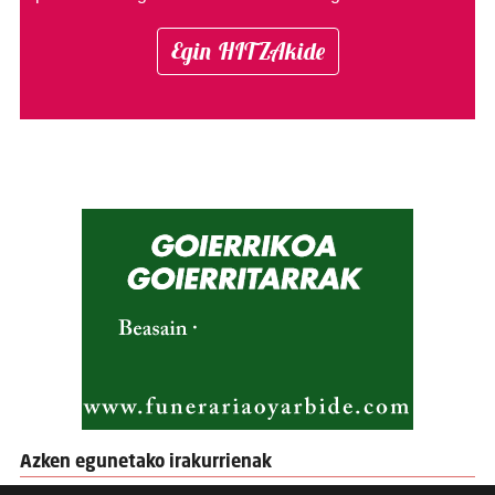
Egin HITZAkide
Azken egunetako irakurrienak