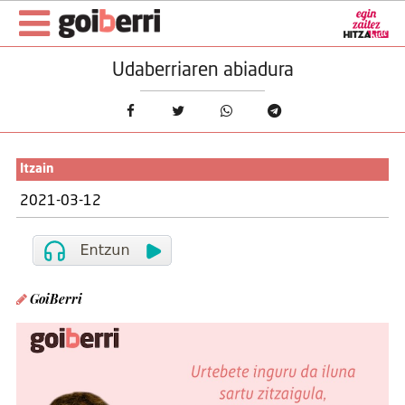
Udaberriaren abiadura
Itzain
2021-03-12
GoiBerri