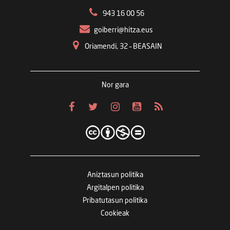
943 16 00 56
goiberri@hitza.eus
Oriamendi, 32 – BEASAIN
Nor gara
Aniztasun politika
Argitalpen politika
Pribatutasun politika
Cookieak