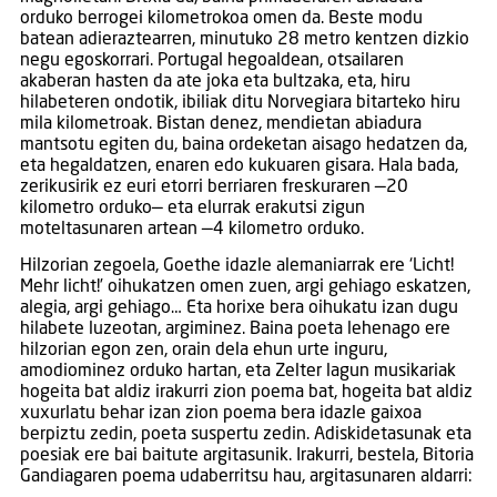
orduko berrogei kilometrokoa omen da. Beste modu
batean adieraztearren, minutuko 28 metro kentzen dizkio
negu egoskorrari. Portugal hegoaldean, otsailaren
akaberan hasten da ate joka eta bultzaka, eta, hiru
hilabeteren ondotik, ibiliak ditu Norvegiara bitarteko hiru
mila kilometroak. Bistan denez, mendietan abiadura
mantsotu egiten du, baina ordeketan aisago hedatzen da,
eta hegaldatzen, enaren edo kukuaren gisara. Hala bada,
zerikusirik ez euri etorri berriaren freskuraren —20
kilometro orduko— eta elurrak erakutsi zigun
moteltasunaren artean —4 kilometro orduko.
Hilzorian zegoela, Goethe idazle alemaniarrak ere ‘Licht!
Mehr licht!’ oihukatzen omen zuen, argi gehiago eskatzen,
alegia, argi gehiago… Eta horixe bera oihukatu izan dugu
hilabete luzeotan, argiminez. Baina poeta lehenago ere
hilzorian egon zen, orain dela ehun urte inguru,
amodiominez orduko hartan, eta Zelter lagun musikariak
hogeita bat aldiz irakurri zion poema bat, hogeita bat aldiz
xuxurlatu behar izan zion poema bera idazle gaixoa
berpiztu zedin, poeta suspertu zedin. Adiskidetasunak eta
poesiak ere bai baitute argitasunik. Irakurri, bestela, Bitoria
Gandiagaren poema udaberritsu hau, argitasunaren aldarri: