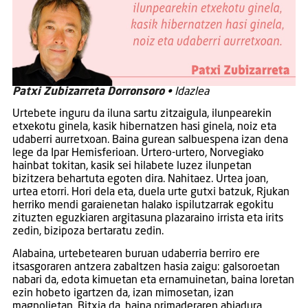
Patxi Zubizarreta Dorronsoro
• Idazlea
Urtebete inguru da iluna sartu zitzaigula, ilunpearekin
etxekotu ginela, kasik hibernatzen hasi ginela, noiz eta
udaberri aurretxoan. Baina gurean salbuespena izan dena
lege da Ipar Hemisferioan. Urtero-urtero, Norvegiako
hainbat tokitan, kasik sei hilabete luzez ilunpetan
bizitzera behartuta egoten dira. Nahitaez. Urtea joan,
urtea etorri. Hori dela eta, duela urte gutxi batzuk, Rjukan
herriko mendi garaienetan halako ispilutzarrak egokitu
zituzten eguzkiaren argitasuna plazaraino irrista eta irits
zedin, bizipoza bertaratu zedin.
Alabaina, urtebetearen buruan udaberria berriro ere
itsasgoraren antzera zabaltzen hasia zaigu: galsoroetan
nabari da, edota kimuetan eta ernamuinetan, baina loretan
ezin hobeto igartzen da, izan mimosetan, izan
magnolietan. Bitxia da, baina primaderaren abiadura