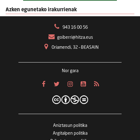
Azken egunetako irakurrienak
943 16 00 56
goiberri@hitza.eus
Oriamendi, 32 – BEASAIN
Nor gara
Aniztasun politika
Argitalpen politika