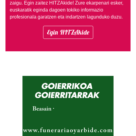
zaigu. Egin zaitez HITZAkide!
Zure ekarpenari esker,
euskaratik eginda dagoen tokiko informazio
profesionala garatzen eta indartzen lagunduko duzu.
Egin HITZAkide