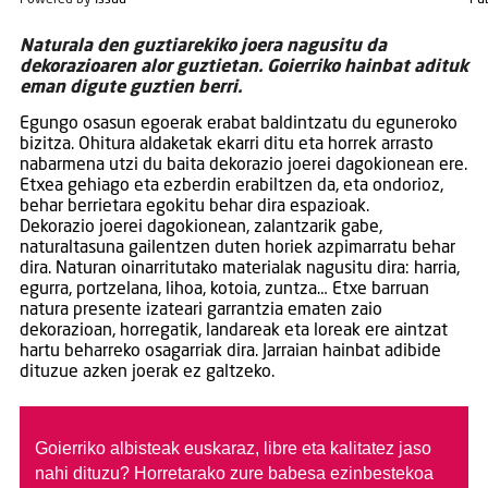
Naturala den guztiarekiko joera nagusitu da
dekorazioaren alor guztietan. Goierriko hainbat adituk
eman digute guztien berri.
Egungo osasun egoerak erabat baldintzatu du eguneroko
bizitza. Ohitura aldaketak ekarri ditu eta horrek arrasto
nabarmena utzi du baita dekorazio joerei dagokionean ere.
Etxea gehiago eta ezberdin erabiltzen da, eta ondorioz,
behar berrietara egokitu behar dira espazioak.
Dekorazio joerei dagokionean, zalantzarik gabe,
naturaltasuna gailentzen duten horiek azpimarratu behar
dira. Naturan oinarritutako materialak nagusitu dira: harria,
egurra, portzelana, lihoa, kotoia, zuntza… Etxe barruan
natura presente izateari garrantzia ematen zaio
dekorazioan, horregatik, landareak eta loreak ere aintzat
hartu beharreko osagarriak dira. Jarraian hainbat adibide
dituzue azken joerak ez galtzeko.
Goierriko albisteak euskaraz, libre eta kalitatez jaso
nahi dituzu?
Horretarako zure babesa ezinbestekoa